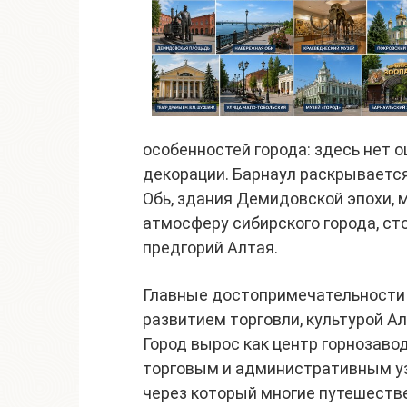
особенностей города: здесь нет
декорации. Барнаул раскрывается
Обь, здания Демидовской эпохи, м
атмосферу сибирского города, сто
предгорий Алтая.
Главные достопримечательности Б
развитием торговли, культурой А
Город вырос как центр горнозаво
торговым и административным узл
через который многие путешеств