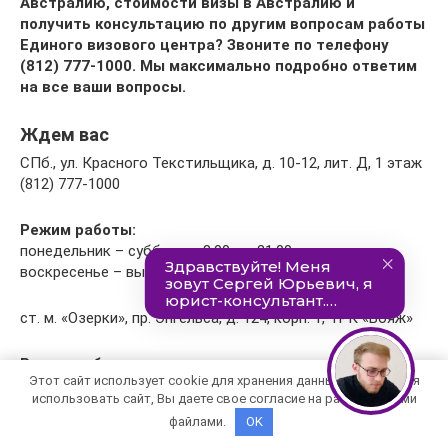
Австралию, стоимости визы в Австралию и
получить консультацию по другим вопросам работы
Единого визового центра? Звоните по телефону
(812) 777-1000. Мы максимально подробно ответим
на все ваши вопросы.
Ждем вас
СПб., ул. Красного Текстильщика, д. 10-12, лит. Д, 1 этаж
(812) 777-1000
Режим работы:
понедельник – суббота с 8:00 до 21:00
воскресенье – выходной день
ст. м. «Озерки», пр. Энгельса, д. 124, корп. 1, ТРК «Вояж»
Режим работы:
Этот сайт использует cookie для хранения данных. Продолжая
понедельник – суббота с 09:00 до 21:00
использовать сайт, Вы даете свое согласие на работу с этими
воскресенье с 09:00 до 18:00
файлами.
OK