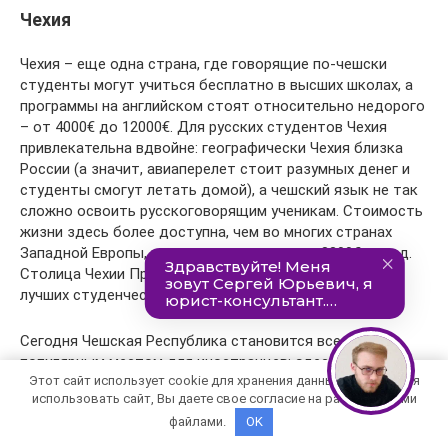
Чехия
Чехия – еще одна страна, где говорящие по-чешски
студенты могут учиться бесплатно в высших школах, а
программы на английском стоят относительно недорого
– от 4000€ до 12000€. Для русских студентов Чехия
привлекательна вдвойне: географически Чехия близка
России (а значит, авиаперелет стоит разумных денег и
студенты смогут летать домой), а чешский язык не так
сложно освоить русскоговорящим ученикам. Стоимость
жизни здесь более доступна, чем во многих странах
Западной Европы, и составляет примерно 8300€ за год.
Столица Чехии Прага занимает 35-е место в рейтинге
лучших студенческих городов QS.
Сегодня Чешская Республика становится все более
популярным местом для иностранцев: здесь обучается
Этот сайт использует cookie для хранения данных. Продолжая
более 44000 студентов из других стран. Большим
использовать сайт, Вы даете свое согласие на работу с этими
спросом пользуется чешское медицинское образование
файлами.
OK
– очень дорогое во всем мире, здесь оно остаётся
качественным, а стоит дешевле, чем в США или