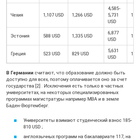
4,585-
Чехия
1,107 USD
1,266 USD
5,731
1
USD
6,877
Эстония
588 USD
1,335 USD
1
USD
5,631
Греция
523 USD
829 USD
1
USD
В Германии
считают, что образование должно быть
доступно для всех, поэтому оплачивается оно за счет
государства [2] . Исключения есть только в частных
университетах, на некоторых специализированных
программах магистратуры например MBA и в земле
Баден-Вюртемберг.
Университеты взимают студенческий взнос 185-
810 USD ;
англоязычных программ на бакалавриате 117, на