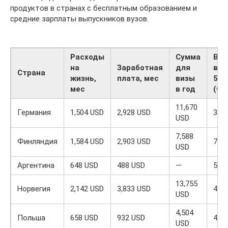
продуктов в странах с бесплатным образованием и
средние зарплаты выпускников вузов.
Расходы
Сумма
Вуз
на
Заработная
для
в т
Страна
жизнь,
плата, мес
визы
500
мес
в год
(QS
11,670
Германия
1,504 USD
2,928 USD
38
USD
7,588
Финляндия
1,584 USD
2,903 USD
7
USD
Аргентина
648 USD
488 USD
—
5
13,755
Норвегия
2,142 USD
3,833 USD
4
USD
4,504
Польша
658 USD
932 USD
4
USD