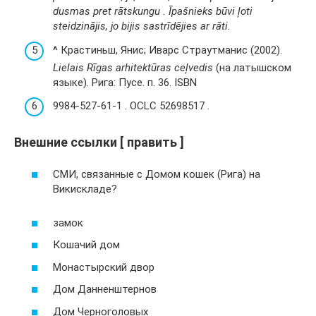
dusmas pret rātskungu . Īpašnieks būvi ļoti
steidzinājis, jo bijis sastrīdējies ar rāti.
^
Крастиньш, Янис; Иварс Страутманис (2002).
Lielais Rīgas arhitektūras ceļvedis
(на латышском
языке). Рига: Пусе. п. 36. ISBN
9984-527-61-1 . OCLC 52698517 .
Внешние ссылки [ править ]
СМИ, связанные с Домом кошек (Рига) на
Викискладе?
замок
Кошачий дом
Монастырский двор
Дом Данненштернов
Дом Черноголовых