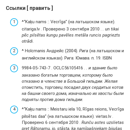
Ссылки [ править ]
^
“Kaķu nams :: Vecrīga” (на латышском языке).
citariga.lv . Проверено 3 сентября 2010 .
. un tikai
pēc pilsētas kungu pavēles metāla runcis pagriezts
otrādi.
^
Holcmanis Андрейс (2004).
Рига
(на латышском и
английском языках). Рига: Юмава. п. 19. ISBN
9984-05-743-7 . OCLC56105416 .
. и здание было
заказано богатым торговцем, которому было
отказано в членстве в Большой гильдии. Желая
отомстить, торговец посадил двух сердитых котов
на башни своего дома, изначально их хвосты были
подняты против дома гильдии.
^
“Kaķu nams :: Meistaru iela 10, Rīgas reions, Vecrīga
pilsētas daa” (на латышском языке). vietas.lv .
Проверено 6 сентября 2010 .
Runču astes uzslietas
pret Rātsnamu, jo, stāsta, ka namīpašniekam bijušas