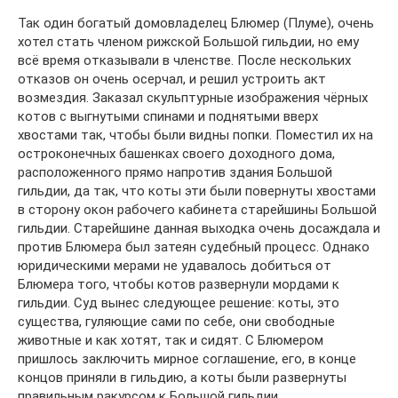
Так один богатый домовладелец Блюмер (Плуме), очень
хотел стать членом рижской Большой гильдии, но ему
всё время отказывали в членстве. После нескольких
отказов он очень осерчал, и решил устроить акт
возмездия. Заказал скульптурные изображения чёрных
котов с выгнутыми спинами и поднятыми вверх
хвостами так, чтобы были видны попки. Поместил их на
остроконечных башенках своего доходного дома,
расположенного прямо напротив здания Большой
гильдии, да так, что коты эти были повернуты хвостами
в сторону окон рабочего кабинета старейшины Большой
гильдии. Старейшине данная выходка очень досаждала и
против Блюмера был затеян судебный процесс. Однако
юридическими мерами не удавалось добиться от
Блюмера того, чтобы котов развернули мордами к
гильдии. Суд вынес следующее решение: коты, это
существа, гуляющие сами по себе, они свободные
животные и как хотят, так и сидят. С Блюмером
пришлось заключить мирное соглашение, его, в конце
концов приняли в гильдию, а коты были развернуты
правильным ракурсом к Большой гильдии.