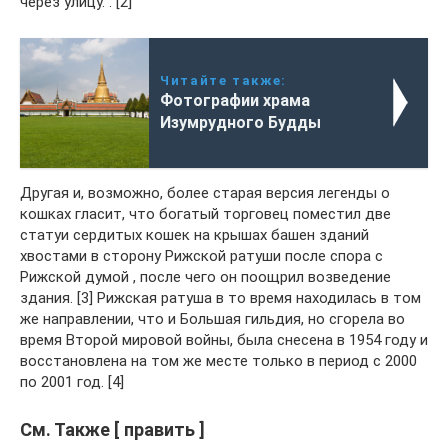
через улицу. . [2]
Читайте также:
Фотографии храма
Изумрудного Будды
Другая и, возможно, более старая версия легенды о
кошках гласит, что богатый торговец поместил две
статуи сердитых кошек на крышах башен зданий
хвостами в сторону Рижской ратуши после спора с
Рижской думой , после чего он поощрил возведение
здания. [3] Рижская ратуша в то время находилась в том
же направлении, что и Большая гильдия, но сгорела во
время Второй мировой войны, была снесена в 1954 году и
восстановлена ​​на том же месте только в период с 2000
по 2001 год. [4]
См. Также [ править ]