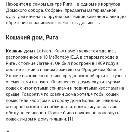
Находится в самом центре Риги – в одном из корпусов
Домского собора. Собраны предметы материальной
культуры начиная с орудий охотников каменного века до
обретения независимости. Читать дальше →
Кошачий дом, Рига
Кошкин дом
( Latvian : Каку намс ) является здание ,
расположенное в 10 Мейстару IELA в старом городе в
Риге , столице Латвии . Он был построен в 1909 году в
соответствии с планом архитектор Фридрихом Scheffel .
Здание выполнено в стиле средневековой архитектуры с
элементами ар-нуво . Он известен двумя скульптурами
кошек с изогнутыми спинками и поднятыми хвостами на
крыше. Говорят, что хозяин дома хотел, чтобы кошек
поместили хвостом в сторону дома Большой гильдии.,
которая находится поблизости, поскольку он затаил
обиду на ее членов. Позже было приказано повернуть
кошек лицом к дому гильдии. [1]