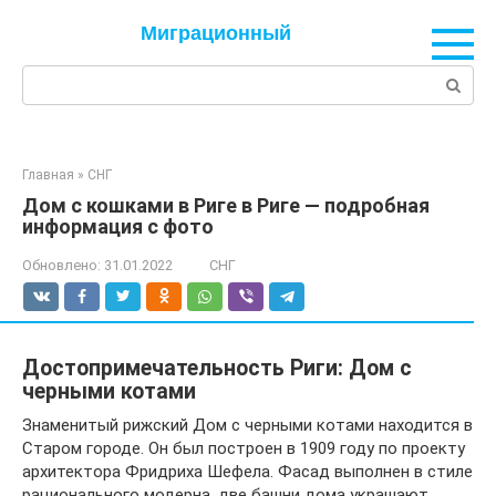
Перейти
Миграционный
к
контенту
Поиск:
Главная
»
СНГ
Дом с кошками в Риге в Риге — подробная
информация с фото
Обновлено:
31.01.2022
СНГ
Достопримечательность Риги: Дом с
черными котами
Знаменитый рижский Дом с черными котами находится в
Старом городе. Он был построен в 1909 году по проекту
архитектора Фридриха Шефела. Фасад выполнен в стиле
рационального модерна, две башни дома украшают