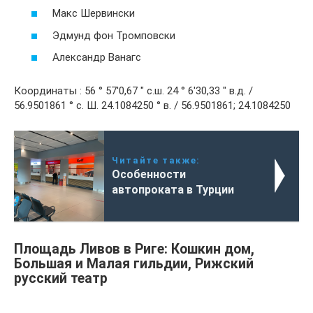
Макс Шервински
Эдмунд фон Тромповски
Александр Ванагс
Координаты : 56 ° 57′0,67 ″ с.ш. 24 ° 6′30,33 ″ в.д. /
56.9501861 ° с. Ш. 24.1084250 ° в. / 56.9501861; 24.1084250
Читайте также:
Особенности
автопроката в Турции
Площадь Ливов в Риге: Кошкин дом,
Большая и Малая гильдии, Рижский
русский театр