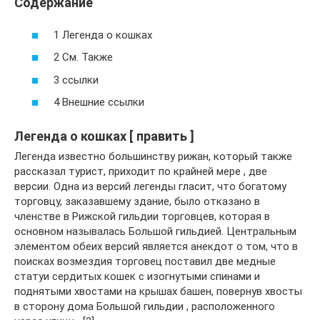
Содержание
1 Легенда о кошках
2 См. Также
3 ссылки
4 Внешние ссылки
Легенда о кошках [ править ]
Легенда известно большинству рижан, который также
рассказал турист, приходит по крайней мере , две
версии. Одна из версий легенды гласит, что богатому
торговцу, заказавшему здание, было отказано в
членстве в Рижской гильдии торговцев, которая в
основном называлась Большой гильдией. Центральным
элементом обеих версий является анекдот о том, что в
поисках возмездия торговец поставил две медные
статуи сердитых кошек с изогнутыми спинами и
поднятыми хвостами на крышах башен, повернув хвосты
в сторону дома Большой гильдии , расположенного