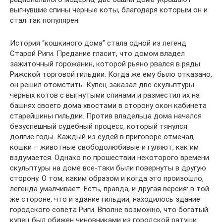
выгнувшие спины черные коты, благодаря которым он и
стал так популярен.
История “кошкиного дома” стала одной из легенд
Старой Риги. Предание гласит, что домом владел
зажиточный горожанин, которой рьяно рвался в ряды
Рижской торговой гильдии. Когда же ему было отказано,
он решил отомстить. Купец заказал две скульптуры
черных котов с выгнутыми спинами и разместил их на
башнях своего дома хвостами в сторону окон кабинета
старейшины гильдии. Против владельца дома начался
безуспешный судебный процесс, который тянулся
долгие годы. Каждый из судей в приговоре отмечал,
кошки – животные свободолюбивые и гуляют, как им
вздумается. Однако по прошествии некоторого времени
скульптуры на доме все-таки были повернуты в другую
сторону. О том, каким образом и когда это произошло,
легенда умалчивает. Есть, правда, и другая версия: в той
же стороне, что и здание гильдии, находилось здание
городского совета Риги. Вполне возможно, что богатый
купец был обижен чиновниками из городской ратуши.