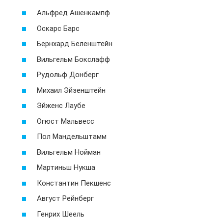
Альфред Ашенкампф
Оскарс Барс
Бернхард Беленштейн
Вильгельм Бокслафф
Рудольф Донберг
Михаил Эйзенштейн
Эйженс Лаубе
Огюст Мальвесс
Пол Мандельштамм
Вильгельм Нойман
Мартиньш Нукша
Константин Пекшенс
Август Рейнберг
Генрих Шеель