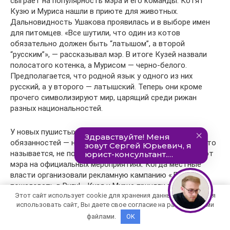
сыграет на популярность мэра и его команды. Котят
Кузю и Муриса нашли в приюте для животных.
Дальновидность Ушакова проявилась и в выборе имен
для питомцев. «Все шутили, что один из котов
обязательно должен быть “латышом”, а второй
“русским”», — рассказывал мэр. В итоге Кузей назвали
полосатого котенка, а Мурисом — черно-белого.
Предполагается, что родной язык у одного из них
русский, а у второго — латышский. Теперь они кроме
прочего символизируют мир, царящий среди рижан
разных национальностей.
У новых пушистых сотрудников Гордумы немало
обязанностей — на благо родной Риги они трудятся, что
называется, не покладая лап, и нередко сопровождают
мэра на официальных мероприятиях. Когда местные
власти организовали рекламную кампанию «Добро
пожаловать в Ригу!», Кузя и Мурис приняли в ней
Этот сайт использует cookie для хранения данных. Продолжая
активное участие. Котов фотографировали на фоне
использовать сайт, Вы даете свое согласие на работу с этими
городских достопримечательностей, на местном рынке,
файлами.
OK
в номере гостиницы в Старом городе, в рыбном
павильоне Центрального рынка, в баре, где подают