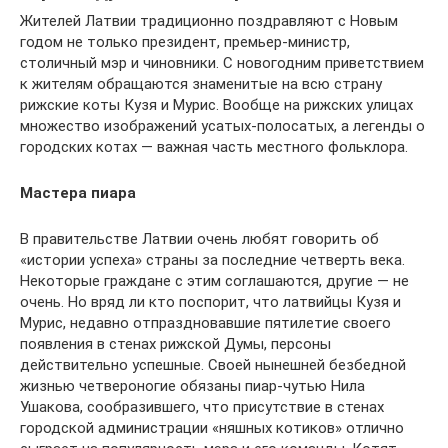
Жителей Латвии традиционно поздравляют с Новым
годом не только президент, премьер-министр,
столичный мэр и чиновники. С новогодним приветствием
к жителям обращаются знаменитые на всю страну
рижские коты Кузя и Мурис. Вообще на рижских улицах
множество изображений усатых-полосатых, а легенды о
городских котах — важная часть местного фольклора.
Мастера пиара
В правительстве Латвии очень любят говорить об
«истории успеха» страны за последние четверть века.
Некоторые граждане с этим соглашаются, другие — не
очень. Но вряд ли кто поспорит, что латвийцы Кузя и
Мурис, недавно отпраздновавшие пятилетие своего
появления в стенах рижской Думы, персоны
действительно успешные. Своей нынешней безбедной
жизнью четвероногие обязаны пиар-чутью Нила
Ушакова, сообразившего, что присутствие в стенах
городской администрации «няшных котиков» отлично