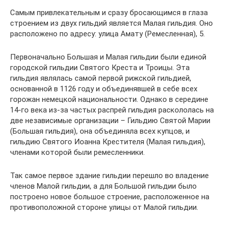
Самым привлекательным и сразу бросающимся в глаза
строением из двух гильдий является Малая гильдия. Оно
расположено по адресу: улица Амату (Ремесленная), 5.
Первоначально Большая и Малая гильдии были единой
городской гильдии Святого Креста и Троицы. Эта
гильдия являлась самой первой рижской гильдией,
основанной в 1126 году и объединявшей в себе всех
горожан немецкой национальности. Однако в середине
14-го века из-за частых распрей гильдия раскололась на
две независимые организации – Гильдию Святой Марии
(Большая гильдия), она объединяла всех купцов, и
гильдию Святого Иоанна Крестителя (Малая гильдия),
членами которой были ремесленники.
Так самое первое здание гильдии перешло во владение
членов Малой гильдии, а для Большой гильдии было
построено новое большое строение, расположенное на
противоположной стороне улицы от Малой гильдии.