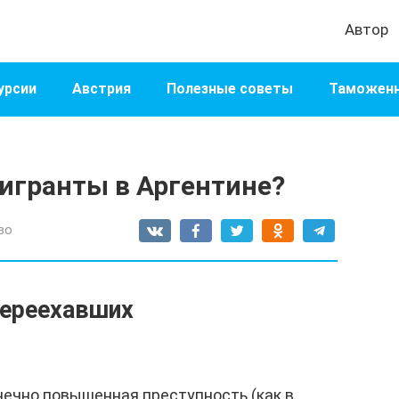
Автор
урсии
Австрия
Полезные советы
Таможенн
игранты в Аргентине?
во
переехавших
онечно повышенная преступность (как в