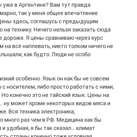
ы уже в Аргентине? Вам тут правда
ммарно, так у меня общее впечатление
Цены здесь, соглашусь с предыдущим
 на технику. Ничего нельзя заказать сюда
же дороже. Я цены сравниваю через курс
м на всё наплевать, никто толком ничего не
слышали, как будто. Люди не особо
изкий особенно. Язык он как бы не совсем
о с носителем, либо просто работать с ними,
 Но конечно это не тайский язык. Цены на
… ну может кроме некоторых видов мяса и
же. Вся техника электроника,
 много раз чем в РФ. Медицина как бы
 и удобная, я бы так сказал… климат
ость страны конечно тоже условная,