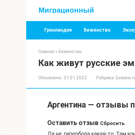
Перейти
Миграционный
к
контенту
Гренландия
Беженство
Экск
Главная
»
Беженство
Как живут русские эм
Обновлено:
31.01.2022
Рубрика:
Беженст
Аргентина — отзывы 
Оставить отзыв
Сбросить
Да не, гипербола какая-то. Там к