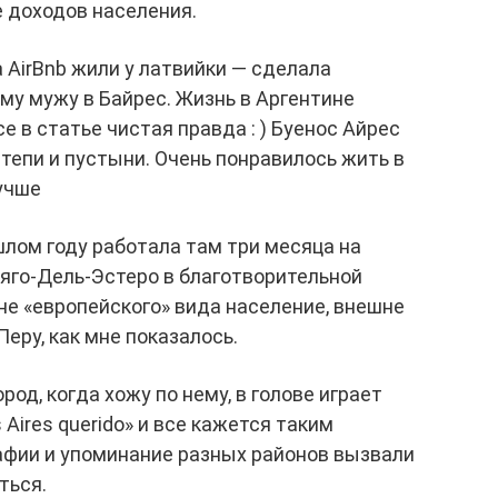
е доходов населения.
а AirBnb жили у латвийки — сделала
ему мужу в Байрес. Жизнь в Аргентине
е в статье чистая правда : ) Буенос Айрес
тепи и пустыни. Очень понравилось жить в
лучше
шлом году работала там три месяца на
яго-Дель-Эстеро в благотворительной
 не «европейского» вида население, внешне
Перу, как мне показалось.
род, когда хожу по нему, в голове играет
 Aires querido» и все кажется таким
фии и упоминание разных районов вызвали
ться.