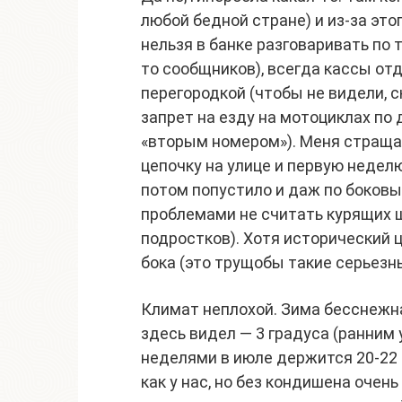
любой бедной стране) и из-за это
нельзя в банке разговаривать по т
то сообщников), всегда кассы о
перегородкой (чтобы не видели, 
запрет на езду на мотоциклах по 
«вторым номером»). Меня стращал
цепочку на улице и первую недел
потом попустило и даж по боковы
проблемами не считать курящих 
подростков). Хотя исторический ц
бока (это трущобы такие серьезн
Климат неплохой. Зима бесснежна
здесь видел — 3 градуса (ранним 
неделями в июле держится 20-22 
как у нас, но без кондишена очень