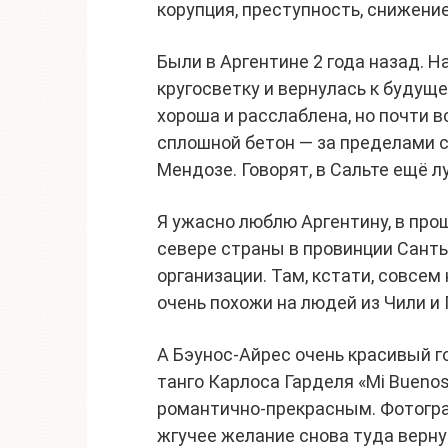
корупция, преступность, снижени
Были в Аргентине 2 года назад. Н
кругосветку и вернулась к будущ
хороша и расслаблена, но почти вс
сплошной бетон — за пределами с
Мендозе. Говорят, в Сальте ещё 
Я ужасно люблю Аргентину, в про
севере страны в провинции Санть
организации. Там, кстати, совсем
очень похожи на людей из Чили и 
А Бэунос-Айрес очень красивый го
танго Карлоса Гарделя «Mi Buenos
романтично-прекрасным. Фотогра
жгучее желание снова туда верну