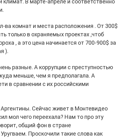
 климат. В марте-апреле и соответственно
и.
ол-ва комнат и места расположения . От 300$
ить только в охраняемых проектах ,чтоб
роха , а это цена начинается от 700-900$ за
я ).
ень разные. А коррупции с преступностью
куда меньше, чем я предполагала. А
ти в сравнении с их российскими
 Аргентины. Сейчас живет в Монтевидео
сил мол чего переехала? Нам то про эту
оворит, общий фон в стране
 Уругваем. Проскочили такие слова как