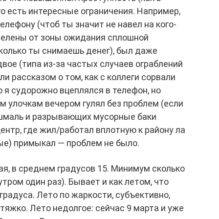
го есть интересные ограничения. Например,
елефону (чтоб ты значит не навел на кого-
тделены от зоны ожидания сплошной
сколько ты снимаешь денег), был даже
двое (типа из-за частых случаев ограблений
и рассказом о том, как с коллеги сорвали
ю я судорожно вцеплялся в телефон, но
м улочкам вечером гулял без проблем (если
шмаль и разрывающих мусорные баки
ентр, где жил/работал вплотную к району ла
ые) примыкал — проблем не было.
я, в среднем градусов 15. Минимум сколько
утром один раз). Бывает и как летом, что
градуса. Лето по жаркости, субъективно,
 тяжко. Лето недолгое: сейчас 9 марта и уже