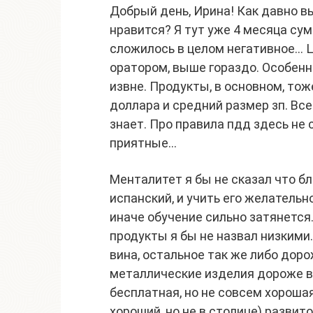
Добрый день, Ирина! Как давно в
нравится? Я тут уже 4 месяца су
сложилось в целом негативное… 
оратором, выше гораздо. Особенно
извне. Продукты, в основном, то
доллара и средний размер зп. Все
знает. Про правила пдд здесь не 
приятные…
Менталитет я бы не сказал что бл
испанский, и учить его желательн
иначе обучение сильно затянется.
продукты я бы не назвал низкими
вина, остальное так же либо доро
металлические изделия дороже во
бесплатная, но не совсем хорошая
хороший, но не в столице) развит