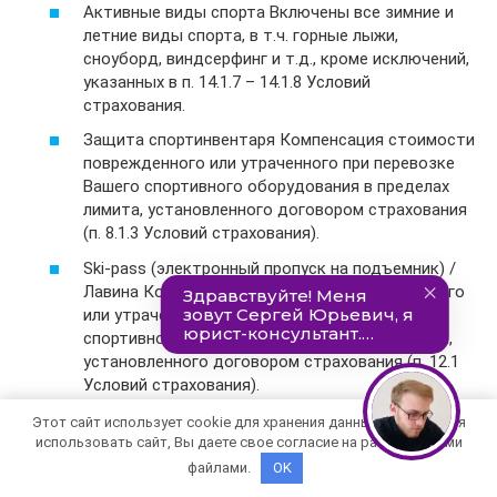
Активные виды спорта Включены все зимние и
летние виды спорта, в т.ч. горные лыжи,
сноуборд, виндсерфинг и т.д., кроме исключений,
указанных в п. 14.1.7 – 14.1.8 Условий
страхования.
Защита спортинвентаря Компенсация стоимости
поврежденного или утраченного при перевозке
Вашего спортивного оборудования в пределах
лимита, установленного договором страхования
(п. 8.1.3 Условий страхования).
Ski-pass (электронный пропуск на подъемник) /
Лавина Компенсация стоимости поврежденного
или утраченного при перевозке Вашего
спортивного оборудования в пределах лимита,
установленного договором страхования (п. 12.1
Условий страхования).
Этот сайт использует cookie для хранения данных. Продолжая
Пакет «Защита багажа»
использовать сайт, Вы даете свое согласие на работу с этими
файлами.
OK
Утрата багажа Возмещение расходов в пределах