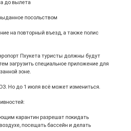
са до вылета
 выданное посольством
ие на повторный въезд, а также полис
эропорт Пхукета туристы должны будут
атем загрузить специальное приложение для
занной зоне.
ОЗ. Но до 1 июля всё может измениться.
ивностей:
вающим карантин разрешат покидать
воздухе, посещать бассейн и делать