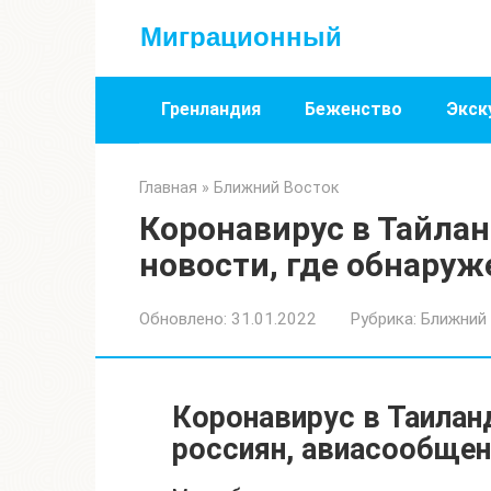
Перейти
Миграционный
к
контенту
Гренландия
Беженство
Экск
Главная
»
Ближний Восток
Коронавирус в Тайлан
новости, где обнаруже
Обновлено:
31.01.2022
Рубрика:
Ближний
Коронавирус в Таилан
россиян, авиасообщени