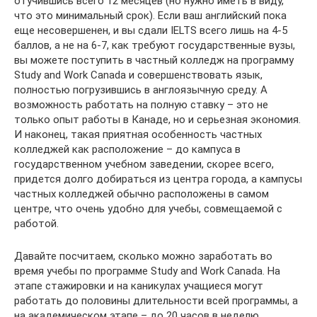
отучившись всего 12 месяцев (но нужно иметь в виду,
что это минимальный срок). Если ваш английский пока
еще несовершенен, и вы сдали IELTS всего лишь на 4-5
баллов, а не на 6-7, как требуют государственные вузы,
вы можете поступить в частный колледж на программу
Study and Work Canada и совершенствовать язык,
полностью погрузившись в англоязычную среду. А
возможность работать на полную ставку – это не
только опыт работы в Канаде, но и серьезная экономия.
И наконец, такая приятная особенность частных
колледжей как расположение – до кампуса в
государственном учебном заведении, скорее всего,
придется долго добираться из центра города, а кампусы
частных колледжей обычно расположены в самом
центре, что очень удобно для учебы, совмещаемой с
работой.
Давайте посчитаем, сколько можно заработать во
время учебы по программе Study and Work Canada. На
этапе стажировки и на каникулах учащиеся могут
работать до половины длительности всей программы, а
на академическом этапе – до 20 часов в неделю.