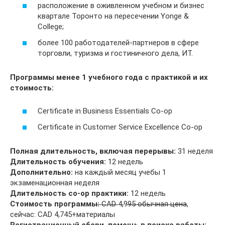
расположение в оживленном учебном и бизнес
квартале Торонто на пересечении Yonge &
College;
более 100 работодателей-партнеров в сфере
торговли, туризма и гостиничного дела, ИТ.
Программы менее 1 учебного года с практикой и их
стоимость:
Certificate in Business Essentials Co-op
Certificate in Customer Service Excellence Co-op
Полная длительность, включая перерывы:
31 неделя
Длительность обучения:
12 недель
Дополнительно:
на каждый месяц учебы 1
экзаменационная неделя
Длительность co-op практики:
12 недель
Стоимость программы:
̶C̶A̶D̶ ̶4,̶99̶5̶ ̶о̶б̶ы̶ч̶н̶а̶я̶ ̶ц̶е̶н̶а̶,
сейчас: CAD 4,745+материалы
Регистрационный сбори, помощь в поиске работы: