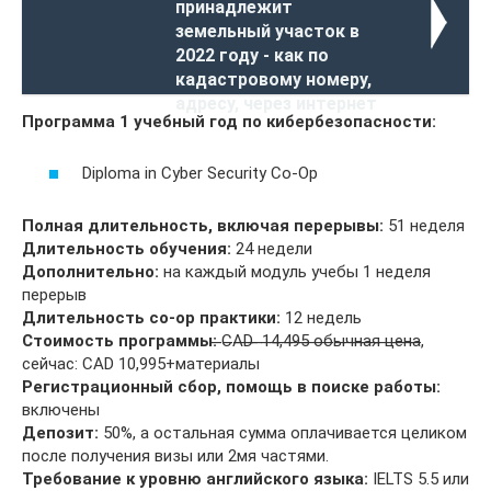
принадлежит
земельный участок в
2022 году - как по
кадастровому номеру,
адресу, через интернет
Программа 1 учебный год по кибербезопасности:
Diploma in Cyber Security Co-Op
Полная длительность, включая перерывы:
51 неделя
Длительность обучения:
24 недели
Дополнительно:
на каждый модуль учебы 1 неделя
перерыв
Длительность co-op практики:
12 недель
Стоимость программы:
̶C̶A̶D̶ ̶ ̶1̶4̶,̶4̶9̶5̶ ̶о̶б̶ы̶ч̶н̶а̶я̶ ̶ц̶е̶н̶а̶,
сейчас: CAD 10,995+материалы
Регистрационный сбор, помощь в поиске работы:
включены
Депозит:
50%, а остальная сумма оплачивается целиком
после получения визы или 2мя частями.
Требование к уровню английского языка:
IELTS 5.5 или