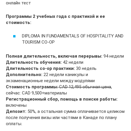
онлайн тест
Программы 2 учебных года с практикой и ее
стоимость:
DIPLOMA IN FUNDAMENTALS OF HOSPITALITY AND
TOURISM CO-OP
Полная длительность, включая перерывы:
94 недели
Длительность обучения:
42 недели
Длительность co-op практики:
30 недель
Дополнительно:
22 недели каникулы и
экзаменационные недели между модулями
Стоимость программы:
̶C̶A̶D̶ ̶1̶2̶,̶4̶9̶5̶ ̶о̶б̶ы̶ч̶н̶а̶я̶ ̶ц̶е̶н̶а̶,
сейчас: CAD 9,500+материалы
Регистрационный сбор, помощь в поиске работы:
включены
Депозит:
50%, а остальная сумма оплачивается целиком
после получения визы или частями в Канаде по плану
оплаты.