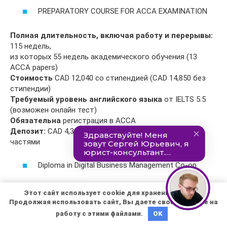
PREPARATORY COURSE FOR ACCA EXAMINATION
Полная длительность, включая работу и перерывы:
115 недель,
из которых 55 недель академического обучения (13
ACCA papers)
Стоимость
CAD 12,040 со стипендией (CAD 14,850 без
стипендии)
Требуемый уровень английского языка
от IELTS 5.5
(возможен онлайн тест)
Обязательна
регистрация в ACCA
Депозит:
CAD 4,300 а остальная сумма оплачивается
частями
Diploma in Digital Business Management Co-op
Полная длительность, включая перерывы:
97 недель
Этот сайт использует cookie для хранения данных.
Длительность обучения:
36 недель
Продолжая использовать сайт, Вы даете свое согласие на
Длительность обязательной co-op практики:
36
работу с этими файлами.
OK
недель