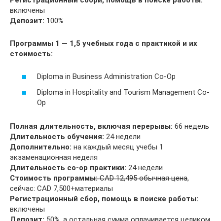
включены
Депозит:
100%
Программы 1 — 1,5 учебных года с практикой и их
стоимость:
Diploma in Business Administration Co-Op
Diploma in Hospitality and Tourism Management Co-
Op
Полная длительность, включая перерывы:
66 недель
Длительность обучения:
24 недели
Дополнительно:
на каждый месяц учебы 1
экзаменационная неделя
Длительность co-op практики:
24 недели
Стоимость программы:
̶C̶A̶D̶ ̶1̶2̶,̶4̶9̶5̶ ̶о̶б̶ы̶ч̶н̶а̶я̶ ̶ц̶е̶н̶а̶,
сейчас: CAD 7,500+материалы
Регистрационный сбор, помощь в поиске работы:
включены
Депозит:
50%, а остальная сумма оплачивается целиком