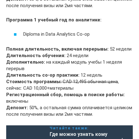
после получения визы или 2мя частями.
Программа 1 учебный год по аналитике:
Diploma in Data Analytics Co-op
Полная длительность, включая перерывы:
52 недели
Длительность обучения:
24 недели
Дополнительно:
на каждый модуль учебы 1 неделя
перерыв
Длительность co-op практики:
12 недель
Стоимость программы:
̶C̶A̶D̶ ̶1̶2̶,̶4̶9̶5̶ ̶о̶б̶ы̶ч̶н̶а̶я̶ ̶ц̶е̶н̶а̶,
сейчас: CAD 10,000+материалы
Регистрационный сбор, помощь в поиске работы:
включены
Депозит:
50%, а остальная сумма оплачивается целиком
после получения визы или 2мя частями.
Читайте также:
Где можно узнать кому