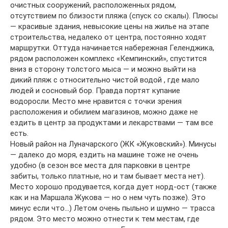
очистных сооружений, расположенных рядом,
отсутствием по близости пляжа (спуск со скалы). Плюсы
— красивые здания, невысокие цены на жилье на этапе
строительства, недалеко от центра, постоянно ходят
маршрутки. Оттуда начинается набережная Геленджика,
рядом расположен комплекс «Кемпинский», спустится
вниз в сторону толстого мыса — и можно выйти на
дикий пляж с относительно чистой водой , где мало
людей и сосновый бор. Правда портят купание
водоросли. Место мне нравится с точки зрения
расположения и обилием магазинов, можно даже не
ездить в центр за продуктами и лекарствами — там все
есть.
Новый район на Луначарского (ЖК «Жуковский»). Минусы
— далеко до моря, ездить на машине тоже не очень
удобно (в сезон все места для парковки в центре
забиты, только платные, но и там бывает места нет).
Место хорошо продувается, когда дует норд-ост (также
как и на Маршала Жукова — но о нем чуть позже). Это
минус если что…) Летом очень пыльно и шумно — трасса
рядом. Это место можно отнести к тем местам, где