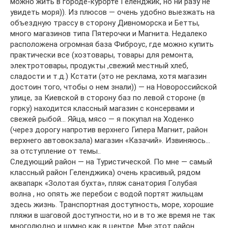
можно жить в городе-курорте Геленджик, но ни разу не
увидеть моря)). Из плюсов — очень удобно выезжать на
объездную трассу в сторону Дивноморска и Бетты,
много магазинов типа Пятерочки и Магнита. Недалеко
расположена огромная база Фиброус, где можно купить
практически все (хозтовары, товары для ремонта,
электротовары, продукты ,свежий местный хлеб,
сладости и т.д.) Кстати (это не реклама, хотя магазин
достоин того, чтобы о нем знали)) — на Новороссийской
улице, за Киевской в сторону баз по левой стороне (в
горку) находится классный магазин с консервами и
свежей рыбой… Яйца, мясо — я покупал на Ходенко
(через дорогу напротив верхнего Гипера Магнит, район
верхнего автовокзала) магазин «Казачий». Извиняюсь…
за отступление от темы..
Следующий район — на Туристической. По мне — самый
классный район Геленджика) очень красивый, рядом
аквапарк «Золотая бухта», пляж санатория Голубая
волна , но опять же перебои с водой портят жильцам
здесь жизнь. Транспортная доступность, море, хорошие
пляжи в шаговой доступности, но и в то же время не так
многолюдно и шумно как в центре. Мне этот район