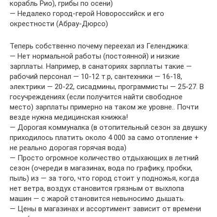
корабль Рио), грибы по осени)
— Недалеко город-герой Новороссийск и его
окрестности (Абрау-Дюрсо)
Теперь собственно почему переехал из Геленджика:
— Нет нормальной работы (постоянной) и низкие
зарплаты. Например, в санаториях зарплаты такие —
рабочий персонал — 10-12 т.р, сантехники — 16-18,
электрики — 20-22, сисадмины, программисты — 25-27. В
госучреждениях (если получится найти свободное
место) зарплаты примерно на таком же уровне.. Почти
везде нужна медицинская книжка!
— Дорогая коммуналка (в отопительный сезон за двушку
приходилось платить около 4 000 за само отопление +
не реально дорогая горячая вода)
— Просто огромное количество отдыхающих в летний
сезон (очереди в магазинах, вода по графику, пробки,
пыль) из — за того, что город стоит у подножья, когда
нет ветра, воздух становится грязным от выхлопа
машин — с жарой становится невыносимо дышать.
— Цены в магазинах и ассортимент зависит от времени