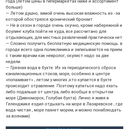
года (летом цены в гипермаркетах ниже и ассортимент
больше)
— Летом душно, зимой очень высокая влажность из -за
которой обострялся хронический бронхит.
— Не в сезон в городе очень скучно, кроме набережной и
боулинг клуба пойти не куда, все рассчитано для
отдыхающих, для местных развлечений практически нет.
— Сложно получить бесплатную медицинскую помощь. в
городе всего одна поликлиника и записывается на прием
с таким врачам как невролог, окулист надо за две
недели.
— Грязная вода в бухте. Из за периодического сброса
канализационных стоков, море, особенно в центре
«попахивает» , летом у многих ,кто купается в бухте
происходит отравление. Поэтому купаться надо ехать
либо подальше от центра, либо вообще в открытом
море (Дивноморск, Голубая бухта). Лично я живя в
Геленджике ездил отдыхать на море в Лазаревское , где
вода чистая , море пахнет морем, и можно понаблюдать
за волнами)