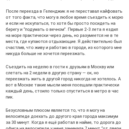
После переезда в Геленджик я не переставал кайфовать
от того факта, что могу в любое время съездить к морю
и если не искупаться, то хотя бы просто посидеть на
берегу и “подумать о вечном”. Первые 2-3 лета я ездил
на море практически через день, но разумеется не в те
места, где купаются отдыхающие. Я действительно был
счастлив, что живу и работаю в городе, из которого мне
никуда больше не хочется переезжать.
Съездить на неделю в гости к друзьям в Москву или
слетать на 2 недели в другую страну — ок, но
переезжать жить в другой город никогда не хотелось. А
вот в Москве такие мысли меня посещали практически
каждый день, стоило только спуститься в метро в час
пик.
Безусловным плюсом является то, что я могу на
велосипеде доехать до другого края города максимум
за 30 минут. Когда я ещё работал в найме, то дорога до
офиса на велосипеде у меня занимала 7 минут “от двери