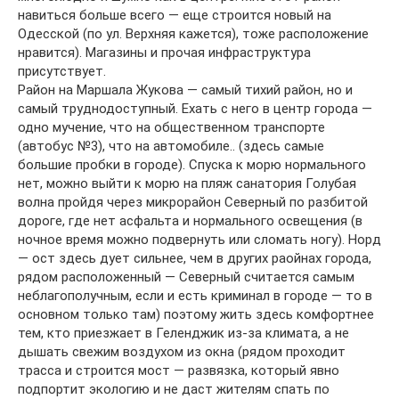
навиться больше всего — еще строится новый на
Одесской (по ул. Верхняя кажется), тоже расположение
нравится). Магазины и прочая инфраструктура
присутствует.
Район на Маршала Жукова — самый тихий район, но и
самый труднодоступный. Ехать с него в центр города —
одно мучение, что на общественном транспорте
(автобус №3), что на автомобиле.. (здесь самые
большие пробки в городе). Спуска к морю нормального
нет, можно выйти к морю на пляж санатория Голубая
волна пройдя через микрорайон Северный по разбитой
дороге, где нет асфальта и нормального освещения (в
ночное время можно подвернуть или сломать ногу). Норд
— ост здесь дует сильнее, чем в других раойнах города,
рядом расположенный — Северный считается самым
неблагополучным, если и есть криминал в городе — то в
основном только там) поэтому жить здесь комфортнее
тем, кто приезжает в Геленджик из-за климата, а не
дышать свежим воздухом из окна (рядом проходит
трасса и строится мост — развязка, который явно
подпортит экологию и не даст жителям спать по