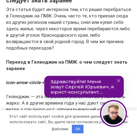
следует знать заранее
Эта статья будет интересна тем, кто решил перебраться
в Геленджик на ПМЖ. Очень часто те, кто приехал сюда
из других регионов нашей страны, снял или купил себе
здесь жилье, через некоторое время перебираются либо
в другой уголок Краснодарского края, либо
возвращаются в свой родной город. В чем же причина
подобных переездов?
Переезд в Геленджик на ПМЖ: о чем следует знать
заранее
icon-arrow-circle-right Климат
Геленджик — это не райский уголок. Летом у нас очень
жарко. А в другие времена года у нас дуют сильные
ветра: с гор (норд-ост, опрокидывающий на трассе
огромные грузовики, словно игрушечные машинки) и с
Этот сайт использует cookie для хранения данных. Продолжая
использовать сайт, Вы даете свое согласие на работу с этими
моря («моряк», притаскивающий с собой затяжные
дожди).
файлами.
OK