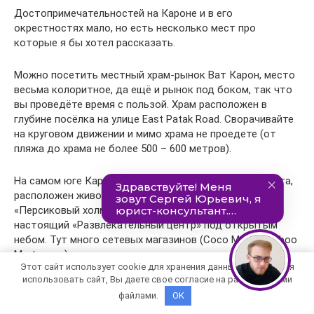
Достопримечательностей на Кароне и в его
окрестностях мало, но есть несколько мест про
которые я бы хотел рассказать.
Можно посетить местный храм-рынок Ват Карон, место
весьма колоритное, да ещё и рынок под боком, так что
вы проведёте время с пользой. Храм расположен в
глубине посёлка на улице East Patak Road. Сворачивайте
на круговом движении и мимо храма не проедете (от
пляжа до храма не более 500 – 600 метров).
На самом юге Карона, если ехать в сторону пляжа Ката,
расположен живописный холм с красивым названием
«Персиковый холм» (Peach hill), который превращен в
настоящий «Развлекательный центр» под открытым
небом. Тут много сетевых магазинов (Coco Mart, Bamboo
Mart и т.д.), достаточно много ресторанов и кафе. Если
Этот сайт использует cookie для хранения данных. Продолжая
вы путешествуете с детьми то им будет интересно
использовать сайт, Вы даете свое согласие на работу с этими
побывать в Дино Парке. Вся ночная жизнь на юге
файлами.
OK
Карона, сосредоточена именно тут, конечно она не
настолько бурная и шумная как на Патонге.