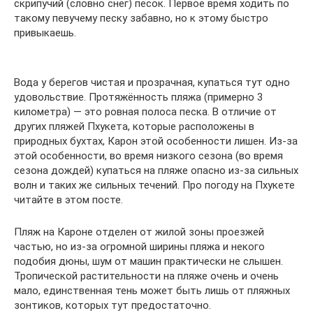
скрипучий (словно снег) песок. Первое время ходить по
такому певучему песку забавно, но к этому быстро
привыкаешь.
Вода у берегов чистая и прозрачная, купаться тут одно
удовольствие. Протяжённость пляжа (примерно 3
километра) — это ровная полоса песка. В отличие от
других пляжей Пхукета, которые расположены в
природных бухтах, Карон этой особенности лишен. Из-за
этой особенности, во время низкого сезона (во время
сезона дождей) купаться на пляже опасно из-за сильных
волн и таких же сильных течений. Про погоду на Пхукете
читайте в этом посте.
Пляж на Кароне отделен от жилой зоны проезжей
частью, но из-за огромной ширины пляжа и некого
подобия дюны, шум от машин практически не слышен.
Тропической растительности на пляже очень и очень
мало, единственная тень может быть лишь от пляжных
зонтиков, которых тут предостаточно.