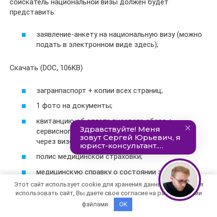
соискатель национальной визы должен будет
представить:
заявление-анкету на национальную визу (можно
подать в электронном виде здесь);
Скачать (DOC, 106KB)
загранпаспорт + копии всех страниц;
1 фото на документы;
квитанцию об оплате визового сбора +
сервисного сбора, если документы подаются
через визовый центр;
полис медицинской страховки;
медицинскую справку о состоянии здоровья;
Этот сайт использует cookie для хранения данных. Продолжая
разрешение на работу или декларацию о
использовать сайт, Вы даете свое согласие на работу с этими
поручении работы иностранцу;
файлами.
OK
если иностранец должен содержать себя