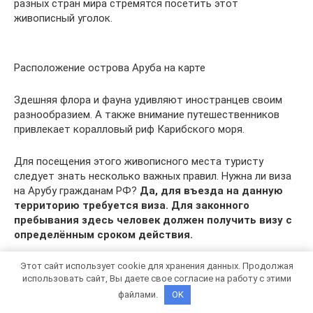
разных стран мира стремятся посетить этот
живописный уголок.
Расположение острова Аруба на карте
Здешняя флора и фауна удивляют иностранцев своим
разнообразием. А также внимание путешественников
привлекает коралловый риф Карибского моря.
Для посещения этого живописного места туристу
следует знать несколько важных правил. Нужна ли виза
на Арубу гражданам РФ?
Да, для въезда на данную
территорию требуется виза. Для законного
пребывания здесь человек должен получить визу с
определённым сроком действия.
Этот сайт использует cookie для хранения данных. Продолжая
Шенгенская виза пригодится тем путешественникам, кто
использовать сайт, Вы даете свое согласие на работу с этими
планирует в течение нескольких дней поездки посетить
файлами.
OK
сразу ряд Антильских островов.