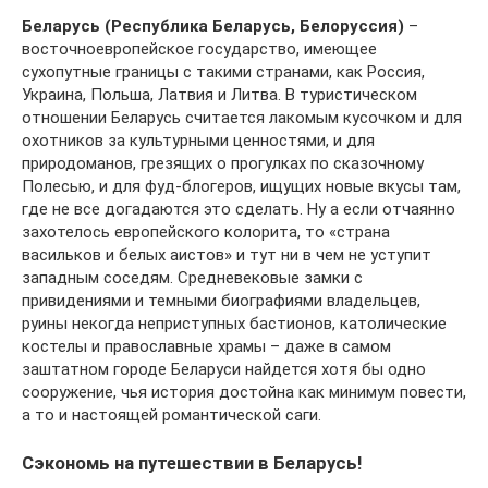
Беларусь (Республика Беларусь, Белоруссия)
–
восточноевропейское государство, имеющее
сухопутные границы с такими странами, как Россия,
Украина, Польша, Латвия и Литва. В туристическом
отношении Беларусь считается лакомым кусочком и для
охотников за культурными ценностями, и для
природоманов, грезящих о прогулках по сказочному
Полесью, и для фуд-блогеров, ищущих новые вкусы там,
где не все догадаются это сделать. Ну а если отчаянно
захотелось европейского колорита, то «страна
васильков и белых аистов» и тут ни в чем не уступит
западным соседям. Средневековые замки с
привидениями и темными биографиями владельцев,
руины некогда неприступных бастионов, католические
костелы и православные храмы – даже в самом
заштатном городе Беларуси найдется хотя бы одно
сооружение, чья история достойна как минимум повести,
а то и настоящей романтической саги.
Сэкономь на путешествии в Беларусь!