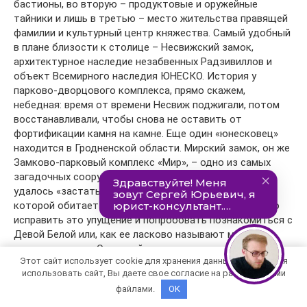
бастионы, во вторую – продуктовые и оружейные
тайники и лишь в третью – место жительства правящей
фамилии и культурный центр княжества. Самый удобный
в плане близости к столице – Несвижский замок,
архитектурное наследие незабвенных Радзивиллов и
объект Всемирного наследия ЮНЕСКО. История у
парково-дворцового комплекса, прямо скажем,
небедная: время от времени Несвиж поджигали, потом
восстанавливали, чтобы снова не оставить от
фортификации камня на камне. Еще один «юнесковец»
находится в Гродненской области. Мирский замок, он же
Замково-парковый комплекс «Мир», – одно из самых
загадочных сооружений XVI века. Так что если вам не
удалось «застать дома» Черную Деву Несвижа, дух
которой обитает в одноименном замке, в Мире можно
исправить это упущение и попробовать познакомиться с
Девой Белой или, как ее ласково называют местные
экскурсоводы, – Сонечкой.
Этот сайт использует cookie для хранения данных. Продолжая
использовать сайт, Вы даете свое согласие на работу с этими
файлами.
OK
Читайте также: