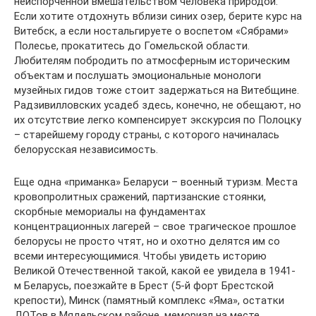
неиспорченной вмешательством человека природой.
Если хотите отдохнуть вблизи синих озер, берите курс на
Витебск, а если ностальгируете о воспетом «Сябрами»
Полесье, прокатитесь до Гомельской области.
Любителям побродить по атмосферным историческим
объектам и послушать эмоциональные монологи
музейных гидов тоже стоит задержаться на Витебщине.
Радзивилловских усадеб здесь, конечно, не обещают, но
их отсутствие легко компенсирует экскурсия по Полоцку
– старейшему городу страны, с которого начиналась
белорусская независимость.
Еще одна «приманка» Беларуси – военный туризм. Места
кровопролитных сражений, партизанские стоянки,
скорбные мемориалы на фундаментах
концентрационных лагерей – свое трагическое прошлое
белорусы не просто чтят, но и охотно делятся им со
всеми интересующимися. Чтобы увидеть историю
Великой Отечественной такой, какой ее увидела в 1941-
м Беларусь, поезжайте в Брест (5-й форт Брестской
крепости), Минск (памятный комплекс «Яма», остатки
ДОТов в Мядельском районе, мемориал на месте