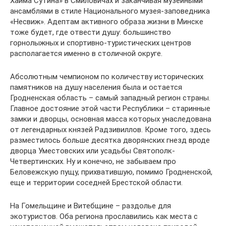
Хаима Сутина» в Смиловичах и заканчивая музейными
ансамблями в стиле Национального музея-заповедника
«Несвиж». Адептам активного образа жизни в Минске
тоже будет, где отвести душу: большинство
горнолыжных и спортивно-туристических центров
располагается именно в столичной округе.
Абсолютным чемпионом по количеству исторических
памятников на душу населения была и остается
Гродненская область – самый западный регион страны.
Главное достояние этой части Республики – старинные
замки и дворцы, основная масса которых унаследована
от легендарных князей Радзивиллов. Кроме того, здесь
разместилось больше десятка дворянских гнезд вроде
дворца Уместовских или усадьбы Святополк-
Четвертинских. Ну и конечно, не забываем про
Беловежскую пущу, прихватившую, помимо Гродненской,
еще и территории соседней Брестской области.
На Гомельщине и Витебщине – раздолье для
экотуристов. Оба региона прославились как места с