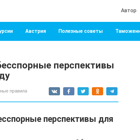
Автор
урсии
Австрия
Полезные советы
Таможенн
 бесспорные перспективы
оду
ные правила
бесспорные перспективы для