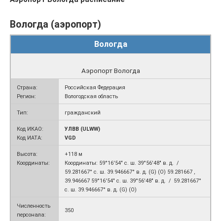
Вологда (аэропорт)
Вологда
Аэропорт Вологда
Страна:
Российская Федерация
Регион:
Вологодская область
Тип:
гражданский
Код ИКАО:
УЛВВ (ULWW)
Код ИАТА:
VGD
Высота:
+118 м
Координаты:
Координаты: 59°16′54″ с. ш. 39°56′48″ в. д. /
59.281667° с. ш. 39.946667° в. д. (G) (O) 59.281667 ,
39.946667 59°16′54″ с. ш. 39°56′48″ в. д. / 59.281667°
с. ш. 39.946667° в. д. (G) (O)
Численность
350
персонала: