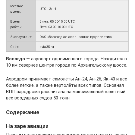
Местное
UTC +3/+4
время:
Время
Зима: 05.00-15.00 UTC
работы:
Лето: 03.00-16.00 UTC
Эксплуатант:
ОАО «Вологодское авиационное предприятие»
Сайт:
avia35.ru
Вологда
— аэропорт одноимённого города. Находится в
10 км севернее центра города по Архангельскому шоссе.
Аэродром принимает самолёты Ан-24, Ан-26, Як-40 и все
более лёгкие, а также вертолёты всех типов. Основная
ВПП аэродрома рассчитана на максимальный взлётный
вес воздушных судов 50 тонн.
Содержание
На заре авиации
Первым вологодским аэродромом можно назвать склон