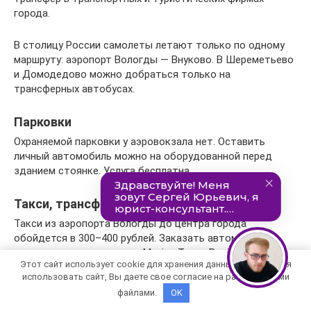
города.
В столицу России самолеты летают только по одному
маршруту: аэропорт Вологды — Внуково. В Шереметьево
и Домодедово можно добраться только на
трансферных автобусах.
Парковки
Охраняемой парковки у аэровокзала нет. Оставить
личный автомобиль можно на оборудованной перед
зданием стоянке. Услуга бесплатна.
Такси, трансфер
Такси из аэропорта Вологды до центра города
обойдется в 300–400 рублей. Заказать автомобиль
можно через приложения: Maxim, Такси Везёт, Яндекс.
Этот сайт использует cookie для хранения данных. Продолжая
Такси.
использовать сайт, Вы даете свое согласие на работу с этими
файлами.
OK
Аэропорт Вологда