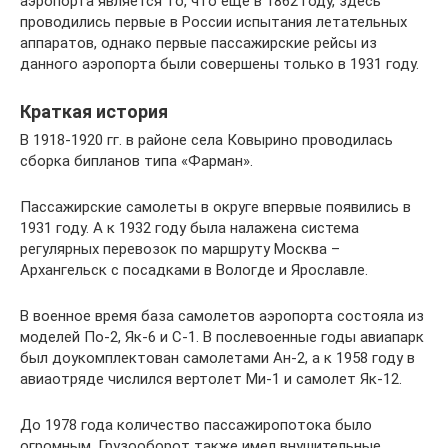
аэропорта является то, что ещё в 1862 году, здесь
проводились первые в России испытания летательных
аппаратов, однако первые пассажирские рейсы из
данного аэропорта были совершены только в 1931 году.
Краткая история
В 1918-1920 гг. в районе села Ковырино проводилась
сборка бипланов типа «Фарман».
Пассажирские самолеты в округе впервые появились в
1931 году. А к 1932 году была налажена система
регулярных перевозок по маршруту Москва –
Архангельск с посадками в Вологде и Ярославле.
В военное время база самолетов аэропорта состояла из
моделей По-2, Як-6 и С-1. В послевоенные годы авиапарк
был доукомплектован самолетами Ан-2, а к 1958 году в
авиаотряде числился вертолет Ми-1 и самолет Як-12.
До 1978 года количество пассажиропотока было
огромным. Грузооборот также имел внушительные