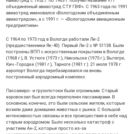
Авиаотряд с 1952 г. по 1963 г. получил название «71
объединённый авиаотряд СТУ ГВФ». С 1963 года по 1991
авиаотряд именовался «Вологодским объединённым
авиаотрядом», а с 1991 г. — «Вологодским авиационным
предприятием».
С 1964 по 1973 год в Вологде работали Ли-2
(предшественники Як-40). Первый Ли-2 с № 51138. Были
построены ВПП с искусственным покрытием в Вологде
(1968 г.), В. Устюге (1973 г.), Никольске (1975 г.), Вытегре,
Кич.-Городке (1981 г.), Тарноге (1981 г.). 21 июля 1978 г.
аэропорт Вологда перебазировался на вновь
построенный аэродромный комплекс.
Пассажиро- и грузопотоки были огромными. Старый
аэровокзал был всегда переполнен пассажирами. В
основном, конечно, это были сельские жители, которые
возили даже домашних животных с рынка. С большой
интенсивностью связаны и все происшествия в небе над
старым аэродромом. Было несколько катастроф с
участием Ан-2, которые просто из-за