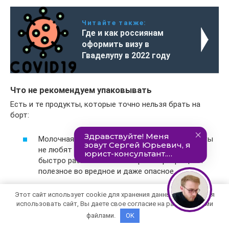
Читайте также:
Где и как россиянам
оформить визу в
Гваделупу в 2022 году
Что не рекомендуем упаковывать
Есть и те продукты, которые точно нельзя брать на
борт:
Молочная пища. Свежее молоко, кефир, йогурты
не любят находиться вне холодильника. В них
быстро развиваются бактерии и превращают
полезное во вредное и даже опасное.
Пирожные, торты, сладости с кремом. Причина
Этот сайт использует cookie для хранения данных. Продолжая
та же – без холодильника быстро превращаются
использовать сайт, Вы даете свое согласие на работу с этими
в несъедобное месиво, ведь даже за путь до
файлами.
OK
вокзала сминаются, даже в контейнере.