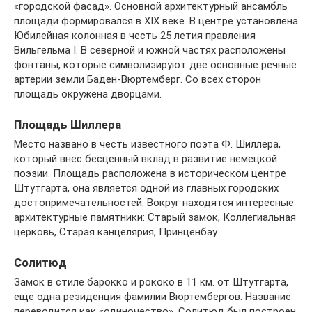
«городской фасад». Основной архитектурный ансамбль
площади формировался в XIX веке. В центре установлена
Юбилейная колонная в честь 25 летия правления
Вильгельма I. В северной и южной частях расположены
фонтаны, которые символизируют две основные речные
артерии земли Баден-Вюртемберг. Со всех сторон
площадь окружена дворцами.
Площадь Шиллера
Место названо в честь известного поэта Ф. Шиллера,
который внес бесценный вклад в развитие немецкой
поэзии. Площадь расположена в историческом центре
Штутгарта, она является одной из главных городских
достопримечательностей. Вокруг находятся интересные
архитектурные памятники: Старый замок, Коллегиальная
церковь, Старая канцелярия, Принценбау.
Солитюд
Замок в стиле барокко и рококо в 11 км. от Штутгарта,
еще одна резиденция фамилии Вюртембергов. Название
переводится как «одиночество». Солитюд был построен