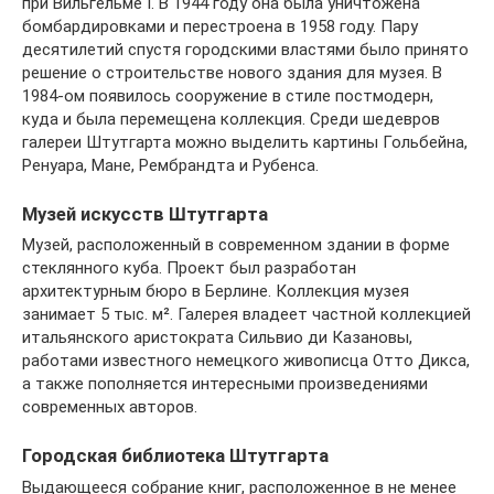
при Вильгельме I. В 1944 году она была уничтожена
бомбардировками и перестроена в 1958 году. Пару
десятилетий спустя городскими властями было принято
решение о строительстве нового здания для музея. В
1984-ом появилось сооружение в стиле постмодерн,
куда и была перемещена коллекция. Среди шедевров
галереи Штутгарта можно выделить картины Гольбейна,
Ренуара, Мане, Рембрандта и Рубенса.
Музей искусств Штутгарта
Музей, расположенный в современном здании в форме
стеклянного куба. Проект был разработан
архитектурным бюро в Берлине. Коллекция музея
занимает 5 тыс. м². Галерея владеет частной коллекцией
итальянского аристократа Сильвио ди Казановы,
работами известного немецкого живописца Отто Дикса,
а также пополняется интересными произведениями
современных авторов.
Городская библиотека Штутгарта
Выдающееся собрание книг, расположенное в не менее