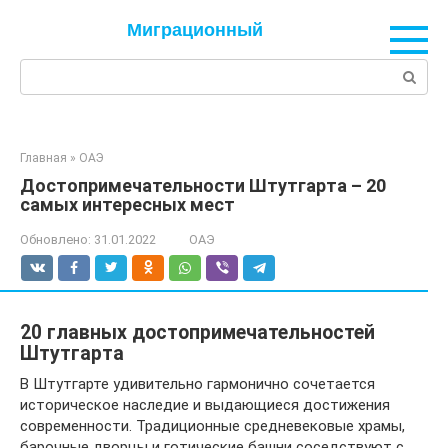
Перейти
Миграционный
к
контенту
Поиск:
Главная
»
ОАЭ
Достопримечательности Штутгарта – 20
самых интересных мест
Обновлено:
31.01.2022
ОАЭ
20 главных достопримечательностей
Штутгарта
В Штутгарте удивительно гармонично сочетается
историческое наследие и выдающиеся достижения
современности. Традиционные средневековые храмы,
барочные дворцы и готические башни соседствуют с