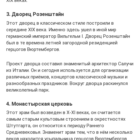
XIX веках.
3. Дворец Розенштайн
Этот дворец в классическом стиле построили в
середине XIX века. Именно здесь ушел в иной мир
германский император Вильгельм I. Дворец Розенштайн
был в те времена летней загородной резиденцией
герцогов Вюртембергов.
Проект дворца составил знаменитый архитектор Салучи
из Италии. Он и сегодня используется для организации
различных приёмов, концертов классической музыки и
разнообразных праздников. Вокруг дворца раскинулся
великолепный парк.
4. Монастырская церковь
Этот храм был возведен в X-XI веках, он считается
самым старым культовым строением в окрестностях
Штутгарта, он относится к периоду Раннего
Средневековья. Знаменит храм тем, что в нём несколько
веков находится усыпальница герцогов Вюртембергов.