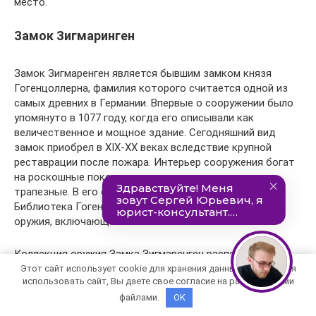
место.
Замок Зигмаринген
Замок Зигмаренген является бывшим замком князя
Гогенцоллерна, фамилия которого считается одной из
самых древних в Германии. Впервые о сооружении было
упомянуто в 1077 году, когда его описывали как
величественное и мощное здание. Сегодняшний вид
замок приобрел в XIX-XX веках вследствие крупной
реставрации после пожара. Интерьер сооружения богат
на роскошные покои, уютные залы и просторные
трапезные. В его стенах находится Княжеский музей,
Библиотека Гогенцоллернов и уникальная Коллекция
оружия, включающая около 3 тысяч экспонатов.
Коллекция оружия Замка Зигмаренген располагает
уникальными экспонатами, некоторые из них
Этот сайт использует cookie для хранения данных. Продолжая
использовать сайт, Вы даете свое согласие на работу с этими
датируются эпохой средневековья. Она была создана
князем Карлом Антоном и считается одной из самых
файлами.
OK
больших оружейных выставок в Европе. Помимо самого