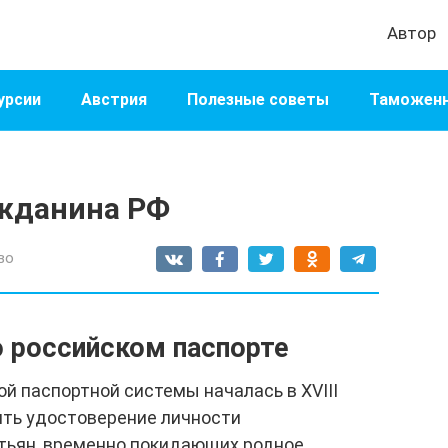
Автор
урсии
Австрия
Полезные советы
Таможенн
ажданина РФ
во
о российском паспорте
й паспортной системы началась в XVIII
ить удостоверение личности
стьян, временно покидающих родное