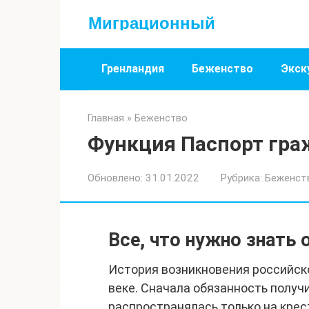
Перейти
Миграционный
к
контенту
Гренландия
Беженство
Экск
Главная
»
Беженство
Функция Паспорт гр
Обновлено:
31.01.2022
Рубрика:
Беженст
Все, что нужно знать 
История возникновения российско
веке. Сначала обязанность получ
распространялась только на кре