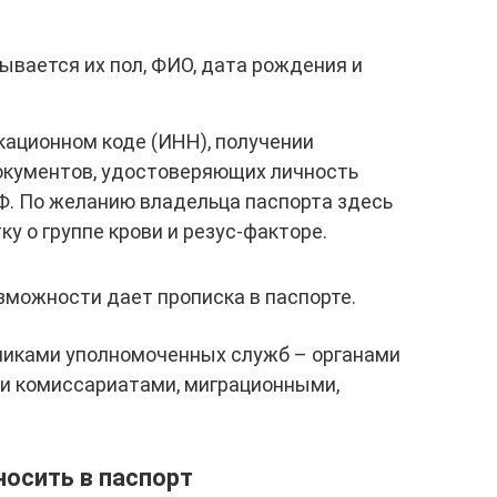
азывается их пол, ФИО, дата рождения и
икационном коде (ИНН), получении
документов, удостоверяющих личность
Ф. По желанию владельца паспорта здесь
у о группе крови и резус-факторе.
озможности дает прописка в паспорте.
никами уполномоченных служб – органами
ми комиссариатами, миграционными,
осить в паспорт