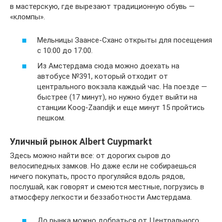
в мастерскую, где вырезают традиционную обувь —
«кломпы».
Мельницы Заансе-Сханс открыты для посещения
с 10:00 до 17:00.
Из Амстердама сюда можно доехать на
автобусе №391, который отходит от
центрального вокзала каждый час. На поезде —
быстрее (17 минут), но нужно будет выйти на
станции Koog-Zaandijk и еще минут 15 пройтись
пешком.
Уличный рынок Albert Cuypmarkt
Здесь можно найти все: от дорогих сыров до
велосипедных замков. Но даже если не собираешься
ничего покупать, просто прогуляйся вдоль рядов,
послушай, как говорят и смеются местные, погрузись в
атмосферу легкости и беззаботности Амстердама.
До рынка можно добраться от Центрального