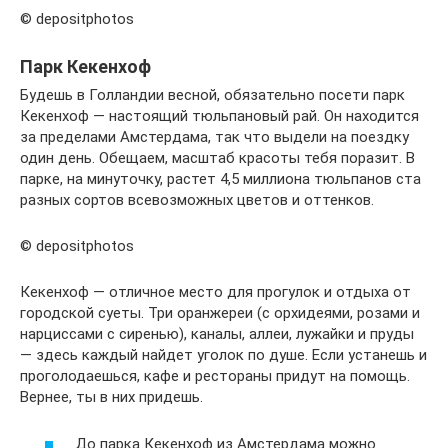
© depositphotos
Парк Кекенхоф
Будешь в Голландии весной, обязательно посети парк
Кекенхоф — настоящий тюльпановый рай. Он находится
за пределами Амстердама, так что выдели на поездку
один день. Обещаем, масштаб красоты тебя поразит. В
парке, на минуточку, растет 4,5 миллиона тюльпанов ста
разных сортов всевозможных цветов и оттенков.
© depositphotos
Кекенхоф — отличное место для прогулок и отдыха от
городской суеты. Три оранжереи (с орхидеями, розами и
нарциссами с сиренью), каналы, аллеи, лужайки и пруды
— здесь каждый найдет уголок по душе. Если устанешь и
проголодаешься, кафе и рестораны придут на помощь.
Вернее, ты в них придешь.
До парка Кекенхоф из Амстердама можно