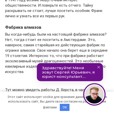
в 1947 году, возник нешуточный интерес
общественности. И поверьте есть отчего. Тайну
раскрывать не стоит, лучше посетить особняк Франк
лично и узнать все из первых рук.
Фабрика алмазов
Вы когда-нибудь были на настоящей фабрике алмазов?
Нет, тогда стоит ее посетить в Амстердаме. Это,
наверное, самая старейшая из действующих фабрик по
огранке алмазов. Свое начало она берет еще в середине
19 столетия. Интересно то, что при фабрике работает
эксклюзивный музей драгоценностей. Это необычные
ювелирные изделия, а настоящие шедевры ювелирного
искусства.
Тут можно увидеть работы Д. Херста, в частности его
алмазные черепа. Самую дорогую в мире теннисную
Этот сайт использует cookie для хранения данных. Продолжая
ракетку, сделанную из чистого высокопробного золота,
использовать сайт, Вы даете свое согласие на работу с этими
стоимость которой составляет не менее 1 млн.
файлами.
OK
американских долларов. Здесь же хранится и корона