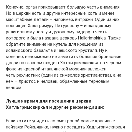
Конечно, орган приковывает большую часть внимания.
Но в церкви есть и другие интересные, хоть и менее
масштабные детали – например, витражи. Один из них
посвящен Халлгримуру Петурссону – исландскому
религиозному поэту и духовному лидеру, в честь
которого и была названа церковь Hallgrímskirkja. Также
обратите внимание на купель для крещения из
исландского базальта и чешского хрусталя. Ну и,
конечно, невозможно не заметить большие бронзовые
двери на главном входе в Хатльгримскиркья: на черном
фоне из красной итальянской мозаики выложен
четырехлистник (один из символов христианства), а на
нем – Христос и человек, обрамленные терновым
венцом.
Лучшее время для посещения церкви
Хатльгримскиркья и другие рекомендации:
Если хотите увидеть со смотровой самые красивые
пейзажи Рейкьявика, нужно посещать Хадльгримскиркья