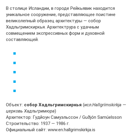
В столице Исландии, в городе Рейкьявик находится
уникальное сооружение, представляющее поистине
великолепный образец архитектуры — собор
Хадльгримскиркья. Архитектрура с удачным
совмещением экспрессивных форм и духовной
составляющей.
Объект:
собор Хадльгримскиркья
(исл.
Hallgrímskirkja
—
церковь Хадльгримюра
)
Архитектор: Гудйоун Самуэльссон / Guðjón Samúelsson
Строительство: 1937 — 1986 г.
Официальный сайт: www.en.hallgrimskirkja.is