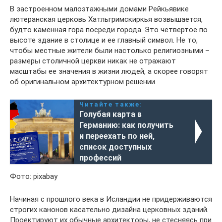
В застроенном малоэтажными домами Рейкьявике
лютеранская церковь Хатльгримскиркья возвышается,
будто каменная гора посреди города. Это четвертое по
высоте здание в столице и ее главный символ. Не то,
чтобы местные жители были настолько религиозными –
размеры столичной церкви никак не отражают
масштабы ее значения в жизни людей, а скорее говорят
об оригинальном архитектурном решении.
Читайте также:
Голубая карта в
Германию: как получить
и переехать по ней,
список доступных
профессий
Фото: pixabay
Начиная с прошлого века в Исландии не придерживаются
строгих канонов касательно дизайна церковных зданий.
Проектируют их обычные архитекторы, не стесняясь при