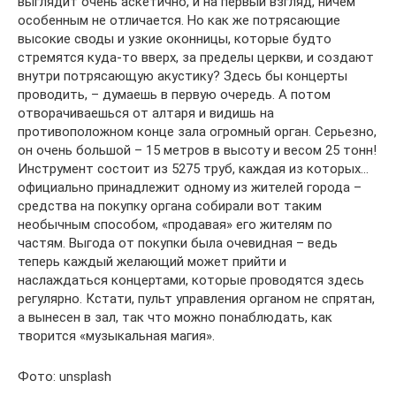
выглядит очень аскетично, и на первый взгляд, ничем
особенным не отличается. Но как же потрясающие
высокие своды и узкие оконницы, которые будто
стремятся куда-то вверх, за пределы церкви, и создают
внутри потрясающую акустику? Здесь бы концерты
проводить, – думаешь в первую очередь. А потом
отворачиваешься от алтаря и видишь на
противоположном конце зала огромный орган. Серьезно,
он очень большой – 15 метров в высоту и весом 25 тонн!
Инструмент состоит из 5275 труб, каждая из которых…
официально принадлежит одному из жителей города –
средства на покупку органа собирали вот таким
необычным способом, «продавая» его жителям по
частям. Выгода от покупки была очевидная – ведь
теперь каждый желающий может прийти и
наслаждаться концертами, которые проводятся здесь
регулярно. Кстати, пульт управления органом не спрятан,
а вынесен в зал, так что можно понаблюдать, как
творится «музыкальная магия».
Фото: unsplash