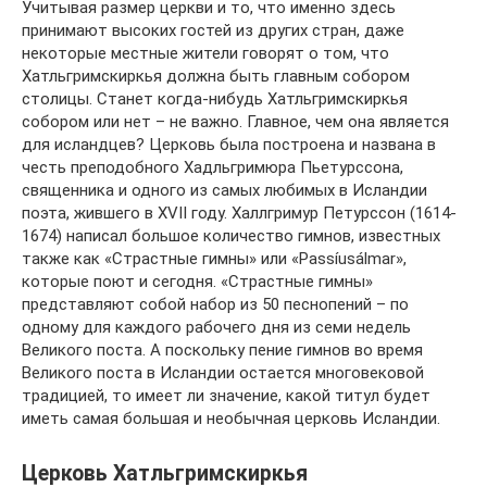
Учитывая размер церкви и то, что именно здесь
принимают высоких гостей из других стран, даже
некоторые местные жители говорят о том, что
Хатльгримскиркья должна быть главным собором
столицы. Станет когда-нибудь Хатльгримскиркья
собором или нет – не важно. Главное, чем она является
для исландцев? Церковь была построена и названа в
честь преподобного Хадльгримюра Пьетурссона,
священника и одного из самых любимых в Исландии
поэта, жившего в XVII году. Халлгримур Петурссон (1614-
1674) написал большое количество гимнов, известных
также как «Страстные гимны» или «Passíusálmar»,
которые поют и сегодня. «Страстные гимны»
представляют собой набор из 50 песнопений – по
одному для каждого рабочего дня из семи недель
Великого поста. А поскольку пение гимнов во время
Великого поста в Исландии остается многовековой
традицией, то имеет ли значение, какой титул будет
иметь самая большая и необычная церковь Исландии.
Церковь Хатльгримскиркья