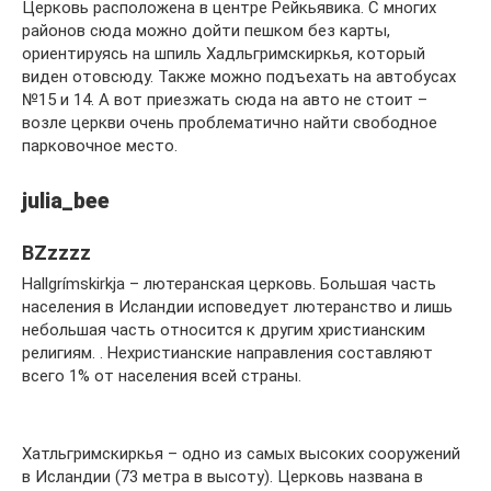
Церковь расположена в центре Рейкьявика. С многих
районов сюда можно дойти пешком без карты,
ориентируясь на шпиль Хадльгримскиркья, который
виден отовсюду. Также можно подъехать на автобусах
№15 и 14. А вот приезжать сюда на авто не стоит –
возле церкви очень проблематично найти свободное
парковочное место.
julia_bee
BZzzzz
Hallgrímskirkja – лютеранская церковь. Большая часть
населения в Исландии исповедует лютеранство и лишь
небольшая часть относится к другим христианским
религиям. . Нехристианские направления составляют
всего 1% от населения всей страны.
Хатльгримскиркья – одно из самых высоких сооружений
в Исландии (73 метра в высоту). Церковь названа в