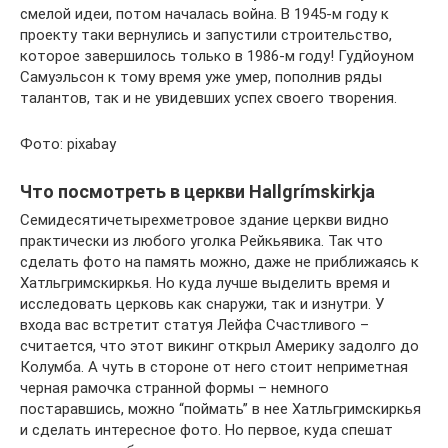
смелой идеи, потом началась война. В 1945-м году к
проекту таки вернулись и запустили строительство,
которое завершилось только в 1986-м году! Гудйоуном
Самуэльсон к тому время уже умер, пополнив ряды
талантов, так и не увидевших успех своего творения.
Фото: pixabay
Что посмотреть в церкви Hallgrímskirkja
Семидесятичетырехметровое здание церкви видно
практически из любого уголка Рейкьявика. Так что
сделать фото на память можно, даже не приближаясь к
Хатльгримскиркья. Но куда лучше выделить время и
исследовать церковь как снаружи, так и изнутри. У
входа вас встретит статуя Лейфа Счастливого –
считается, что этот викинг открыл Америку задолго до
Колумба. А чуть в стороне от него стоит неприметная
черная рамочка странной формы – немного
постаравшись, можно “поймать” в нее Хатльгримскиркья
и сделать интересное фото. Но первое, куда спешат