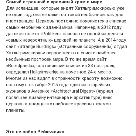
Самый странный и красивый храм в мире
Для исландцев, которые видят Хатльгримскиркью уже
не один год, она не кажется такой необычной, как для
иностранцев. Церковь постоянно появляется в списках
самых необычных зданий мира. Например, в 2012 году
датская газета «Politiken» назвала ее одной из десяти
«самых невероятных» церквей на планете. А в 2014 году
сайт «Strange Buildings» («Странные сооружения») отдал
Хатльгримскиркьи первое место в списке наиболее
необычных построек мира. В то же время сайт
«Boredpanda», составивший список из 33 построек,
определил Hallgrímskirkja на почетное 24-е место.
Многие из нас видят в странности красоту, возможно,
поэтому в октябре 2015 года один из старейших
журналов в Америке «Architectural Digest» (журнал
посвящен дизайну интерьера и архитектуре) внес
церковь в двадцатку наиболее красивых храмов
планеты.
Это не собор Рейкьявика