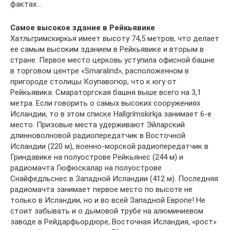
фактах…
Самое высокое здание в Рейкьявике
Хатльгримскиркья имеет высоту 74,5 метров, что делает
ее самым высоким зданием в Рейкьявике и вторым в
стране. Первое место церковь уступила офисной башне
в торговом центре «Smaralind», расположенном в
пригороде столицы Коупавогюр, что к югу от
Рейкьявика. Смараторгская башня выше всего на 3,1
метра. Если говорить о самых высоких сооружениях
Исландии, то в этом списке Hallgrímskirkja занимает 6-е
место. Призовые места удерживают Эйларский
длинноволновой радиопередатчик в Восточной
Исландии (220 м), военно-морской радиопередатчик в
Гриндавике на полуострове Рейкьянес (244 м) и
радиомачта Гюфюскалар на полуострове
Снайфедльснес в Западной Исландии (412 м). Последняя
радиомачта занимает первое место по высоте не
только в Исландии, но и во всей Западной Европе! Не
стоит забывать и о дымовой трубе на алюминиевом
заводе в Рейдарфьордюре, Восточная Исландия, «рост»