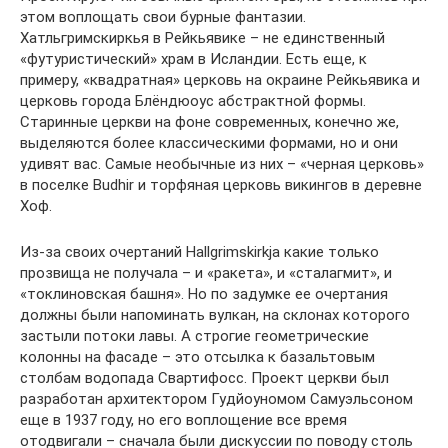
этом воплощать свои бурные фантазии.
Хатльгримскиркья в Рейкьявике – не единственный
«футуристический» храм в Исландии. Есть еще, к
примеру, «квадратная» церковь на окраине Рейкьявика и
церковь города Блёндюоус абстрактной формы.
Старинные церкви на фоне современных, конечно же,
выделяются более классическими формами, но и они
удивят вас. Самые необычные из них – «черная церковь»
в поселке Budhir и торфяная церковь викингов в деревне
Хоф.
Из-за своих очертаний Hallgrimskirkja какие только
прозвища не получала – и «ракета», и «сталагмит», и
«токлиновская башня». Но по задумке ее очертания
должны были напоминать вулкан, на склонах которого
застыли потоки лавы. А строгие геометрические
колонны на фасаде – это отсылка к базальтовым
столбам водопада Свартифосс. Проект церкви был
разработан архитектором Гудйоуномом Самуэльсоном
еще в 1937 году, но его воплощение все время
отодвигали – сначала были дискуссии по поводу столь