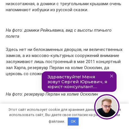
низкоэтажная, а домики с треугольными крышами очень
напоминают избушки из русской сказки.
На фото: домики Рейкьявика, вид с высоты птичьего
полета
Здесь нет ни белокаменных дворцов, ни величественных
замков, а из массово-культурных сооружений внимание
заслуживают лишь построенный в мае 2011 концертный
зал Харпа, резервуар Перлан на холме Оскюлин, да
церковь со сложным названием Хатльгримскиркья.
На фото: резервуар Перлан на холме Оскюлин
Этот сайт использует cookie для хранения данных. Продолжая
На фото: концертный зал Харпа
использовать сайт, Вы даете свое согласие на работу с этими
файлами.
OK
Справедливости ради стоит сказать, что в Рейкьявике