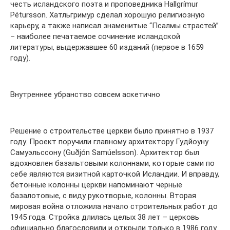
честь исландского поэта и проповедника Hallgrímur
Pétursson. Хатльгримур сделал хорошую религиозную
карьеру, а также написал знаменитые “Псалмы страстей”
– наиболее печатаемое сочинение исландской
литературы, выдержавшее 60 изданий (первое в 1659
году).
Внутреннее убранство совсем аскетично
Решение о строительстве церкви было принятно в 1937
году. Проект поручили главному архитектору Гудйоуну
Самуэльссону (Guðjón Samúelsson). Архитектор был
вдохновлен базальтовыми колоннами, которые сами по
себе являются визитной карточкой Исландии. И вправду,
бетонные колонны церкви напоминают черные
базалотовые, с виду рукотворые, колонны. Вторая
мировая война отложила начало строительных работ до
1945 года. Стройка длилась целых 38 лет – церковь
официально благословили и открыли только в 1986 году.