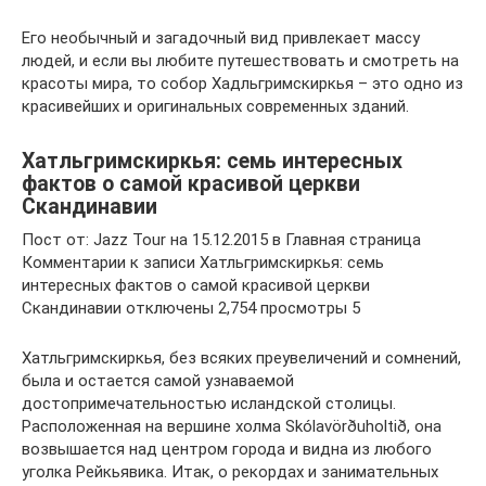
Его необычный и загадочный вид привлекает массу
людей, и если вы любите путешествовать и смотреть на
красоты мира, то собор Хадльгримскиркья – это одно из
красивейших и оригинальных современных зданий.
Хатльгримскиркья: семь интересных
фактов о самой красивой церкви
Скандинавии
Пост от: Jazz Tour на 15.12.2015 в Главная страница
Комментарии к записи Хатльгримскиркья: семь
интересных фактов о самой красивой церкви
Скандинавии отключены 2,754 просмотры 5
Хатльгримскиркья, без всяких преувеличений и сомнений,
была и остается самой узнаваемой
достопримечательностью исландской столицы.
Расположенная на вершине холма Skólavörðuholtið, она
возвышается над центром города и видна из любого
уголка Рейкьявика. Итак, о рекордах и занимательных