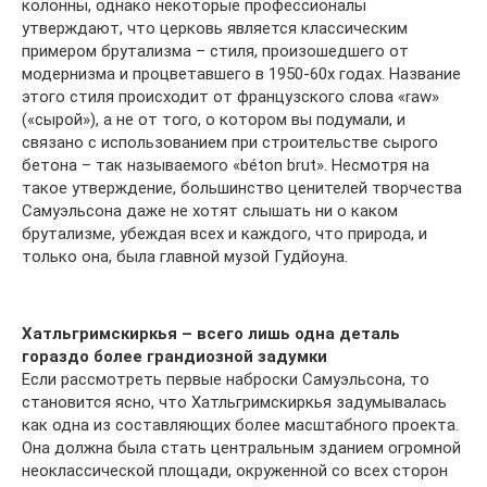
колонны, однако некоторые профессионалы
утверждают, что церковь является классическим
примером брутализма – стиля, произошедшего от
модернизма и процветавшего в 1950-60х годах. Название
этого стиля происходит от французского слова «raw»
(«сырой»), а не от того, о котором вы подумали, и
связано с использованием при строительстве сырого
бетона – так называемого «béton brut». Несмотря на
такое утверждение, большинство ценителей творчества
Самуэльсона даже не хотят слышать ни о каком
брутализме, убеждая всех и каждого, что природа, и
только она, была главной музой Гудйоуна.
Хатльгримскиркья – всего лишь одна деталь
гораздо более грандиозной задумки
Если рассмотреть первые наброски Самуэльсона, то
становится ясно, что Хатльгримскиркья задумывалась
как одна из составляющих более масштабного проекта.
Она должна была стать центральным зданием огромной
неоклассической площади, окруженной со всех сторон