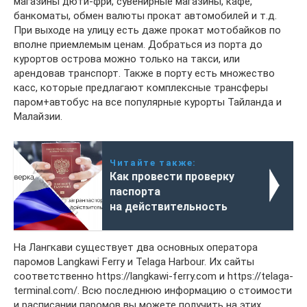
магазины дюти-фри, сувенирные магазины, кафе,
банкоматы, обмен валюты прокат автомобилей и т.д.
При выходе на улицу есть даже прокат мотобайков по
вполне приемлемым ценам. Добраться из порта до
курортов острова можно только на такси, или
арендовав транспорт. Также в порту есть множество
касс, которые предлагают комплексные трансферы
паром+автобус на все популярные курорты Тайланда и
Малайзии.
Читайте также:
Как провести проверку
паспорта
на действительность
На Лангкави существует два основных оператора
паромов Langkawi Ferry и Telaga Harbour. Их сайты
соответственно https://langkawi-ferry.com и https://telaga-
terminal.com/. Всю последнюю информацию о стоимости
и расписании паромов вы можете получить на этих