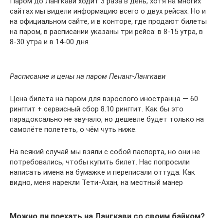
Паром до Лангкави ходит 3 раза в день, хотя на многих
сайтах мы видели информацию всего о двух рейсах. Но и
на официальном сайте, и в конторе, где продают билеты
на паром, в расписании указаны три рейса: в 8-15 утра, в
8-30 утра и в 14-00 дня.
Расписание и цены на паром Пенанг-Лангкави
Цена билета на паром для взрослого иностранца — 60
ринггит + сервисный сбор 8.10 ринггит. Как бы это
парадоксально не звучало, но дешевле будет только на
самолёте полететь, о чём чуть ниже.
На всякий случай мы взяли с собой паспорта, но они не
потребовались, чтобы купить билет. Нас попросили
написать имена на бумажке и переписали оттуда. Как
видно, меня нарекли Тети-Ахан, на местный манер
Можно ли поехать на Лангкави со своим байком?