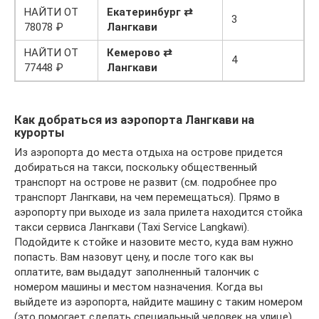
НАЙТИ ОТ
Екатеринбург ⇄
3
78078 ₽
Лангкави
НАЙТИ ОТ
Кемерово ⇄
4
77448 ₽
Лангкави
Как добраться из аэропорта Лангкави на
курорты
Из аэропорта до места отдыха на острове придется
добираться на такси, поскольку общественный
транспорт на острове не развит (см. подробнее про
транспорт Лангкави, на чем перемещаться). Прямо в
аэропорту при выходе из зала прилета находится стойка
такси сервиса Лангкави (Taxi Service Langkawi).
Подойдите к стойке и назовите место, куда вам нужно
попасть. Вам назовут цену, и после того как вы
оплатите, вам выдадут заполненный талончик с
номером машины и местом назначения. Когда вы
выйдете из аэропорта, найдите машину с таким номером
(это помогает сделать специальный человек на улице),