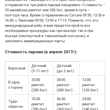
отправляется три рейса парома ежедневно. Стоимость –
35 малайских ринггит или 350 бат, время в пути –
полтора часа. Время отправления из Сатуна 09:30, 13:30 и
16:00, с Лангкави 09:00, 13:00 и 17:15. Помните, что это
международный рейс, и вам придется пройти все
необходимые процедуры как при выезде так и при
въезде (паспортный и таможенный контроль), и
заполнить иммиграционные карты.
Стоимость парома (в апреле 2017г):
Детский
Детский
Взрослый
(3-11 лет)
(до 2 лет)
35.00
28.00
12.00
В одну
ринггит
ринггит
ринггит
сторону
(350 бат)
(280 бат)
(120 бат)
70.00
56.00
24.00
Туда-
ринггит
ринггит
ринггит
обратно
(700 бат)
(560 бат)
(240 бат)