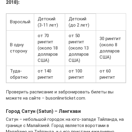
2018):
Детский
Детский
Взрослый
(3-11 лет)
(до 2 лет)
от 70
от 50
30 ринггит
ринггит
ринггит
В одну
(около 8
(около 18
(около 13
сторону
долларов
долларов
долларов
США)
США)
США)
Туда-
от 140
от 100
от 60
обратно
ринггит
ринггит
ринггит
Проверить расписание и забронировать билеты вы
можете на сайте – busonlineticket.com.
Город Сатун (Satun) – Лангкави
Сатун – небольшой городок на юго-западе Тайланда, на
границе с Малайзией. Город является воротами в
Малайзию из Тайланда, и с его пристани ежедневно