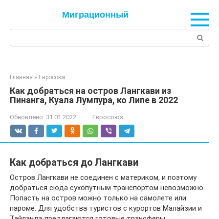
Перейти
Миграционный
к
контенту
Поиск:
Главная
»
Евросоюз
Как добраться на остров Лангкави из
Пинанга, Куала Лумпура, ко Липе в 2022
Обновлено:
31.01.2022
Евросоюз
Как добраться до Лангкави
Остров Лангкави не соединен с материком, и поэтому
добраться сюда сухопутным транспортом невозможно.
Попасть на остров можно только на самолете или
пароме. Для удобства туристов с курортов Малайзии и
Тайланда предлагаются готовые трансферы,