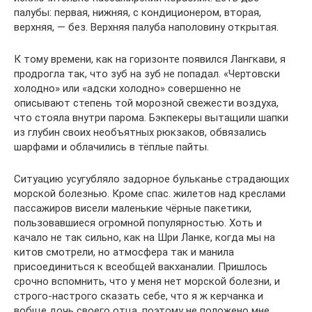
палубы: первая, нижняя, с кондиционером, вторая,
верхняя, — без. Верхняя палуба наполовину открытая.
К тому времени, как на горизонте появился Лангкави, я
продрогла так, что зуб на зуб не попадал. «Чертовски
холодно» или «адски холодно» совершенно не
описывают степень той морозной свежести воздуха,
что стояла внутри парома. Бэкпекеры вытащили шапки
из глубин своих необъятных рюкзаков, обвязались
шарфами и облачились в тёплые пайты.
Ситуацию усугубляло задорное бульканье страдающих
морской болезнью. Кроме спас. жилетов над креслами
пассажиров висели маленькие чёрные пакетики,
пользовавшиеся огромной популярностью. Хоть и
качало не так сильно, как на Шри Ланке, когда мы на
китов смотрели, но атмосфера так и манила
присоединиться к всеобщей вакханалии. Пришлось
срочно вспомнить, что у меня нет морской болезни, и
строго-настрого сказать себе, что я ж керчанка и
вобще дочь своего отца, поэтому не положено мне