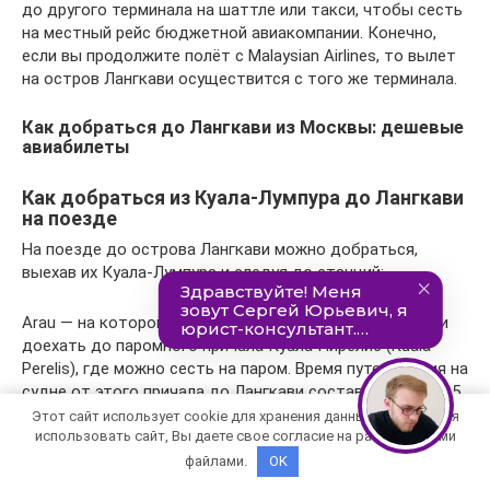
до другого терминала на шаттле или такси, чтобы сесть
на местный рейс бюджетной авиакомпании. Конечно,
если вы продолжите полёт с Malaysian Airlines, то вылет
на остров Лангкави осуществится с того же терминала.
Как добраться до Лангкави из Москвы: дешевые
авиабилеты
Как добраться из Куала-Лумпура до Лангкави
на поезде
На поезде до острова Лангкави можно добраться,
выехав их Куала-Лумпура и следуя до станций:
Arau — на которой нужно сесть на автобус или такси и
доехать до паромного причала Куала Пирелис (Kuala
Perelis), где можно сесть на паром. Время путешествия на
судне от этого причала до Лангкави составит 1 час и 15
минут.
Этот сайт использует cookie для хранения данных. Продолжая
использовать сайт, Вы даете свое согласие на работу с этими
файлами.
OK
Alor Setar – от этой станции также можно добраться на
общественном транспорте до причала под названием