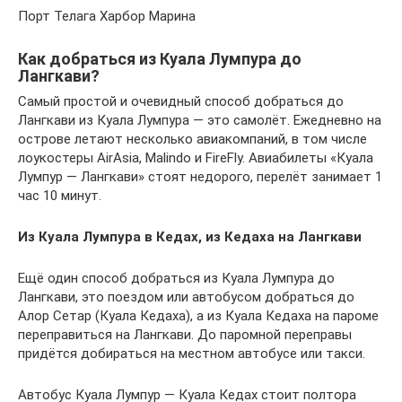
Порт Телага Харбор Марина
Как добраться из Куала Лумпура до
Лангкави?
Самый простой и очевидный способ добраться до
Лангкави из Куала Лумпура — это самолёт. Ежедневно на
острове летают несколько авиакомпаний, в том числе
лоукостеры AirAsia, Malindo и FireFly. Авиабилеты «Куала
Лумпур — Лангкави» стоят недорого, перелёт занимает 1
час 10 минут.
Из Куала Лумпура в Кедах, из Кедаха на Лангкави
Ещё один способ добраться из Куала Лумпура до
Лангкави, это поездом или автобусом добраться до
Алор Сетар (Куала Кедаха), а из Куала Кедаха на пароме
переправиться на Лангкави. До паромной переправы
придётся добираться на местном автобусе или такси.
Автобус Куала Лумпур — Куала Кедах стоит полтора