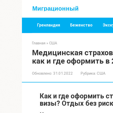
Перейти
Миграционный
к
контенту
Гренландия
Беженство
Экск
Главная
»
США
Медицинская страхов
как и где оформить в 
Обновлено:
31.01.2022
Рубрика:
США
Как и где оформить с
визы? Отдых без рис