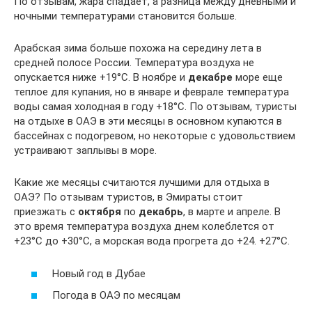
По отзывам, жара спадает, а разница между дневными и
ночными температурами становится больше.
Арабская зима больше похожа на середину лета в
средней полосе России. Температура воздуха не
опускается ниже +19°С. В ноябре и
декабре
море еще
теплое для купания, но в январе и феврале температура
воды самая холодная в году +18°С. По отзывам, туристы
на отдыхе в ОАЭ в эти месяцы в основном купаются в
бассейнах с подогревом, но некоторые с удовольствием
устраивают заплывы в море.
Какие же месяцы считаются лучшими для отдыха в
ОАЭ? По отзывам туристов, в Эмираты стоит
приезжать с
октября
по
декабрь
, в марте и апреле. В
это время температура воздуха днем колеблется от
+23°С до +30°С, а морская вода прогрета до +24. +27°С.
Новый год в Дубае
Погода в ОАЭ по месяцам