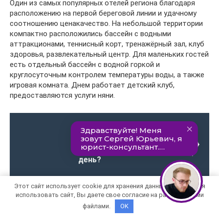
Один из самых популярных отелей региона благодаря
расположению на первой береговой линии и удачному
соотношению ценакачество. На небольшой территории
компактно расположились бассейн с водными
аттракционами, теннисный корт, тренажёрный зал, клуб
здоровья, развлекательный центр. Для маленьких гостей
есть отдельный бассейн с водной горкой и
круглосуточным контролем температуры воды, а также
игровая комната. Днем работает детский клуб,
предоставляются услуги няни.
Читайте также:
Реально ли получить
шенгенскую визу за 1
день?
Этот сайт использует cookie для хранения данных. Продолжая
использовать сайт, Вы даете свое согласие на работу с этими
В отеле два ресторана – один из которых работает по
файлами.
OK
системе «шведский стол» и кафе с уникальным