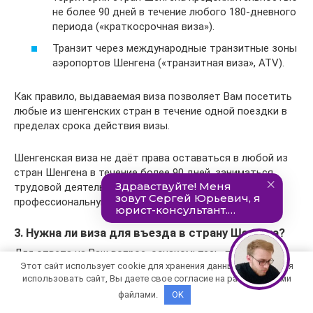
не более 90 дней в течение любого 180-дневного
периода («краткосрочная виза»).
Транзит через международные транзитные зоны
аэропортов Шенгена («транзитная виза», ATV).
Как правило, выдаваемая виза позволяет Вам посетить
любые из шенгенских стран в течение одной поездки в
пределах срока действия визы.
Шенгенская виза не даёт права оставаться в любой из
стран Шенгена в течение более 90 дней, заниматься
трудовой деятельностью, вести торговлю или
профессиональную деятельность.
3. Нужна ли виза для въезда в страну Шенгена?
Для ответа на Ваш вопрос, ознакомьтесь, пожалуйста,
Этот сайт использует cookie для хранения данных. Продолжая
со следующим перечнем
использовать сайт, Вы даете свое согласие на работу с этими
файлами.
OK
Читайте также: