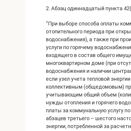
2. Абзац одиннадцатый пункта 42
“При выборе способа оплаты комм
отопительного периода при откры
водоснабжения), а также при пр
услуги по горячему водоснабжен
входящего в состав общего имущ
многоквартирном доме (при отсут
водоснабжения и наличии централ
если узел учета тепловой энерги
коллективным (общедомовым) при
учитывающим общий объем (колич
нужды отопления и горячего вод
платы за коммунальную услугу п
абзацев третьего – шестого наст
энергии, потребленной за расчет