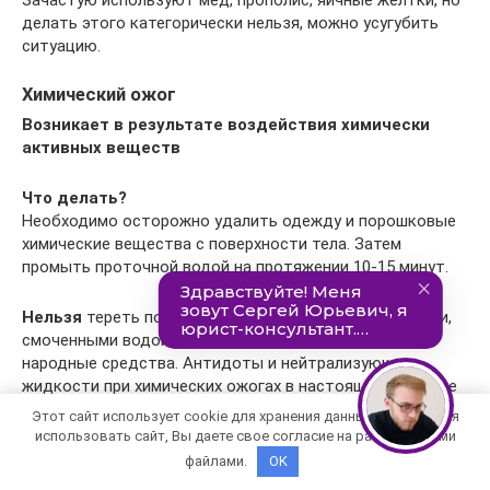
делать этого категорически нельзя, можно усугубить
ситуацию.
Химический ожог
Возникает в результате воздействия химически
активных веществ
Что делать?
Необходимо осторожно удалить одежду и порошковые
химические вещества с поверхности тела. Затем
промыть проточной водой на протяжении 10-15 минут.
Нельзя
тереть пораженный участок кожи салфетками,
смоченными водой. А также использовать мази и
народные средства. Антидоты и нейтрализующие
жидкости при химических ожогах в настоящее время не
применяют!
Этот сайт использует cookie для хранения данных. Продолжая
использовать сайт, Вы даете свое согласие на работу с этими
Электрический ожог
файлами.
OK
Возникает в точках входа и выхода заряда из тела;