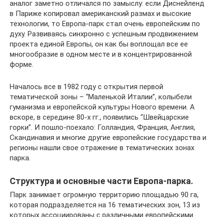
аналог заметно отличался по замыслу: если Диснейленд
в Париже копировал американский размах и высокие
технологии, то Европа-парк стал очень европейским по
духу. Развиваясь синхронно с успешным продвижением
проекта единой Европы, он как бы воплощал все ее
многообразие в одном месте и в концентрированной
форме.
Началось все в 1982 году с открытия первой
тематической зоны – “Маленькой Италии”, колыбели
гуманизма и европейской культуры Нового времени. А
вскоре, в середине 80-х гг., появились “Швейцарские
горки”. И пошло-поехало: Голландия, Франция, Англия,
Скандинавия и многие другие европейские государства и
регионы нашли свое отражение в тематических зонах
парка.
Структура и основные части Европа-парка.
Парк занимает огромную территорию площадью 90 га,
которая подразделяется на 16 тематических зон, 13 из
которых ассоциированы с различными европейскими