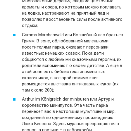
Многовековые деревья, сладкие цветочные
ароматы и озера, по которым можно поплавать
на лодке, настраивают на приятный лад и
позволяют восстановить силы после активного
отдыха;
Grimms Märchenwald или Волшебный лес братьев
Гримм. В зоне, облюбованной маленькими
посетителями парка, оживают персонажи
известных немецких сказок. Пока дети
общаются с любимыми сказочными героями, их
родители вспоминают о своем детстве. А еще в
этой зоне есть библиотека знаменитых
сказочников, в которой помимо книг
размещается выставка антикварных кукол (их
там около 200);
Arthur im Königreich der miniputen или Артур и
королевство минипутов. Эта часть парка
перенесет вас в настоящий мультяшный мир,
созданный по одноименному произведению
Люка Бессона. Здесь муравьи превращаются в
слонов, а прутики – в небоскребы.