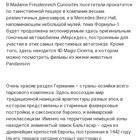
В Madame Freudenreich Curiosités посетители прокатятся
по таинственной пещере в компании весьма
реалистичных динозавров, а в Mercedes-Benz Hall,
напоминающем небольшой музей, тема Формулы-1
будет продолжена экспонируемым здесь оригинальным
гоночным автомобилем «Мерседес», построенным для
участия в этих самых престижных автогонках. Кроме
того, здесь находится 4D Magic Cinema, в котором
можно посмотреть фильмы из жизни животных
Pandavison.
Очень красив раздел Германии – страны-хозяйки всего
паркового комплекса. Здесь воссоздан мир
традиционной немецкой архитектуры разных эпох, в
котором представлены и старинные фахверковые
постройки, и саксонское барокко, и веймарский
неоклассицизм. Именно на территории немецкой зоны
находится знаменитый замок Бальтасар – одна из
древнейших крепостей Европы, построенная в 1442 году.
На его террасе сегодня открыт ресторан с