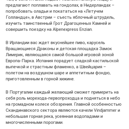
предлагают поплавать на гондолах, в Нидерландах –
попробовать оладьи и покататься на «Летучем
Голландце», в Австрии – съесть яблочный штрудель,
изучить таинственный Грот Драгоценных Камней и
совершить поездку на Alpenexpress Enzian.
В Ирландии вас ждет вкуснейшее пиво, карусель
Вращающиеся Драконы и детская площадка Замок
Лимерик, являющаяся самой большой игровой зоной
Европа-Парка. Испания порадует сладкой кастильской
выпечкой и страстным фламенко, а Швейцария –
полетом на воздушном шаре и аппетитным фондю,
приготовленным в горной хижине.
В Португалии каждый желающий сможет примерить на
себя роль морехода-первопроходца и подняться в небо
на громадном колесе обозрения. Главной особенностью
Скандинавского сектора являются качели Vindjammer и
небольшая горная река, усеянная водопадами и
многочисленными порогами.