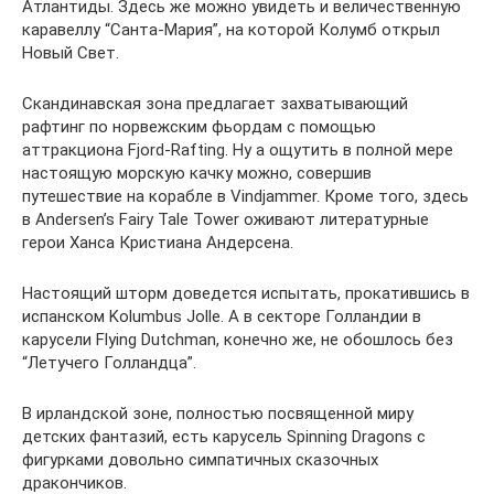
Атлантиды. Здесь же можно увидеть и величественную
каравеллу “Санта-Мария”, на которой Колумб открыл
Новый Свет.
Скандинавская зона предлагает захватывающий
рафтинг по норвежским фьордам с помощью
аттракциона Fjord-Rafting. Ну а ощутить в полной мере
настоящую морскую качку можно, совершив
путешествие на корабле в Vindjammer. Кроме того, здесь
в Andersen’s Fairy Tale Tower оживают литературные
герои Ханса Кристиана Андерсена.
Настоящий шторм доведется испытать, прокатившись в
испанском Kolumbus Jolle. А в секторе Голландии в
карусели Flying Dutchman, конечно же, не обошлось без
“Летучего Голландца”.
В ирландской зоне, полностью посвященной миру
детских фантазий, есть карусель Spinning Dragons с
фигурками довольно симпатичных сказочных
дракончиков.