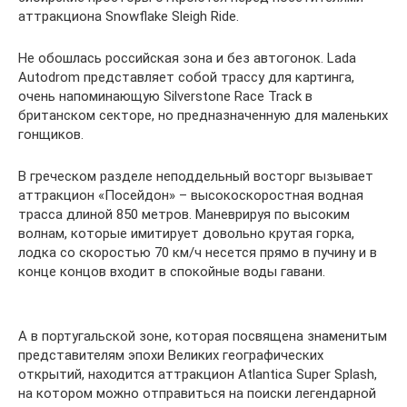
аттракциона Snowflake Sleigh Ride.
Не обошлась российская зона и без автогонок. Lada
Autodrom представляет собой трассу для картинга,
очень напоминающую Silverstone Race Track в
британском секторе, но предназначенную для маленьких
гонщиков.
В греческом разделе неподдельный восторг вызывает
аттракцион «Посейдон» – высокоскоростная водная
трасса длиной 850 метров. Маневрируя по высоким
волнам, которые имитирует довольно крутая горка,
лодка со скоростью 70 км/ч несется прямо в пучину и в
конце концов входит в спокойные воды гавани.
А в португальской зоне, которая посвящена знаменитым
представителям эпохи Великих географических
открытий, находится аттракцион Atlantica Super Splash,
на котором можно отправиться на поиски легендарной