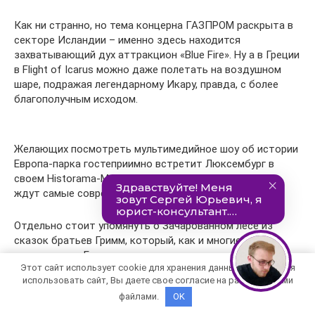
Как ни странно, но тема концерна ГАЗПРОМ раскрыта в
секторе Исландии – именно здесь находится
захватывающий дух аттракцион «Blue Fire». Ну а в Греции
в Flight of Icarus можно даже полетать на воздушном
шаре, подражая легендарному Икару, правда, с более
благополучным исходом.
Желающих посмотреть мультимедийное шоу об истории
Европа-парка гостеприимно встретит Люксембург в
своем Historama-Museum, в котором зрителей здесь
ждут самые современные спецэффекты.
Отдельно стоит упомянуть о Зачарованном лесе из
сказок братьев Гримм, который, как и многие
аттракционы Европа-парка, имеет познавательное и
Этот сайт использует cookie для хранения данных. Продолжая
культурное значение. А как может быть иначе, если
использовать сайт, Вы даете свое согласие на работу с этими
здесь и Синдерелла, и Рапунцель, и Гензель и Гретель, и
файлами.
OK
Лягушачий король? И, конечно, в таком месте никак не
обойтись без Спящей Красавицы, которая почивает в