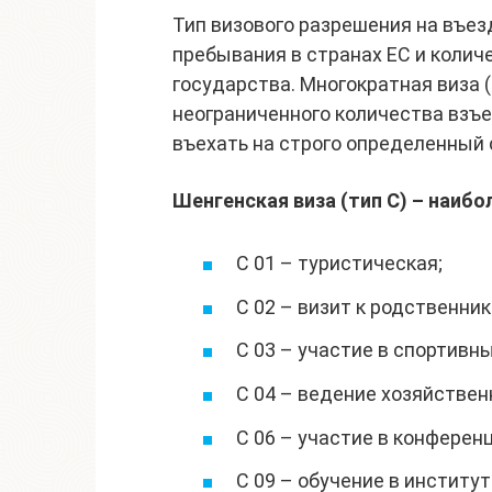
Тип визового разрешения на въез
пребывания в странах ЕС и колич
государства. Многократная виза 
неограниченного количества взъе
въехать на строго определенный с
Шенгенская виза (тип C) – наибо
C 01 – туристическая;
C 02 – визит к родственник
C 03 – участие в спортивн
C 04 – ведение хозяйствен
C 06 – участие в конференц
C 09 – обучение в институт