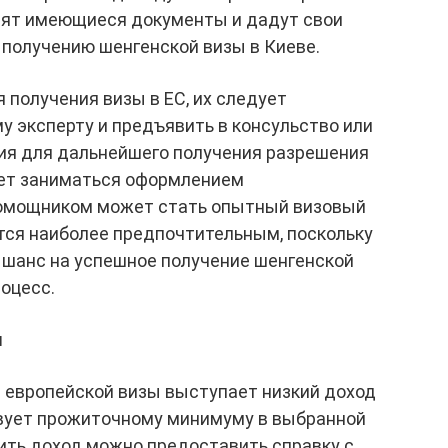
рят имеющиеся документы и дадут свои
 получению шенгенской визы в Киеве.
 получения визы в ЕС, их следует
 эксперту и предъявить в консульство или
ия для дальнейшего получения разрешения
ает заниматься оформлением
омощником может стать опытный визовый
тся наиболее предпочтительным, поскольку
 шанс на успешное получение шенгенской
роцесс.
ы
е европейской визы выступает низкий доход
твует прожиточному минимуму в выбранной
ить доход можно предоставить справку с