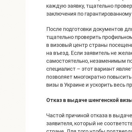
каждую заявку, тщательно прове
заключения по гарантированному
После подготовки документов для
тщательно проверить профильному
в визовый центр страны посещен
на въезд. Если заявитель не жел
самостоятельно, незаменимым п
специалист – этот вариант являе
позволяет многократно повысить
визы в Украине и ускорить весь п
Отказ в выдаче шенгенской виз
Частой причиной отказа в выдач
заявителя, который не соответс
стране. Для того чтобы подтверд