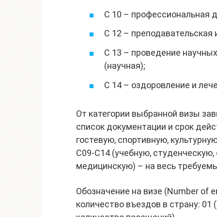
C 10 – профессиональная 
C 12 – преподавательская
C 13 – проведение научны
(научная);
C 14 – оздоровление и леч
От категории выбранной визы за
список документации и срок дейс
гостевую, спортивную, культурную
С09-С14 (учебную, студенческую,
медицинскую) – на весь требуемы
Обозначение на визе (Number of e
количество въездов в страну: 01 (