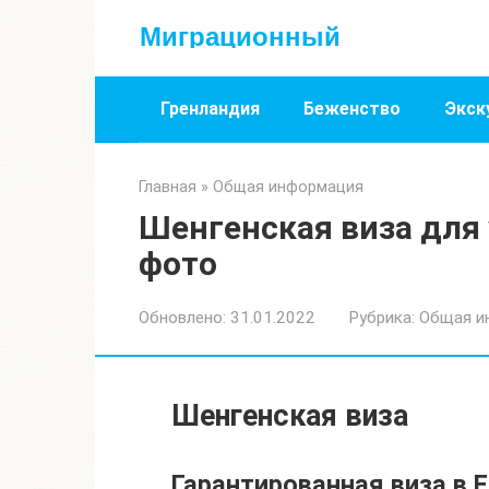
Перейти
Миграционный
к
контенту
Гренландия
Беженство
Экск
Главная
»
Общая информация
Шенгенская виза для 
фото
Обновлено:
31.01.2022
Рубрика:
Общая и
Шенгенская виза
Гарантированная виза в 