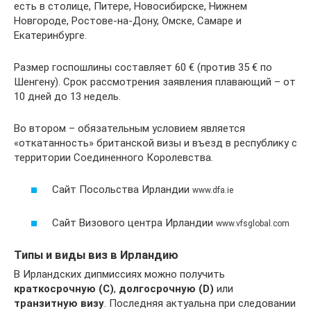
есть в столице, Питере, Новосибирске, Нижнем
Новгороде, Ростове-на-Дону, Омске, Самаре и
Екатеринбурге.
Размер госпошлины составляет 60 € (против 35 € по
Шенгену). Срок рассмотрения заявления плавающий – от
10 дней до 13 недель.
Во втором – обязательным условием является
«откатанность» британской визы и въезд в республику с
территории Соединенного Королевства.
Сайт Посольства Ирландии
www.dfa.ie
Сайт Визового центра Ирландии
www.vfsglobal.com
Типы и виды виз в Ирландию
В Ирландских дипмиссиях можно получить
краткосрочную (С)
,
долгосрочную (D)
или
транзитную визу
. Последняя актуальна при следовании