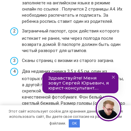
заполняете на английском языке в режиме
онлайн по ссылке . Получится 2 страницы А4. Их
необходимо распечатать и подписать. За
ребенка роспись ставит один из родителей.
Заграничный паспорт, срок действия которого
истекает не ранее, чем через полгода после
возврата домой. В паспорте должен быть один
чистый разворот для штампов.
Сканы страниц с визами из старого заграна.
Два недавних снимка 3,5 х 4,5 см, один из
которых приклейте в левом верхнем углу анкеты,
а другой прикрепите рядом канцелярской
скрепкой. Фото должно быть отпечатано на
качественной фотобумаге. Фон белый или
светлый бежевый. Размер головы (от макушки до
подбородка) – 3 см. Взгляд устремлен прямо в
Этот сайт использует cookie для хранения данных. Продолжая
объектив, рот закрыт, а уши и лоб открыты.
использовать сайт, Вы даете свое согласие на работу с этими
Разрешено фотографироваться в очках с
файлами.
OK
незатемненными простыми стеклами и тонкой