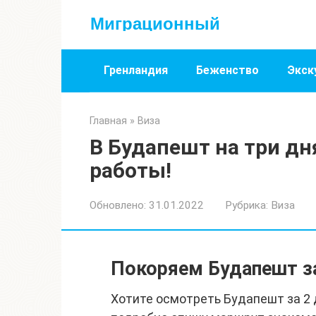
Перейти
Миграционный
к
контенту
Гренландия
Беженство
Экск
Главная
»
Виза
В Будапешт на три дн
работы!
Обновлено:
31.01.2022
Рубрика:
Виза
Покоряем Будапешт за
Хотите осмотреть Будапешт за 2 д