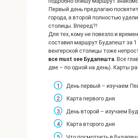
подробно опишу маршрут знакомст
Первый день предлагаю посвятит
города, а второй полностью удел
столицы. Вперед?!
Для тех, кому не повезло и време
составил маршрут Будапешт за 1 
венгерской столицы тоже непрост
все must see Будапешта
. Все гл
две – по одной на день). Карты 
День первый – изучаем П
Карта первого дня
День второй – изучаем Бу
Карта второго дня
Что посмотреть в Будапеш