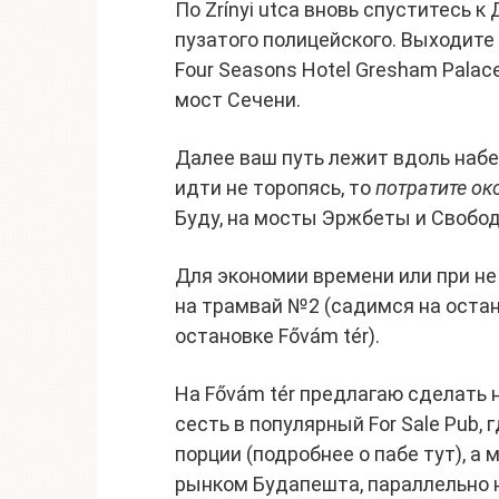
По Zrínyi utca вновь спуститесь 
пузатого полицейского. Выходите н
Four Seasons Hotel Gresham Palac
мост Сечени.
Далее ваш путь лежит вдоль набе
идти не торопясь, то
потратите ок
Буду, на мосты Эржбеты и Свободы
Для экономии времени или при н
на трамвай №2 (садимся на остано
остановке Fővám tér).
На Fővám tér предлагаю сделать
сесть в популярный For Sale Pub,
порции (подробнее о пабе тут), 
рынком Будапешта, параллельно н