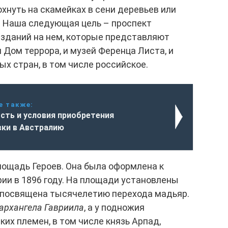
хнуть на скамейках в сени деревьев или
. Наша следующая цель – проспект
зданий на нем, которые представляют
и Дом террора, и музей Ференца Листа, и
х стран, в том числе российское.
е также:
сть и условия приобретения
вки в Австралию
лощадь Героев. Она была оформлена к
ии в 1896 году. На площади установлены
е посвящена тысячелетию перехода мадьяр.
архангела Гавриила
, а у подножия
х племен, в том числе князь Арпад,