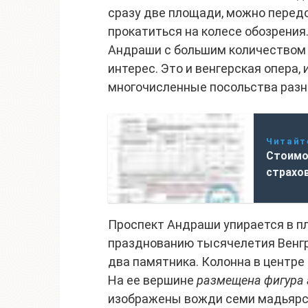
сразу две площади, можно передо
прокатиться на колесе обозрения
Андраши с большим количеством 
интерес. Это и венгерская опера, 
многочисленные посольства разны
Читайт
Стоимо
страхо
Проспект Андраши упирается в п
празднованию тысячелетия Венгр
два памятника. Колонна в центр
На ее вершине
размещена фигура 
изображены вожди семи мадьярски