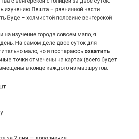
ва с венгерской столицей за двое суток.
ь изучению Пешта – равнинной части
ить Буде – холмистой половине венгерской
ни на изучение города совсем мало, я
день. На самом деле двое суток для
ительно мало, но я постараюсь
охватить
авные точки отмечены на картах (всего будет
размещены в конце каждого из маршрутов.
ешт
ду
те за 2 дня — дополнение