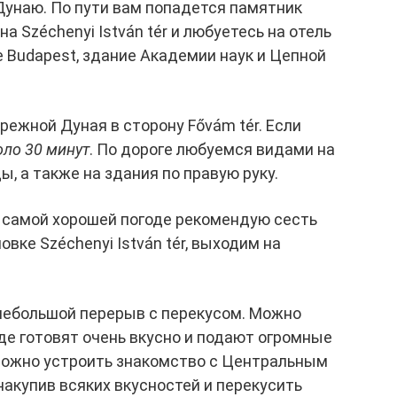
к Дунаю. По пути вам попадется памятник
а Széchenyi István tér и любуетесь на отель
e Budapest, здание Академии наук и Цепной
режной Дуная в сторону Fővám tér. Если
оло 30 минут
. По дороге любуемся видами на
, а также на здания по правую руку.
е самой хорошей погоде рекомендую сесть
вке Széchenyi István tér, выходим на
 небольшой перерыв с перекусом. Можно
 где готовят очень вкусно и подают огромные
а можно устроить знакомство с Центральным
акупив всяких вкусностей и перекусить