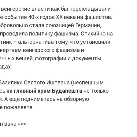
 венгерские власти как бы перекладывали
 события 40-х годов XX века на фашистов.
обровольно стала союзницей Германии,
а проводила политику фашизма. Стихийно на
тник – альтернатива тому, что установили
 жертвам венгерского фашизма и
ичных вещей, фотографии и документы
одах.
у Базилики Святого Иштвана (неспешным
есь
на главный храм Будапешта
не только
и. А еще подниметесь на обзорную
Не пожалеете.
штвана =>>