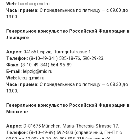
Web:
hamburg.mid.ru
Часы приема:
С понедельника по пятницу — с 09.00 до
13.00.
Генеральное консульство Российской Федерации в
Лейпциге
Адрес:
04155 Leipzig, Turmgutstrasse 1.
Телефон:
(8-10-49-341) 585-18-76, 590-29-23.
Факс:
(8-10-49-341) 564-95-89.
E-mail:
leipzig@mid.ru
Web:
leipzig.mid.ru
Часы приема:
С понедельника по пятницу — с 08.30 до
13.00.
Генеральное консульство Российской Федерации в
Мюнхене
Адрес:
D-81675 München, Maria-Theresia-Strasse 17.
Телефон:
(8-10-49-89) 592-503 (справочный, Пн-Пт с
09.00 до 13.00), (8-10-49-89) 595-715 (дежурный).