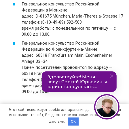
Генеральное консульство Российской
Федерации в Мюнхене
адрес: D-81675 München, Maria-Theresia-Strasse 17
телефон: (8-10-49-89) 592-503
время работы: с понедельника по пятницу — с
09.00 до 13.00;
Генеральное консульство Российской
Федерации во Франкфурте-на-Майне
адрес: 60318 Frankfurt am Main, Eschenheimer
Anlage 33–34.
Прием посетителей проводится по адресу —
60318 Frankfurt am Main, Öderweg 16/18
телефон: (8-10-49-69) 596-74-503
время работы: с понедельника по пятницу — с
09.00 до 13.00.
Иностранные граждане могут не обращаться напрямую
Этот сайт использует cookie для хранения данных. Продолжая
в консульское учреждение, а воспользоваться услугами
использовать сайт, Вы даете свое согласие на работу с этими
одного из визовых центров, которые открыты с целью
файлами.
OK
повышения качества обслуживания граждан Германии,