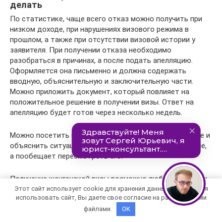
делать
По статистике, чаще всего отказ можно получить при
низком доходе, при нарушениях визового режима в
прошлом, а также при отсутствии визовой истории у
заявителя. При получении отказа необходимо
разобраться в причинах, а после подать апелляцию.
Оформляется она письменно и должна содержать
вводную, объяснительную и заключительную части.
Можно приложить документ, который повлияет на
положительное решение в получении визы. Ответ на
апелляцию будет готов через несколько недель.
Можно посетить посла или консула в частном порядке и
объяснить ситуацию. Консул сразу не озвучит решение,
а пообещает пересмотреть его.
Получение шенгенской визы возможно любым удобным
способом, время ее оформления и сроки действия будут
Этот сайт использует cookie для хранения данных. Продолжая
использовать сайт, Вы даете свое согласие на работу с этими
зависеть от типа визы и цели визита в страну.
файлами.
OK