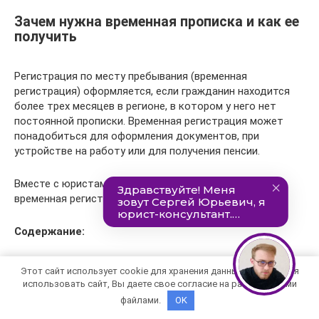
Зачем нужна временная прописка и как ее
получить
Регистрация по месту пребывания (временная
регистрация) оформляется, если гражданин находится
более трех месяцев в регионе, в котором у него нет
постоянной прописки. Временная регистрация может
понадобиться для оформления документов, при
устройстве на работу или для получения пенсии.
Вместе с юристами разбираемся, для чего нужна
временная регистрация и как ее получить.
Содержание:
Временная и постоянная регистрация: в чем
Этот сайт использует cookie для хранения данных. Продолжая
разница
использовать сайт, Вы даете свое согласие на работу с этими
Сейчас в России существуют два вида регистрации —
файлами.
OK
временная и постоянная. Постоянная — это проживание