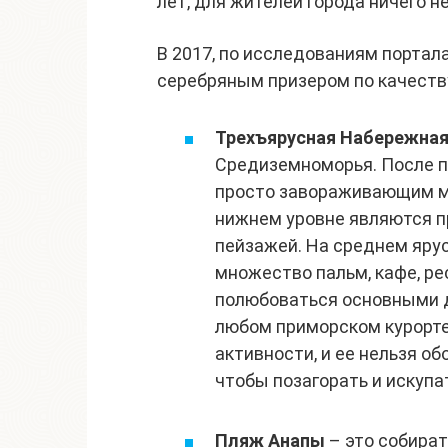
лет, для жителей города ничего н
В 2017, по исследованиям портал
серебряным призером по качеств
Трехъярусная Набережна
Средиземноморья. После п
просто завораживающим ме
нижнем уровне являются 
пейзажей. На среднем ярус
множество пальм, кафе, р
полюбоваться основными д
любом приморском курорте
активности, и ее нельзя о
чтобы позагорать и искупа
Пляж Анапы
– это собират