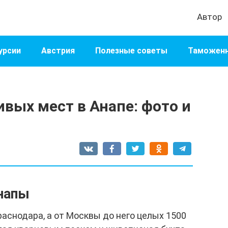
Автор
урсии
Австрия
Полезные советы
Таможенн
ивых мест в Анапе: фото и
напы
раснодара, а от Москвы до него целых 1500