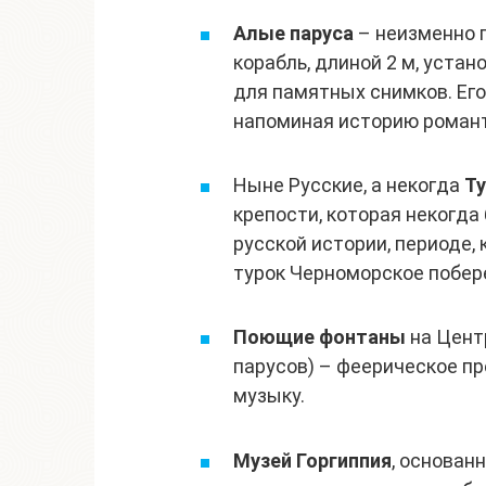
Алые паруса
– неизменно 
корабль, длиной 2 м, уста
для памятных снимков. Ег
напоминая историю романт
Ныне Русские, а некогда
Ту
крепости, которая некогда
русской истории, периоде,
турок Черноморское побер
Поющие фонтаны
на Цент
парусов) – феерическое пр
музыку.
Музей Горгиппия
, основан