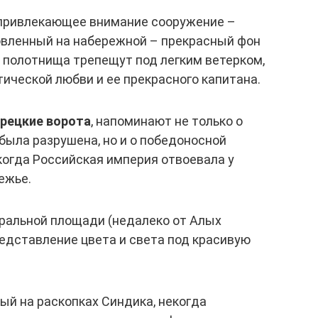
привлекающее внимание сооружение –
новленный на набережной – прекрасный фон
о полотнища трепещут под легким ветерком,
ической любви и ее прекрасного капитана.
рецкие ворота
, напоминают не только о
 была разрушена, но и о победоносной
 когда Российская империя отвоевала у
ежье.
ральной площади (недалеко от Алых
едставление цвета и света под красивую
ный на раскопках Синдика, некогда