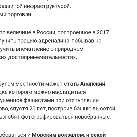
 развитой инфраструктурой,
и торговли.
 по величине в России, построенное в 2017
лучить порцию адреналина, побывав на
олучить впечатление о природном
ких достопримечательностях,
бутом местности может стать
Анапский
дке которого можно насладиться
рушенное фашистами при отступлении
во, спустя 20 лет, построив башню высотой
сь любят фотографироваться новобрачные.
юбоваться и
Морским вокзалом
, и
рекой