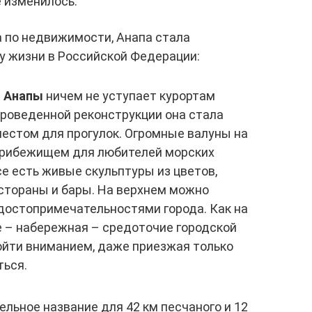
е изменилось.
а по недвижимости, Анапа стала
у жизни в Российской Федерации:
я Анапы
ничем не уступает курортам
роведенной реконструкции она стала
стом для прогулок. Огромные валуны на
прибежищем для любителей морских
е есть живые скульптуры из цветов,
естораны и бары. На верхнем можно
остопримечательностями города. Как на
 – набережная – средоточие городской
бойти вниманием, даже приезжая только
ться.
ельное название для 42 км песчаного и 12