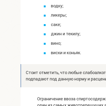
водку;
ликеры;
саке;
джин и текилу;
вино;
виски и коньяк.
Стоит отметить, что любые слабоалкого
подпадают под данную норму и расцени
Ограничение ввоза спиртосодержа
один из самых животрепещущих ас