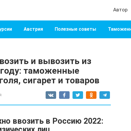
Автор
урсии
Австрия
Полезные советы
Таможенн
возить и вывозить из
 году: таможенные
голя, сигарет и товаров
я
но ввозить в Россию 2022:
зических лиц