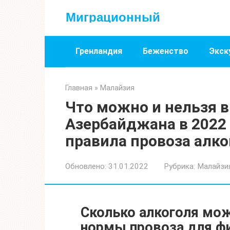
Перейти
Миграционный
к
контенту
Гренландия
Беженство
Экск
Главная
»
Малайзия
Что можно и нельзя в
Азербайджана в 2022
правила провоза алко
Обновлено:
31.01.2022
Рубрика:
Малайзи
Сколько алкоголя мож
нормы провоза для фи