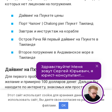
которых нет лицензии на погружения.
Дайвинг на Пхукете цены
Порт Чалонг | Chalong pier Пхукет Таиланд
Завтрак и инструктаж на корабле
Остров Рача Яй первый дайвинг на Пхукете в
Таиланде
Второе погружение в Андаманское море в
Таиланде
Дайвинг на Пхукете цены
Для первого пробного погружения необходимо Ваше
желание и примерно 100 долларов денег. Дальше Вы
находите по интернету, знакомых или просто у гидов
однодневный тур на погружение. Как правило во время
Этот сайт использует cookie для хранения данных. Продолжая
такого тура у Вас два погружения. На Пхукете очень
использовать сайт, Вы даете свое согласие на работу с этими
большое количество компаний предлагающие
файлами.
OK
погружения как дайверам с лицензией, так и новичкам.