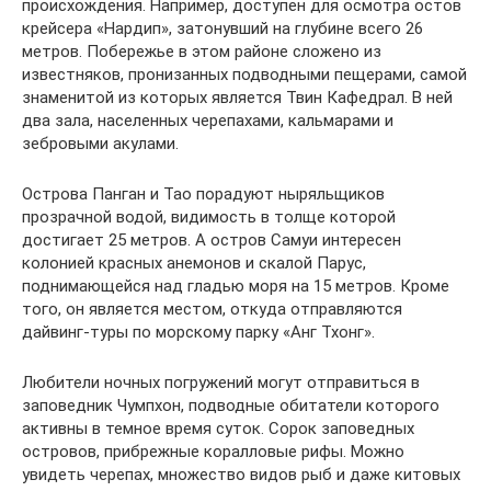
происхождения. Например, доступен для осмотра остов
крейсера «Нардип», затонувший на глубине всего 26
метров. Побережье в этом районе сложено из
известняков, пронизанных подводными пещерами, самой
знаменитой из которых является Твин Кафедрал. В ней
два зала, населенных черепахами, кальмарами и
зебровыми акулами.
Острова Панган и Тао порадуют ныряльщиков
прозрачной водой, видимость в толще которой
достигает 25 метров. А остров Самуи интересен
колонией красных анемонов и скалой Парус,
поднимающейся над гладью моря на 15 метров. Кроме
того, он является местом, откуда отправляются
дайвинг-туры по морскому парку «Анг Тхонг».
Любители ночных погружений могут отправиться в
заповедник Чумпхон, подводные обитатели которого
активны в темное время суток. Сорок заповедных
островов, прибрежные коралловые рифы. Можно
увидеть черепах, множество видов рыб и даже китовых