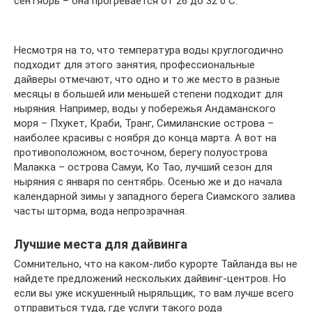
сентябрь – она прогревается от 26 до 32 0 С.
Несмотря на то, что температура воды круглогодично
подходит для этого занятия, профессиональные
дайверы отмечают, что одно и то же место в разные
месяцы в большей или меньшей степени подходит для
ныряния. Например, воды у побережья Андаманского
моря – Пхукет, Краби, Транг, Симиланские острова –
наиболее красивы с ноября до конца марта. А вот на
противоположном, восточном, берегу полуострова
Малакка – острова Самуи, Ко Тао, лучший сезон для
ныряния с января по сентябрь. Осенью же и до начала
календарной зимы у западного берега Сиамского залива
часты шторма, вода непрозрачная.
Лучшие места для дайвинга
Сомнительно, что на каком-либо курорте Тайланда вы не
найдете предложений нескольких дайвинг-центров. Но
если вы уже искушенный ныряльщик, то вам лучше всего
отправиться туда, где услуги такого рода