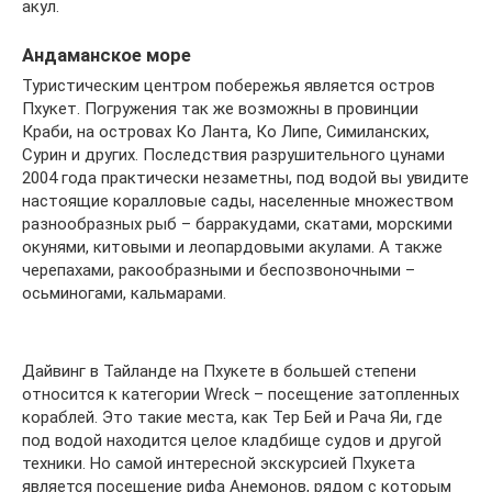
акул.
Андаманское море
Туристическим центром побережья является остров
Пхукет. Погружения так же возможны в провинции
Краби, на островах Ко Ланта, Ко Липе, Симиланских,
Сурин и других. Последствия разрушительного цунами
2004 года практически незаметны, под водой вы увидите
настоящие коралловые сады, населенные множеством
разнообразных рыб – барракудами, скатами, морскими
окунями, китовыми и леопардовыми акулами. А также
черепахами, ракообразными и беспозвоночными –
осьминогами, кальмарами.
Дайвинг в Тайланде на Пхукете в большей степени
относится к категории Wreck – посещение затопленных
кораблей. Это такие места, как Тер Бей и Рача Яи, где
под водой находится целое кладбище судов и другой
техники. Но самой интересной экскурсией Пхукета
является посещение рифа Анемонов, рядом с которым