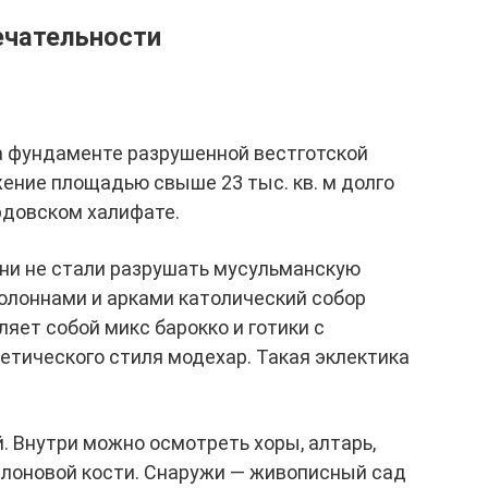
ечательности
на фундаменте разрушенной вестготской
ение площадью свыше 23 тыс. кв. м долго
рдовском халифате.
они не стали разрушать мусульманскую
олоннами и арками католический собор
яет собой микс барокко и готики с
тического стиля модехар. Такая эклектика
. Внутри можно осмотреть хоры, алтарь,
слоновой кости. Снаружи — живописный сад