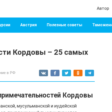
Автор
урсии
Австрия
Полезные советы
Таможенн
ти Кордовы – 25 самых
ние в РФ
примечательностей Кордовы
анской, мусульманской и иудейской