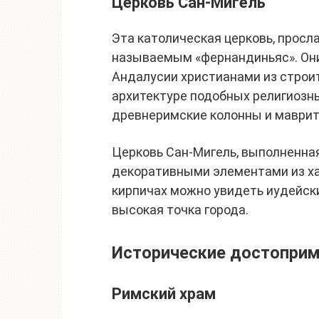
Церковь Сан-Мигель
Эта католическая церковь, просл
называемым «фернандиньяс». Они
Андалусии христианами из строит
архитектуре подобных религиозн
древнеримские колонны и маврит
Церковь Сан-Мигель, выполненна
декоративными элементами из ха
кирпичах можно увидеть иудейск
высокая точка города.
Исторические достопри
Римский храм