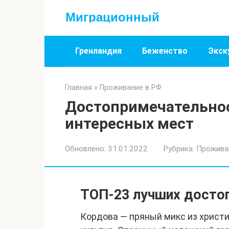
Перейти
Миграционный
к
контенту
Гренландия
Беженство
Экск
Главная
»
Проживание в РФ
Достопримечательнос
интересных мест
Обновлено:
31.01.2022
Рубрика:
Прожива
ТОП-23 лучших досто
Кордова — пряный микс из христи