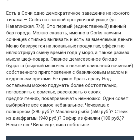
Есть в Сочи одно демократичное заведение не южного
типажа — Corks на главной прогулочной улице (ул.
Навагинская, 7/3). Это первый (единственный) винный
бар города. Можно сказать, именно в Corks научили
сочинцев стильно выпивать и есть за вменяемые деньги.
Меню базируется на локальных продуктах, эффектно
иллюстрируя смену времён года у моря, а также размах
мысли шеф-повара. Главное демисезонное блюдо —
буррата (сырный мешочек с нежной сливочной начинкой)
собственного приготовления с базиликовым маслом и
кедровыми орехами. Её нужно брать сразу. Над
остальным можно подумать более обстоятельно,
поговорить с сомелье, рассказать о своих
предпочтениях, покапризничать немножко. Один совет:
выбирайте всё самое небанальное. Чечевица с
попкорном (390 руб.)? Масляная рыба (560 руб.)? Стейк
из диафрагмы (940 руб.)? Зефир из фиалки (180 руб.)?
Несите всё! Вина ещё, вина побольше.