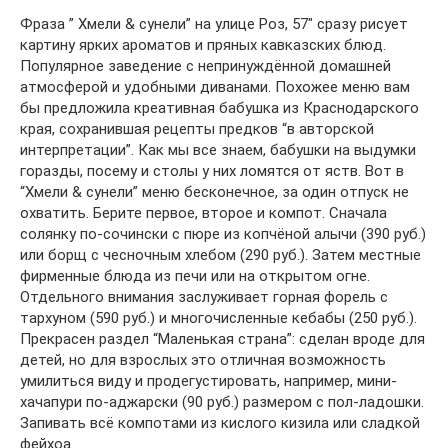
Фраза ” Хмели & сунели” на улице Роз, 57″ сразу рисует
картину ярких ароматов и пряных кавказских блюд.
Популярное заведение с непринуждённой домашней
атмосферой и удобными диванами. Похожее меню вам
бы предложила креативная бабушка из Краснодарского
края, сохранившая рецепты предков “в авторской
интерпретации”. Как мы все знаем, бабушки на выдумки
горазды, посему и столы у них ломятся от яств. Вот в
“Хмели & сунели” меню бесконечное, за один отпуск не
охватить. Берите первое, второе и компот. Сначала
солянку по-сочински с пюре из копчёной алычи (390 руб.)
или борщ с чесночным хлебом (290 руб.). Затем местные
фирменные блюда из печи или на открытом огне.
Отдельного внимания заслуживает горная форель с
тархуном (590 руб.) и многочисленные кебабы (250 руб.).
Прекрасен раздел “Маленькая страна”: сделан вроде для
детей, но для взрослых это отличная возможность
умилиться виду и продегустировать, например, мини-
хачапури по-аджарски (90 руб.) размером с пол-ладошки.
Запивать всё компотами из кислого кизила или сладкой
фейхоа.