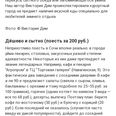
перекуса, сытного обеда или запоминающегося ужина.
Наш автор Виктория Дим проинспектировала курортный
город на предмет наличия вкусной еды специально для
любителей зимнего отдыха.
Фото: © Виктория Дим
Дёшево и сытно (поесть за 200 руб.)
Неприхотливо поесть в Сочи вполне реально: в городе
уйма пекарен, столовых, закусочных разной степени
адекватности. Некоторые из них даже претендуют на
звание легендарных. Например, кафе и пекарня
“Агропром” в ТЦ “Торговая галерея” (Навагинская, 9). Это
фактически два заведения с соседними дверями. В кафе
а-ля 90-е предлагают салаты (свёкла с сыром, оливье,
баклажаны с орехами и тому подобное по 25–55 руб. за
100 граммов), горячее (одних котлет по-киевски 3 вида —
все по 68 руб.), десерты, выпечку. Поэтому план: берите
кофе по-восточному (50 руб.) и булочку с корицей (20
руб.). Если последней не оказалось (случается часто
ввиду их дикой популярности), дойдите до соседней