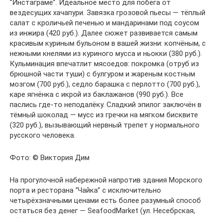
“Инстаграме”. Идеальное место для побега от
вездесущих хачапури. Завязка грозовой пьесы — тёплый
салат с кроличьей печенью и мандаринами под соусом
из инжира (420 руб.). Далее сюжет развивается самым
красивым куриным бульоном в вашей жизни: копчёным, с
нежными кнелями из куриного мусса и ньокки (380 руб.).
Кульминация впечатлит мясоедов: покромка (отруб из
брюшной части туши) с булгуром и жареным костным
мозгом (700 руб.), седло барашка с перлотто (700 руб.),
каре ягнёнка с икрой из баклажанов (990 руб.). Все
паслись где-то неподалёку. Сладкий эпилог заключён в
тёмный шоколад — мусс из гречки на мягком бисквите
(320 руб.), вызывающий нервный трепет у нормального
русского человека.
Фото: © Виктория Дим
На прогулочной набережной напротив здания Морского
порта и ресторана “Чайка” с исключительно
четырёхзначными ценами есть более разумный способ
остаться без денег — SeafoodMarket (ул. Несебрская,