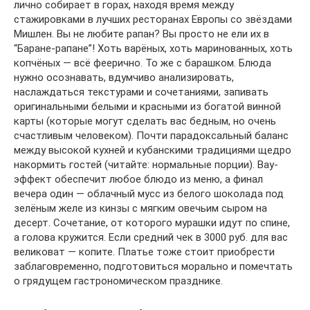
лично собирает в горах, находя время между
стажировками в лучших ресторанах Европы со звёздами
Мишлен. Вы не любите рапан? Вы просто не ели их в
“Баране-рапане”! Хоть варёных, хоть маринованных, хоть
копчёных — всё феерично. То же с барашком. Блюда
нужно осознавать, вдумчиво анализировать,
наслаждаться текстурами и сочетаниями, запивать
оригинальными белыми и красными из богатой винной
карты (которые могут сделать вас бедным, но очень
счастливым человеком). Почти парадоксальный баланс
между высокой кухней и кубанскими традициями щедро
накормить гостей (читайте: нормальные порции). Вау-
эффект обеспечит любое блюдо из меню, а финал
вечера один — облачный мусс из белого шоколада под
зелёным желе из кинзы с мягким овечьим сыром на
десерт. Сочетание, от которого мурашки идут по спине,
а голова кружится. Если средний чек в 3000 руб. для вас
великоват — копите. Платье тоже стоит приобрести
заблаговременно, подготовиться морально и помечтать
о грядущем гастрономическом празднике.