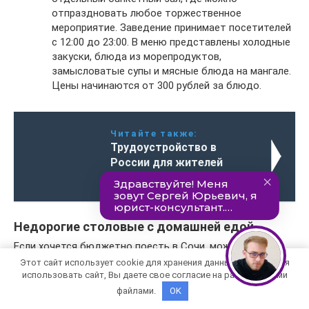
отпраздновать любое торжественное
мероприятие. Заведение принимает посетителей
с 12:00 до 23:00. В меню представлены холодные
закуски, блюда из морепродуктов,
замысловатые супы и мясные блюда на мангале.
Цены начинаются от 300 рублей за блюдо.
Читайте также:
Трудоустройство в
России для жителей
ДНР и ЛНР в 2022 году
Недорогие столовые с домашней едой
Если хочется бюджетно поесть в Сочи, можно
остановить свое внимание на столовых. Этот вид
Этот сайт использует cookie для хранения данных. Продолжая
заведения отличается системой самообслуживания и
использовать сайт, Вы даете свое согласие на работу с этими
широким выбором домашних блюд. В некоторых
файлами.
OK
столовых можно перекусить не хуже, чем в