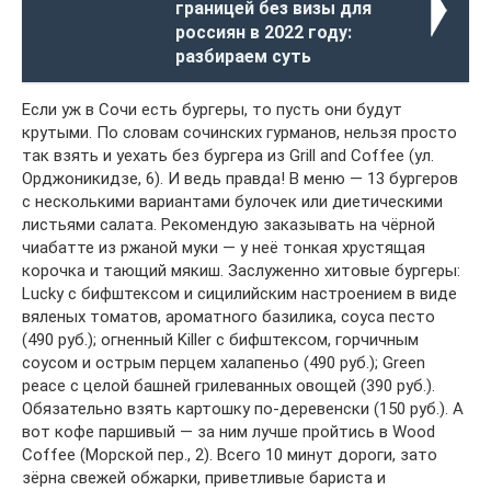
границей без визы для
россиян в 2022 году:
разбираем суть
Если уж в Сочи есть бургеры, то пусть они будут
крутыми. По словам сочинских гурманов, нельзя просто
так взять и уехать без бургера из Grill and Coffee (ул.
Орджоникидзе, 6). И ведь правда! В меню — 13 бургеров
с несколькими вариантами булочек или диетическими
листьями салата. Рекомендую заказывать на чёрной
чиабатте из ржаной муки — у неё тонкая хрустящая
корочка и тающий мякиш. Заслуженно хитовые бургеры:
Lucky с бифштексом и сицилийским настроением в виде
вяленых томатов, ароматного базилика, соуса песто
(490 руб.); огненный Killer с бифштексом, горчичным
соусом и острым перцем халапеньо (490 руб.); Green
peace с целой башней грилеванных овощей (390 руб.).
Обязательно взять картошку по-деревенски (150 руб.). А
вот кофе паршивый — за ним лучше пройтись в Wood
Coffee (Морской пер., 2). Всего 10 минут дороги, зато
зёрна свежей обжарки, приветливые бариста и