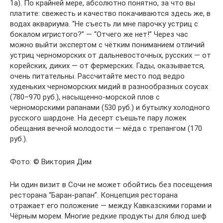
1а). По крайней мере, абсолютно понятно, за что вы
платите: свежесть и качество покачиваются здесь же, в
водах аквариума. “Не съесть ли мне парочку устриц с
бокалом игристого?” — “Отчего же нет!” Через час
можно выйти экспертом с чётким пониманием отличий
устриц черноморских от дальневосточных, русских — от
корейских, диких — от фермерских. Гады, оказывается,
очень питательны. Рассчитайте место под ведро
худеньких черноморских мидий в разнообразных соусах
(780–970 руб.), насыщенно-морской плов с
черноморскими рапанами (530 руб.) и бутылку холодного
русского шардоне. На десерт съешьте пару ложек
обещания вечной молодости — мёда с трепангом (170
руб.).
Фото: © Виктория Дим
Ни один визит в Сочи не может обойтись без посещения
ресторана “Баран-рапан”. Концепция ресторана
отражает его положение — между Кавказскими горами и
Чёрным морем. Многие редкие продукты для блюд шеф