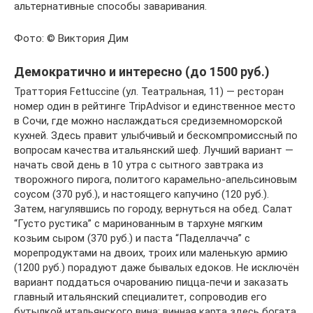
альтернативные способы заваривания.
Фото: © Виктория Дим
Демократично и интересно (до 1500 руб.)
Траттория Fettuccine (ул. Театральная, 11) — ресторан
номер один в рейтинге TripAdvisor и единственное место
в Сочи, где можно наслаждаться средиземноморской
кухней. Здесь правит улыбчивый и бескомпромиссный по
вопросам качества итальянский шеф. Лучший вариант —
начать свой день в 10 утра с сытного завтрака из
творожного пирога, политого карамельно-апельсиновым
соусом (370 руб.), и настоящего капучино (120 руб.).
Затем, нагулявшись по городу, вернуться на обед. Салат
“Густо рустика” с маринованным в тархуне мягким
козьим сыром (370 руб.) и паста “Паделлачча” с
морепродуктами на двоих, троих или маленькую армию
(1200 руб.) порадуют даже бывалых едоков. Не исключён
вариант поддаться очарованию пицца-печи и заказать
главный итальянский специалитет, сопроводив его
бутылкой итальянского вина: винная карта здесь богата