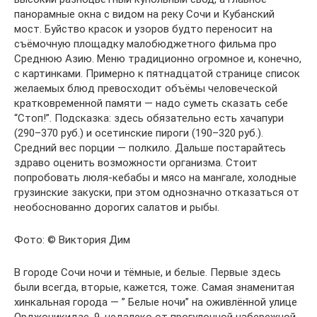
панорамные окна с видом на реку Сочи и Кубанский
мост. Буйство красок и узоров будто переносит на
съёмочную площадку малобюджетного фильма про
Среднюю Азию. Меню традиционно огромное и, конечно,
с картинками. Примерно к пятнадцатой странице список
желаемых блюд превосходит объёмы человеческой
кратковременной памяти — надо суметь сказать себе
“Стоп!”. Подсказка: здесь обязательно есть хачапури
(290–370 руб.) и осетинские пироги (190–320 руб.).
Средний вес порции — полкило. Дальше постарайтесь
здраво оценить возможности организма. Стоит
попробовать люля-кебабы и мясо на мангале, холодные
грузинские закуски, при этом однозначно отказаться от
необоснованно дорогих салатов и рыбы.
Фото: © Виктория Дим
В городе Сочи ночи и тёмные, и белые. Первые здесь
были всегда, вторые, кажется, тоже. Самая знаменитая
хинкальная города — ” Белые ночи” на оживлённой улице
Орджоникидзе, 9, недалеко от прогулочной набережной