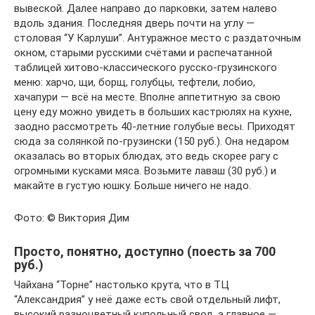
вывеской. Далее направо до парковки, затем налево
вдоль здания. Последняя дверь почти на углу —
столовая “У Карлуши”. Антуражное место с раздаточным
окном, старыми русскими счётами и распечатанной
таблицей хитово-классического русско-грузинского
меню: харчо, щи, борщ, голубцы, тефтели, лобио,
хачапури — всё на месте. Вполне аппетитную за свою
цену еду можно увидеть в больших кастрюлях на кухне,
заодно рассмотреть 40-летние голубые весы. Приходят
сюда за солянкой по-грузински (150 руб.). Она недаром
оказалась во вторых блюдах, это ведь скорее рагу с
огромными кусками мяса. Возьмите лаваш (30 руб.) и
макайте в густую юшку. Больше ничего не надо.
Фото: © Виктория Дим
Просто, понятно, доступно (поесть за 700
руб.)
Чайхана “Торне” настолько крута, что в ТЦ
“Александрия” у неё даже есть свой отдельный лифт,
высокий разноцветный купольный свод, а главное —