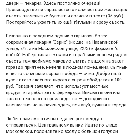
двери — пекарни. Здесь постоянно очереди!
Производство не справляется с количеством желающих
съесть знаменитые булочки и сосиски в тесте (35 руб.).
Постарайтесь ухватить их ещё тёплыми и сразу съесть.
Буквально в соседнем здании открылась более
современная пекарня “Зерно” (их две: на Навагинской
улице, 7/3, и на Московской улице, 22/3) в формате “с
собой”. Набережная с утками и кораблями совсем рядом,
съесть там любимую маковую улитку с видом на закат
гораздо приятнее, нежели в людном помещении. Сытный
и чисто сочинский вариант обеда — ачма. Добротный
кусок этого слоёного пирога с сыром обойдётся в 100
руб. Пекарня заявляет, что использует местные
продукты и работает с фермерами. Виноваты они или
талант технологов производства — доподлинно
неизвестно, но выпечка здесь, пожалуй, лучшая в городе.
Любителям аутентичных едален рекомендую
отправиться к Центральному рынку. Идите по улице
Московской, подойдите ко входу с большой голубой