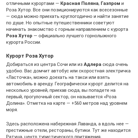
отличными курортами —
Красная Поляна
,
Газпром
и
Роза Хутор. Все они позиционируются как всесезонные
— сюда можно приехать круглогодично и найти занятие
по душе. Но опытные путешественники советуют
начинать знакомство с горным направлением с курорта
Роза Хутор
— официально лучшего горнолыжного
курорта России.
Курорт Роза Хутор
Добираться из центра Сочи или из
Адлера
сюда очень
удобно. Вас домчит автобус или скоростная электричка
«Ласточка», можно доехать на такси или взять
автомобиль в аренду. Географически курорт делится на
несколько уровней, приехав сюда, вы попадете на
первый, прогулочный сектор, он называется «Роза
Долина». Отметка на карте — +560 метров над уровнем
моря.
Здесь расположена набережная Лаванда, а вдоль нее —
престижные отели, рестораны, бутики. Тут же находится
Ратуша, центр туристического притяжения,