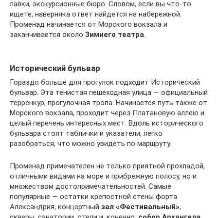
лавки, экскурсионные бюро. Словом, если вы что-то
ищете, наверняка ответ найдется на набережной.
Променад начинается от Морского вокзала и
заканчивается около
Зимнего театра
.
Исторический бульвар
Гораздо больше для прогулок подходит Исторический
бульвар. Эта тенистая пешеходная улица — официальный
терренкур, прогулочная тропа. Начинается путь также от
Морского вокзала, проходит через Платановую аллею и
целый перечень интересных мест. Вдоль исторического
бульвара стоят таблички и указатели, легко
разобраться, что можно увидеть по маршруту.
Променад примечателен не только приятной прохладой,
отличными видами на море и прибрежную полосу, но и
множеством достопримечательностей. Самые
популярные — остатки крепостной стены форта
Александрия, концертный
зал «Фестивальный»
,
скверы, санатории, отели и, конечно,
собор Архангела