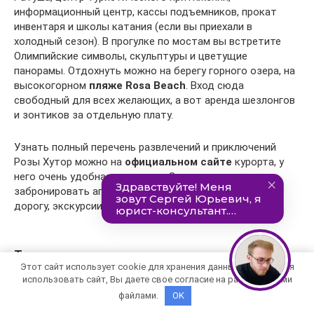
информационный центр, кассы подъемников, прокат
инвентаря и школы катания (если вы приехали в
холодный сезон). В прогулке по мостам вы встретите
Олимпийские символы, скульптуры и цветущие
панорамы. Отдохнуть можно на берегу горного озера, на
высокогорном
пляже Rosa Beach
. Вход сюда
свободный для всех желающих, а вот аренда шезлонгов
и зонтиков за отдельную плату.
Узнать полный перечень развлечений и приключений
Розы Хутор можно на
официальном сайте
курорта, у
него очень удобная навигация. Здесь же легко
забронировать апартаменты, билеты на канатную
дорогу, экскурсии.
Тропа здоровья
Этот сайт использует cookie для хранения данных. Продолжая
Как раз в двух шагах от горного пляжа расположен вход
использовать сайт, Вы даете свое согласие на работу с этими
на еще один интересный объект — Тропу здоровья. Этот
файлами.
OK
пешеходный терренкур создан для прогулок