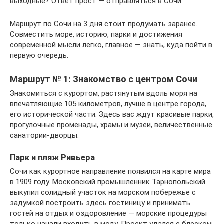
выходные? Ответ прост — отправляться в Сочи.
Маршрут по Сочи на 3 дня стоит продумать заранее.
Совместить море, историю, парки и достижения
современной мысли легко, главное — знать, куда пойти в
первую очередь.
Маршрут № 1: Знакомство с центром Сочи
Знакомиться с курортом, растянутым вдоль моря на
впечатляющие 105 километров, лучше в центре города,
его исторической части. Здесь вас ждут красивые парки,
прогулочные променады, храмы и музеи, величественные
санатории-дворцы.
Парк и пляж Ривьера
Сочи как курортное направление появился на карте мира
в 1909 году. Московский промышленник Тарнопольский
выкупил солидный участок на морском побережье с
задумкой построить здесь гостиницу и принимать
гостей на отдых и оздоровление — морские процедуры
только начали входить в моду. Проект удался с блеском,