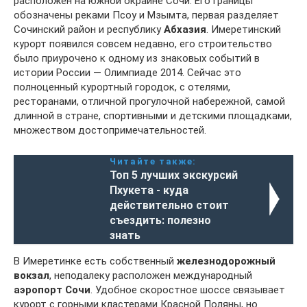
расположен на южной окраине Сочи. Его границы
обозначены реками Псоу и Мзымта, первая разделяет
Сочинский район и республику
Абхазия
. Имеретинский
курорт появился совсем недавно, его строительство
было приурочено к одному из знаковых событий в
истории России — Олимпиаде 2014. Сейчас это
полноценный курортный городок, с отелями,
ресторанами, отличной прогулочной набережной, самой
длинной в стране, спортивными и детскими площадками,
множеством достопримечательностей.
Читайте также:
Топ 5 лучших экскурсий
Пхукета - куда
действительно стоит
съездить: полезно
знать
В Имеретинке есть собственный
железнодорожный
вокзал
, неподалеку расположен международный
аэропорт Сочи
. Удобное скоростное шоссе связывает
курорт с горными кластерами Красной Поляны, но