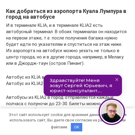
Как добраться из аэропорта Куала Лумпура в
город на автобусе
И в терминале KLIA, и в терминале KLIA2 есть
автобусный терминал. В обоих терминалах он находится
на первом этаже, т.е. после получения багажа нужно
будет идти по указателям и спуститься на этаж ниже.
Из аэропорта на автобусе можно уехать не только в
центр города, но и в другие города, например, в Мелаку
или в Джордж-таун (остров Пинанг).
Автобус из KLIA в Куала Лумпур стоит 10 ринггитов.
Автобус из KLIA2 стоит 12 ринггитов.
Автобусы из KLIA2 в город отправляются каждые
полчаса с полуночи до 23-30. Билеты можно купить
заранее онлайн →
Этот сайт использует cookie для хранения данных. Продолжая
использовать сайт, Вы даете свое согласие на работу с этими
Минибас из аэропорта в отель
файлами.
OK
Минивен из аэропорта — удобный способ быстро