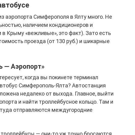
автобусе
из аэропорта Симферополя в Ялту много. Не
ьностью, наличием кондиционеров и
 в Крыму «вежливые», это факт). Зато есть
оимость проезда (от 130 руб.) и шикарные
ь — Аэропорт»
тересует, когда вы покинете терминал
 автобус Симферополь-Ялта? Автостанция
ложена недалеко от выхода. Главное, выйти
опорта и найти троллейбусное кольцо. Там и
ттуда отправляются междугородние
 троллейбусы — они-то уж точно бросаются