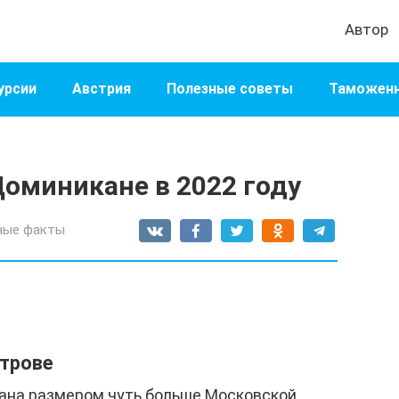
Автор
урсии
Австрия
Полезные советы
Таможенн
Доминикане в 2022 году
ные факты
строве
ана размером чуть больше Московской