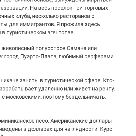
езервации. На весь поселок три торговых
очных клуба, несколько ресторанов с
оты для иммигрантов. Я прожила здесь
м в туристическом агентстве.
а живописный полуостров Самана или
а: город Пуэрто-Плата, любимый серферами
никане заняты в туристической сфере. Кто-
 зарабатывает удаленно или живет на ренту.
с московскими, поэтому бездельничать,
оминиканское песо. Американские доллары
риведены в долларах для наглядности. Курс