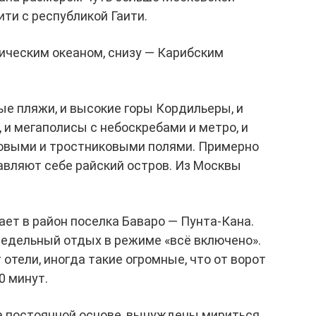
ити с республикой Гаити.
ическим океаном, снизу — Карибским
е пляжи, и высокие горы Кордильеры, и
 и мегаполисы с небоскребами и метро, и
совыми и тростниковыми полями. Примерно
авляют себе райский остров. Из Москвы
ет в район поселка Баваро — Пунта-Кана.
едельный отдых в режиме «всё включено».
отели, иногда такие огромные, что от ворот
0 минут.
а постоянной основе, вынуждены мириться