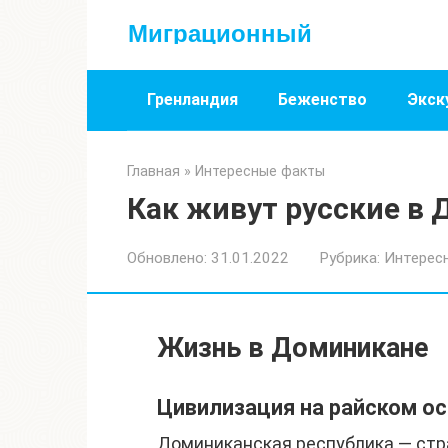
Перейти
Миграционный
к
контенту
Гренландия
Беженство
Экск
Главная
»
Интересные факты
Как живут русские в 
Обновлено:
31.01.2022
Рубрика:
Интерес
Жизнь в Доминикане
Цивилизация на райском о
Доминиканская республика — стр