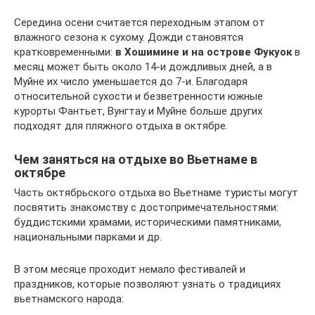
Середина осени считается переходным этапом от
влажного сезона к сухому. Дожди становятся
кратковременными:
в Хошимине и
на острове Фукуок
в
месяц может быть около 14-и дождливых дней, а в
Муйне их число уменьшается до 7-и. Благодаря
относительной сухости и безветренности южные
курорты Фантьет, Вунгтау и Муйне больше других
подходят для пляжного отдыха в октябре.
Чем заняться на отдыхе во Вьетнаме в
октябре
Часть октябрьского отдыха во Вьетнаме туристы могут
посвятить знакомству с достопримечательностями:
буддистскими храмами, историческими памятниками,
национальными парками и др.
В этом месяце проходит немало фестивалей и
праздников, которые позволяют узнать о традициях
вьетнамского народа: