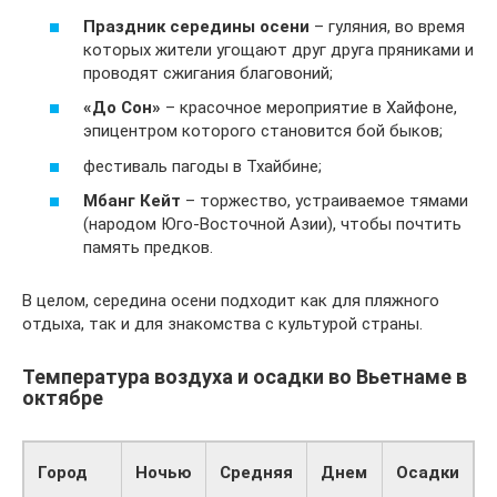
Праздник середины осени
– гуляния, во время
которых жители угощают друг друга пряниками и
проводят сжигания благовоний;
«До Сон»
– красочное мероприятие в Хайфоне,
эпицентром которого становится бой быков;
фестиваль пагоды в Тхайбине;
Мбанг Кейт
– торжество, устраиваемое тямами
(народом Юго-Восточной Азии), чтобы почтить
память предков.
В целом, середина осени подходит как для пляжного
отдыха, так и для знакомства с культурой страны.
Температура воздуха и осадки во Вьетнаме в
октябре
Д
Город
Ночью
Средняя
Днем
Осадки