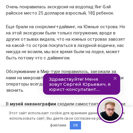
Очень понравилась экскурсия на водопад Янг-Бэй
райское место 25 долларов взрослый, 18$ ребенок.
Еще брали на снорклинг+дайвинг, на Южные острова. Но
на этой экскурсии были только погружения, вроде в
других отзывах видела, что на южных островах завозят
на какой-то остров покупаться в лазурной водичке, нас
никуда не возили, мы все время были на лодке, может
быть потому что с дайвингом.
Обслуживание в Мир-туре понравилось, заезжали за
нами на микроавтобусе в отель, хорошие гиды, девочки
операторы всегда на связи можно по вацапу писать,
звонить.
В
музей океанографии
сходили самостоятельно, также
как и на Винперл (все это рядом с отелем), сами
Этот сайт использует cookie для хранения данных. Продолжая
посетили башни По-Нагар и пагоду
Лонг-Шон.
использовать сайт, Вы даете свое согласие на работу с этими
файлами.
OK
Возле отеля в Анвьене есть пляж Парагон – он огорожен