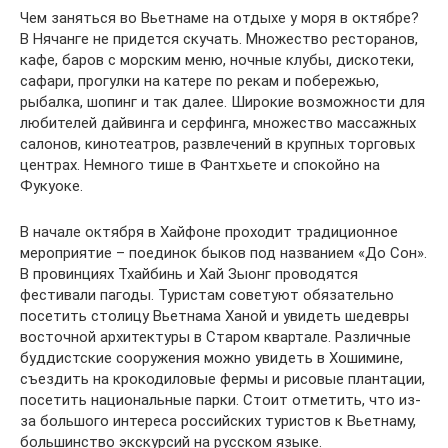
Чем заняться во Вьетнаме на отдыхе у моря в октябре?
В Нячанге не придется скучать. Множество ресторанов,
кафе, баров с морским меню, ночные клубы, дискотеки,
сафари, прогулки на катере по рекам и побережью,
рыбалка, шопинг и так далее. Широкие возможности для
любителей дайвинга и серфинга, множество массажных
салонов, кинотеатров, развлечений в крупных торговых
центрах. Немного тише в Фантхьете и спокойно на
Фукуоке.
В начале октября в Хайфоне проходит традиционное
мероприятие – поединок быков под названием «До Сон».
В провинциях Тхайбинь и Хай Зыонг проводятся
фестивали пагоды. Туристам советуют обязательно
посетить столицу Вьетнама Ханой и увидеть шедевры
восточной архитектуры в Старом квартале. Различные
буддистские сооружения можно увидеть в Хошимине,
съездить на крокодиловые фермы и рисовые плантации,
посетить национальные парки. Стоит отметить, что из-
за большого интереса российских туристов к Вьетнаму,
большинство экскурсий на русском языке.