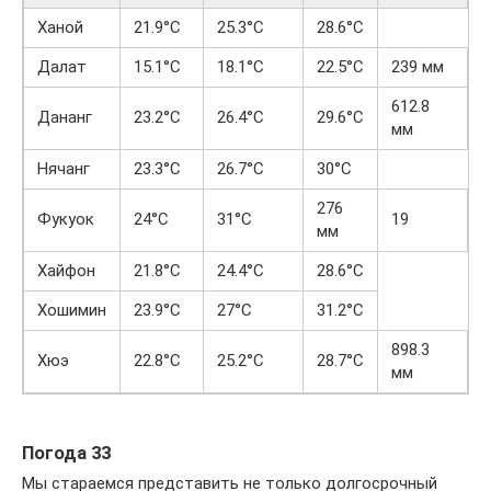
Ханой
21.9°С
25.3°С
28.6°С
Далат
15.1°С
18.1°С
22.5°С
239 мм
612.8
Дананг
23.2°С
26.4°С
29.6°С
2
мм
Нячанг
23.3°С
26.7°С
30°С
276
Фукуок
24°С
31°С
19
мм
Хайфон
21.8°С
24.4°С
28.6°С
Хошимин
23.9°С
27°С
31.2°С
898.3
Хюэ
22.8°С
25.2°С
28.7°С
мм
Погода 33
Мы стараемся представить не только долгосрочный