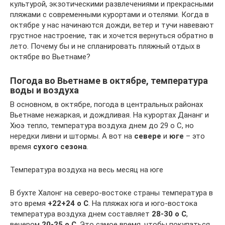
культурой, экзотическими развлечениями и прекрасными
пляжами с современными курортами и отелями. Когда в
октябре у нас начинаются дожди, ветер и тучи навевают
грустное настроение, так и хочется вернуться обратно в
лето. Почему бы и не спланировать пляжный отдых в
октябре во Вьетнаме?
Погода во Вьетнаме в октябре, температура
воды и воздуха
В основном, в октябре, погода в центральных районах
Вьетнаме нежаркая, и дождливая. На курортах Дананг и
Хюэ тепло, температура воздуха днем до 29 о С, но
нередки ливни и штормы. А вот на
севере
и
юге
– это
время
сухого сезона
.
Температура воздуха на весь месяц на юге
В бухте Халонг на северо-востоке страны температура в
это время
+22+24 о С
. На пляжах юга и юго-востока
температура воздуха днем составляет
28-30 о С
,
вечером
20-25 о С
. Это самое время, чтобы покупаться