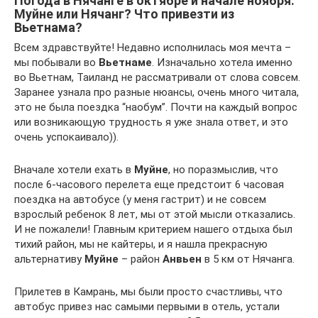
Погода в Нячанге в октябре и начале ноября.
Муйне или Нячанг? Что привезти из
Вьетнама?
Всем здравствуйте! Недавно исполнилась моя мечта –
мы побывали во
Вьетнаме
. Изначально хотела именно
во Вьетнам, Таиланд не рассматривали от слова совсем.
Заранее узнала про разные нюансы, очень много читала,
это не была поездка “наобум”. Почти на каждый вопрос
или возникающую трудность я уже знала ответ, и это
очень успокаивало)).
Вначале хотели ехать в
Муйне
, но поразмыслив, что
после 6-часового перелета еще предстоит 6 часовая
поездка на автобусе (у меня гастрит) и не совсем
взрослый ребенок 8 лет, мы от этой мысли отказались.
И не пожалели! Главным критерием нашего отдыха был
тихий район, мы не кайтеры, и я нашла прекрасную
альтернативу
Муйне
– район
Анвьен
в 5 км от Нячанга.
Прилетев в Камрань, мы были просто счастливы, что
автобус привез нас самыми первыми в отель, устали