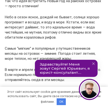
так что идея встретить Новый год на райских островах
— просто отличная!
Небо в сезон ясное, дождей не бывает, солнце хорошо
прогревает и воздух, и воду в море. Кстати, если вас
интересует дайвинг, то это идеальное время — вода
чистейшая, не мутная, поэтому отлично видны все яркие
обитатели коралловых рифов.
Самые “мягкие” и популярные у путешественников
месяцы на островах — зимние. Погода стоит летняя,
море теплое, но нет изнуряющей жары.
В марте и апреле на Мальдивах наступает знойное лето.
Если нормально переносите жаркую погоду,
отправляйтесь сюда в эти месяцы.
Один минус — туристический сезон на Мальдивах
Этот сайт использует cookie для хранения данных. Продолжая
значительно повышает цены на авиабилеты и путевки. А
использовать сайт, Вы даете свое согласие на работу с этими
кроме того, их сложно достать, поэтому подумайте про
файлами.
OK
раннее бронирование туров и билетов на самолет.