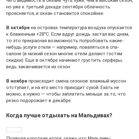
чего видимость в океане чуть хуже, чем в высокий сезон,
но уже к третьей декаде сентября облачность
проясняется, и океан становится спокойнее.
В октябре
на островах температура воздуха опускается
к блаженным +28°C. Если вдруг дождь застал вас днем,
то это прекрасная возможность попробовать какие-
нибудь услуги отеля — например, поваляться в спа-
салоне (в низкий сезон многие отели делают гостям
скидки). Еще в октябре начинают грустить серферы,
ведь заканчивается их сезон.
В ноябре
происходит смена сезонов: влажный муссон
отступает, и на его место приходит сухой. Ехать не
можно, а нужно — чтобы заплатить меньше за то, что
резко подорожает в декабре.
Когда лучше отдыхать на Мальдивах?
Подводя короткие итоги, скажу, что Мальдивы