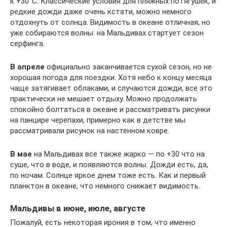
к +30°C. Классические условия для пляжных потягушек, и
редкие дожди даже очень кстати, можно немного
отдохнуть от солнца. Видимость в океане отличная, но
уже собираются волны: на Мальдивах стартует сезон
серфинга.
В апреле
официально заканчивается сухой сезон, но не
хорошая погода для поездки. Хотя небо к концу месяца
чаще затягивает облаками, и случаются дожди, все это
практически не мешает отдыху. Можно продолжать
спокойно болтаться в океане и рассматривать рисунки
на панцире черепахи, примерно как в детстве мы
рассматривали рисунок на настенном ковре.
В мае
на Мальдивах все также жарко — по +30 что на
суше, что в воде, и появляются волны. Дожди есть, да,
по ночам. Солнце яркое днем тоже есть. Как и первый
планктон в океане, что немного снижает видимость.
Мальдивы в июне, июле, августе
Пожалуй, есть некоторая ирония в том, что именно