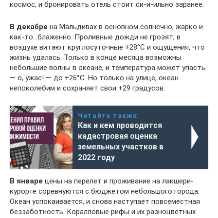
космос, и бронировать отель стоит си-и-ильно заранее.
В декабре
на Мальдивах в основном солнечно, жарко и
как-то…блаженно. Проливные дожди не грозят, в
воздухе витают круглосуточные +28°C и ощущения, что
жизнь удалась. Только в конце месяца возможны
небольшие волны в океане, и температура может упасть
— о, ужас! — до +26°C. Но только на улице, океан
непоколебим и сохраняет свои +29 градусов.
Читайте также:
Как и кем проводится
кадастровая оценка
земельных участков в
2022 году
В январе
цены на перелет и проживание на лакшери-
курорте соревнуются с бюджетом небольшого города.
Океан успокаивается, и снова наступает повсеместная
беззаботность. Коралловые рифы и их разноцветных