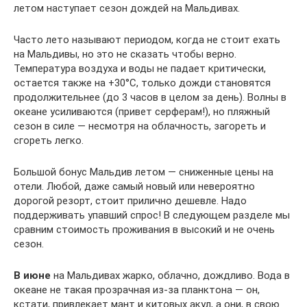
летом наступает сезон дождей на Мальдивах.
Часто лето называют периодом, когда не стоит ехать
на Мальдивы, но это не сказать чтобы верно.
Температура воздуха и воды не падает критически,
остается также на +30°C, только дожди становятся
продолжительнее (до 3 часов в целом за день). Волны в
океане усиливаются (привет серферам!), но пляжный
сезон в силе — несмотря на облачность, загореть и
сгореть легко.
Большой бонус Мальдив летом — сниженные цены на
отели. Любой, даже самый новый или невероятно
дорогой резорт, стоит прилично дешевле. Надо
поддерживать упавший спрос! В следующем разделе мы
сравним стоимость проживания в высокий и не очень
сезон.
В июне
на Мальдивах жарко, облачно, дождливо. Вода в
океане не такая прозрачная из-за планктона — он,
кстати, привлекает мант и китовых акул, а они, в свою