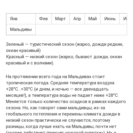
Янв
Фев
Март
Апр
Май
Июнь
Июл
Мальдивы
Зеленый — туристический сезон (жарко, дожди редкие,
океан красивый)
Красный — низкий сезон (жарко, бывают дожди, океан
красивый и с волнами).
На протяжении всего года на Мальдивах стоит
тропическая погода. Средняя температура воздуха
+28°C…+30°C (и днем, и ночью — все двенадцать
месяцев!), а температура воды не падает ниже +28°C.
Меняется только количество осадков в рамках каждого
сезона. Но, как говорят сами мальдивцы, из-за
глобального потепления и перемены климата дожди в
низкий сезон практически не случаются, поэтому
разницы, когда лучше ехать на Мальдивы, почти нет
(скорее действует принцип «русской рулетки»). Ну, а