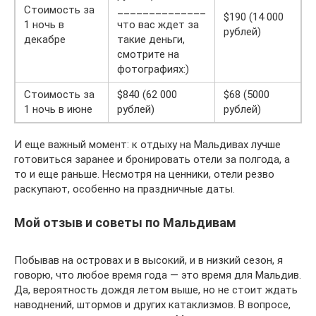
Стоимость за
______________
$190 (14 000
1 ночь в
что вас ждет за
рублей)
декабре
такие деньги,
смотрите на
фотографиях:)
Стоимость за
$840 (62 000
$68 (5000
1 ночь в июне
рублей)
рублей)
И еще важный момент: к отдыху на Мальдивах лучше
готовиться заранее и бронировать отели за полгода, а
то и еще раньше. Несмотря на ценники, отели резво
раскупают, особенно на праздничные даты.
Мой отзыв и советы по Мальдивам
Побывав на островах и в высокий, и в низкий сезон, я
говорю, что любое время года — это время для Мальдив.
Да, вероятность дождя летом выше, но не стоит ждать
наводнений, штормов и других катаклизмов. В вопросе,