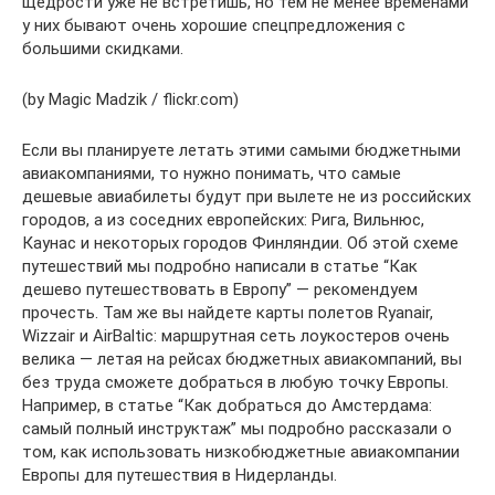
щедрости уже не встретишь, но тем не менее временами
у них бывают очень хорошие спецпредложения с
большими скидками.
(by Magic Madzik / flickr.com)
Если вы планируете летать этими самыми бюджетными
авиакомпаниями, то нужно понимать, что самые
дешевые авиабилеты будут при вылете не из российских
городов, а из соседних европейских: Рига, Вильнюс,
Каунас и некоторых городов Финляндии. Об этой схеме
путешествий мы подробно написали в статье “Как
дешево путешествовать в Европу” — рекомендуем
прочесть. Там же вы найдете карты полетов Ryanair,
Wizzair и AirBaltic: маршрутная сеть лоукостеров очень
велика — летая на рейсах бюджетных авиакомпаний, вы
без труда сможете добраться в любую точку Европы.
Например, в статье “Как добраться до Амстердама:
самый полный инструктаж” мы подробно рассказали о
том, как использовать низкобюджетные авиакомпании
Европы для путешествия в Нидерланды.