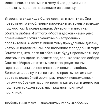
мошенники, которым ни к чему было драматично
вздыхать перед отправлением за решетку.
Вторая легенда куда более светлая и приятная. Она
повествует о влюбленных парочках и их томных вздохах
под мостом. В конце концов, Венеция – известная
обитель любви. И оттого «Мост вздохов» неминуемо
приманивает сотни романтично настроенных
посетителей. А может, виной тому причудливый дизайн,
который издалека немного напоминает свадебный торт.
Считается, что, если влюбленные будут проплывать под
мостом в гондоле на закате под звон колоколов собора
Святого Марка и в этот момент поцелуются, им
гарантированы вечное счастье и великая любовь.
Воплотить все пункты не так-то просто, потому как
застать волшебный звон практически невозможно, и
потому любовные парочки просто катаются и целуются
под песни гондольеров, наслаждаясь приятной
прогулкой.
Любопытный факт – знаменитый герой-любовник