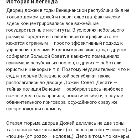
История и легенда
Дворец дожей в годы Венецианской республики был не
только домом дожей и правительства: фактически
здесь концентрировались все важнейшие
государственные институты. В условиях небольшого
размера города и его необычной географии это не
кажется странным — просто эффективный подход к
управлению делами. В одном крыле жил дож, в другом
собирался Большой Совет, в каких-то помещениях
принимали зарубежных послов, в других — работали
юристы и цензоры и т.д. Поэтому неудивительно, что и
суд, и тюрьма Венецианской республики также
располагались во дворце Дожей. Совет Десяти —
тайная полиция Венеции — разбирал здесь наиболее
важные дела (как правило, политические) и, в случае
обвинительного приговора, осуждённого сразу же
препровождали в камеру.
Старая тюрьма дворца Дожей делилась на две зоны:
так называемые «пьомби» (от слова piombo — свинец) и
«поцци» (от pozzo — колодец). Дело в том, что камеры