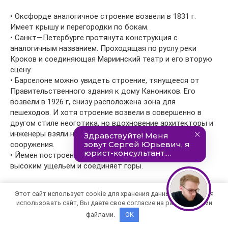
• Оксфорде аналогичное строение возвели в 1831 г.
Имеет крышу и перегородки по бокам.
• Санкт—Петербурге протянута конструкция с
аналогичным названием. Проходящая по руслу реки
Кроков и соединяющая Мариинский театр и его вторую
сцену.
• Барселоне можно увидеть строение, тянущееся от
Правительственного здания к дому Каноников. Его
возвели в 1926 г, снизу расположена зона для
пешеходов. И хотя строение возвели в совершенно в
другом стиле неоготика, но вдохновение архитекторы и
инженеры взяли несомненно с венецианского
сооружения.
• Йемен построен в XVII столетии. Он расположен над
высоким ущельем и соединяет горы.
Этот сайт использует cookie для хранения данных. Продолжая
Читайте также:
использовать сайт, Вы даете свое согласие на работу с этими
Экскурсии в Праге на
файлами.
OK
русском языке 2022
стоимость, цены и