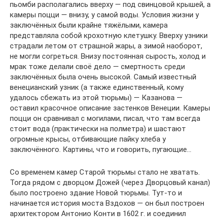
пьомби располагались вверху — под свинцовой крышей, а
камеры поцци — внизу, у самой воды. Условия жизни у
заключённых были крайне тяжёлыми, камера
представляла собой крохотную клетушку. Вверху узники
страдали летом от страшной жары, а зимой наоборот,
не могли согреться. Внизу постоянная сырость, холод и
мрак тоже делали своё дело — смертность среди
заключённых была очень высокой. Самый известный
венецианский узник (а также единственный, кому
удалось сбежать из этой тюрьмы) — Казанова —
оставил красочное описание застенков Венеции. Камеры
поцци он сравнивал с могилами, писал, что там всегда
стоит вода (практически на полметра) и шастают
огромные крысы, отбивающие пайку хлеба у
заключённого. Картины, что и говорить, пугающие…
Со временем камер Старой тюрьмы стало не хватать.
Тогда рядом с дворцом Дожей (через Дворцовый канал)
было построено здание Новой тюрьмы. Тут-то и
начинается история моста Вздохов — он был построен
архитектором Антонио Конти в 1602 г. и соединил