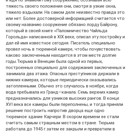
и идя по знаменитому сооружению, осознавая всю
тяжесть своего положения они, смотря в узкие окна,
тяжело вздыхали. На самом деле неизвестно правда это
или нет. Более достоверной информацией считается что
своему названию сооружение обязано лорду Байрону,
который в своей книге «Паломничество Чайльда
Горольда» написанной в XIX веке, описал эту постройку и
дал ей имя известное сегодня. Писатель специально
провел ночь в тюремной камере, чтобы почувствовать
каково заключенным находится в этом месте долгие
годы.Тюрьма в Венеции была одной из первых,
построенных специально для содержания заключенных и
занимала два этажа. Опасных преступников держали в
нижних камерах, которые периодически оказывались
затопленными. Обычно это случалось в ноябре, когда
вода пребывала из Гранд—канала. Семь верхних камер
предназначались для узников высоких рангов. В конце
XVI века все камеры были переполнены, и тогда приняли
решение построить напротив дворца еще одно
тюремное здание Карчери. В скором времени ее стали
считать самым страшным местом в стране. Тюрьма
работала до 1945 г.затем ее закрыли и превратили в