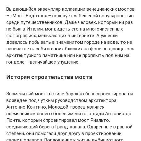
Выдающийся экземпляр коллекции венецианских мостов
– «Мост Вздохов» – пользуется бешеной популярностью
среди путешественников. Даже человек, который ни раз
не был в Италии, мог видеть его на многочисленных
фотографиях, мелькающих в интернете. А уж если
довелось побывать в знаменитом городе на воде, то не
запечатлеть себя и своих близких на фоне выдающегося
архитектурного памятника или не проплыть под ним на
гондоле – величайшее упущение.
История строительства моста
Знаменитый мост в стиле барокко был спроектирован и
возведен под чутким руководством архитектора
Антонио Контино. Молодой творец являлся
племянником своего более именитого дяди Антонио да
Понте, который спроектировал мост Риальто,
соединяющий берега Гранд-канала. Одаренные в равной
степени, они помогали друг другу в проектировании
своих шедевров. Воплощение к жизни амбициозного