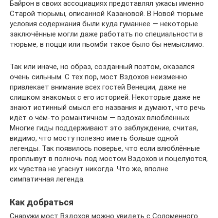
Байрон в своих ассоциациях представлял ужасы именно
Старой тюрьмы, описанной Казановой. В Новой тюрьме
условия содержания были куда гуманнее — некоторые
заключённые могли даже работать по специальности в
тюрьме, в поцци или пьомби такое было бы немыслимо.
Так или иначе, но образ, созданный поэтом, оказался
очень сильным. С тех пор, мост Вздохов неизменно
привлекает внимание всех гостей Венеции, даже не
слишком знакомых с его историей. Некоторые даже не
знают истинный смысл его названия и думают, что речь
идёт о чём-то романтичном — вздохах влюблённых.
Многие гиды поддерживают это заблуждение, считая,
видимо, что мосту полезно иметь больше одной
легенды. Так появилось поверье, что если влюблённые
проплывут в полночь под мостом Вздохов и поцелуются,
их чувства не угаснут никогда. Что же, вполне
симпатичная легенда.
Как добраться
Снаружи мост Вздохов можно увидеть с Соломенного