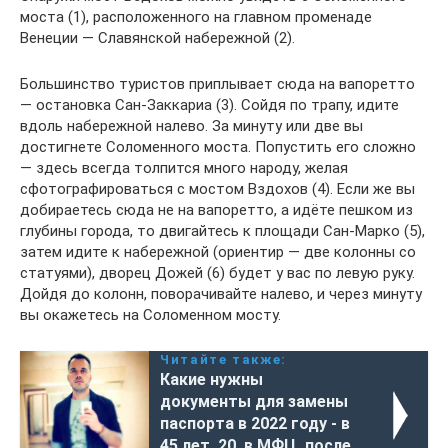
моста (1), расположенного на главном променаде
Венеции — Славянской набережной (2).
Большинство туристов приплывает сюда на вапоретто
— остановка Сан-Заккариа (3). Сойдя по трапу, идите
вдоль набережной налево. За минуту или две вы
достигнете Соломенного моста. Попустить его сложно
— здесь всегда толпится много народу, желая
сфотографироваться с мостом Вздохов (4). Если же вы
добираетесь сюда не на вапоретто, а идёте пешком из
глубины города, то двигайтесь к площади Сан-Марко (5),
затем идите к набережной (ориентир — две колонны со
статуями), дворец Дожей (6) будет у вас по левую руку.
Дойдя до колонн, поворачивайте налево, и через минуту
вы окажетесь на Соломенном мосту.
Читайте также:
Какие нужны
документы для замены
паспорта в 2022 году - в
45 лет, 20, в МФЦ, после