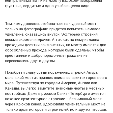
нейтральными. Вот и на «мосту вздохов» изображены
грустные, сердитые и одно улыбающееся лицо.
Тем, кому довелось любоваться на чудесный мост
только на фотографиях, придется испытать немалое
удивление, оказавшись внутри. Экстерьер строения
весьма скромен и мрачен. А так как по нему издавна
проходили десятки заключенных, на мосту имеются два
обособленных прохода, которые были сделаны, чтобы
преступники и добропорядочные граждане не
пересекались друг с другом.
Приобретя славу среди пораженных стрелой Амура,
маленький мостик привлек внимание архитекторов всего
мира. Путешествуя по городам Америки, Англии или
Канады, вы легко заметите знакомые черты в местных
постройках. Даже в русском Санкт-Петербурге имеется
похожее архитектурное строение – безымянный мост
через Крюков канал. Вдохновлял удивительный мост не
только архитекторов и строителей, но и других творцов.