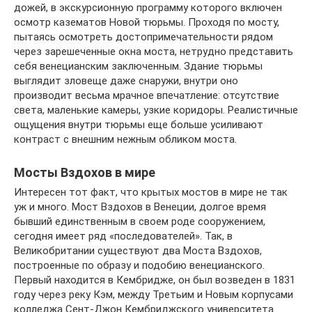
дожей, в экскурсионную программу которого включен
осмотр казематов Новой тюрьмы. Проходя по мосту,
пытаясь осмотреть достопримечательности рядом
через зарешеченные окна моста, нетрудно представить
себя венецианским заключенным. Здание тюрьмы
выглядит зловеще даже снаружи, внутри оно
производит весьма мрачное впечатление: отсутствие
света, маленькие камеры, узкие коридоры. Реалистичные
ощущения внутри тюрьмы еще больше усиливают
контраст с внешним нежным обликом моста.
Мосты Вздохов в мире
Интересен тот факт, что крытых мостов в мире не так
уж и много. Мост Вздохов в Венеции, долгое время
бывший единственным в своем роде сооружением,
сегодня имеет ряд «последователей». Так, в
Великобритании существуют два Моста Вздохов,
построенные по образу и подобию венецианского.
Первый находится в Кембридже, он был возведен в 1831
году через реку Кэм, между Третьим и Новым корпусами
колледжа Сент-Джон Кембриджского университета.