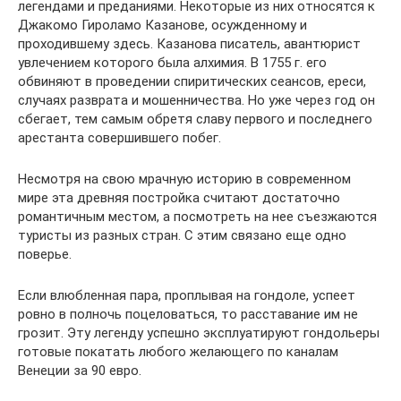
легендами и преданиями. Некоторые из них относятся к
Джакомо Гироламо Казанове, осужденному и
проходившему здесь. Казанова писатель, авантюрист
увлечением которого была алхимия. В 1755 г. его
обвиняют в проведении спиритических сеансов, ереси,
случаях разврата и мошенничества. Но уже через год он
сбегает, тем самым обретя славу первого и последнего
арестанта совершившего побег.
Несмотря на свою мрачную историю в современном
мире эта древняя постройка считают достаточно
романтичным местом, а посмотреть на нее съезжаются
туристы из разных стран. С этим связано еще одно
поверье.
Если влюбленная пара, проплывая на гондоле, успеет
ровно в полночь поцеловаться, то расставание им не
грозит. Эту легенду успешно эксплуатируют гондольеры
готовые покатать любого желающего по каналам
Венеции за 90 евро.