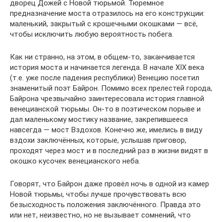
дворец Дожей с Новой тюрьмой. Тюремное
предназначение моста отразилось на его конструкции:
маленький, закрытый с крошечными окошками — всё,
чтобы исключить любую вероятность побега.
Как ни странно, на этом, в общем-то, заканчивается
история моста и начинается легенда. В начале XIX века
(т.е. уже после падения республики) Венецию посетил
знаменитый поэт Байрон. Помимо всех прелестей города,
Байрона чрезвычайно заинтересовала история главной
венецианской тюрьмы. Он-то в поэтическом порыве и
дал маленькому мостику название, закрепившееся
навсегда — мост Вздохов. Конечно же, имелись в виду
вздохи заключённых, которые, услышав приговор,
проходят через мост и в последний раз в жизни видят в
окошко кусочек венецианского неба.
Говорят, что Байрон даже провёл ночь в одной из камер
Новой тюрьмы, чтобы лучше прочувствовать всю
безысходность положения заключённого. Правда это
или нет, неизвестно, но не вызывает сомнений, что