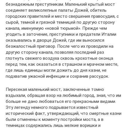
безнадежным преступникам. Маленький крытый мост
соединяет великолепные палаты Дожей, обитель
городских правителей и место свершения правосудия, с
сырой, темной и грязной темницей по другую сторону
канала, именуемую «новой тюрьмой». Прежде чем
угодить в заточение, преступники и предатели Италии
оказывались в дворце Дожей, где им выносился
безжалостный приговор. После чего их проводили на
другую сторону канала, позволяя последний раз
глотнуть свежего воздуха сквозь крохотные оконца
перед тем, как оказаться в страшном и мрачном месте,
где лишь единицы могли дожить до дня казни, не
подхватив ужасной инфекции и сохранив рассудок.
Пересекая маленький мост, заключенные томно
вздыхали, обращая взор на любимый город, зная, что им
больше не дано любоваться его прекрасными видами.
Эту легенду немного подрывается известный
исторический факт, утверждающий, что смертные казни
были отменены к моменту постройки моста, а в
темницах содержались лишь мелкие воришки и