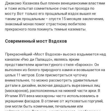
Джакомо Казанова был пленен венецианскими властями
и тоже испытал сомнительное счастье прохода по
мосту. Вот только его прощальный вздох вышел не
таким уж прощальным – спустя 15 месяцев заключения,
знакомый монах помог страстному любителю
прекрасного пола покинуть темные казематы.
Современный мост Вздохов
Прекраснейший «Мост Вздохов» высоко вздымается над
каналом «Рио ди Палаццо», являясь ярким
представителем архитектурного стиля «барокко». Он
выполнен из белого природного камня и возвышается на
целых 11 метров. Если присмотреться чуточку
внимательнее, то можно рассмотреть удивительные
детали в дизайне, включая двадцать вырезанных лиц
(маскаронов), расположенных на нижней части арки. В
Италии XVII века маскароны часто использовались в
украшении фасадов. В отличие от жутковатых горгулий,
они могли быть комичными, печальными или