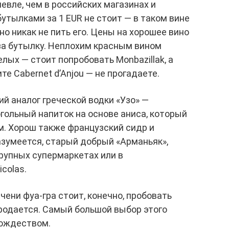
евле, чем в российских магазинах и
утылками за 1 EUR не стоит — в таком вине
но никак не пить его. Цены на хорошее вино
за бутылку. Неплохим красным вином
елых — стоит попробовать Monbazillak, а
те Cabernet d’Anjou — не прогадаете.
й аналог греческой водки «Узо» —
огольный напиток на основе аниса, который
м. Хорош также французский сидр и
азумеется, старый добрый «Арманьяк»,
рупных супермаркетах или в
colas.
ени фуа-гра стоит, конечно, пробовать
продается. Самый большой выбор этого
Рождеством.