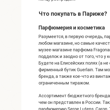
Что покупать в Париже?
Парфюмерия и косметика
Разумеется, в первую очередь, п
любом магазине, но самые качес
музее-магазине парфюма Fragonar
подделок и заодно от того, что у 
Будете на Елисейских полях (а не
фирменный бутик Guerlain. Там 
бренда, а также кое-что из винт
ограниченным тиражом.
Ассортимент бюджетного бренда 
чем он представлен в России. Та
парфюмерию Serge Lutens, Caron, 