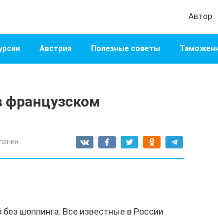
Автор
урсии
Австрия
Полезные советы
Таможенн
в французском
пании
без шоппинга. Все известные в России