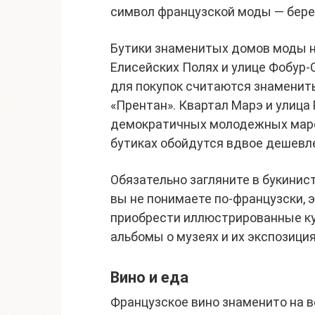
символ французской моды — бере
Бутики знаменитых домов моды н
Елисейских Полях и улице Фобур
для покупок считаются знаменит
«Прентан». Квартал Марэ и улица
демократичных молодежных маро
бутиках обойдутся вдвое дешевле
Обязательно загляните в букинис
вы не понимаете по-французски, 
приобрести иллюстрированные кул
альбомы о музеях и их экспозици
Вино и еда
Французское вино знаменито на в