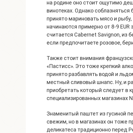
на родине оно стоит ощутимо деш
винотеках. Однако соблазняться б
принято мариновать мясо и рыбу, 
начинаются примерно от 8-9 EUR 
считается Cabernet Savignon, из б
если предпочитаете розовое, бери
Также стоит внимания французски
«Пастисс». Это тоже крепкий алк
принято разбавлять водой и льдо
местный сливовый шнапс. Ну, и р
приобретать который следует в к
специализированных магазинах Ni
Знаменитый паштет из гусиной печ
свежим, но в магазинах он тоже 
деликатеса традиционно перед 