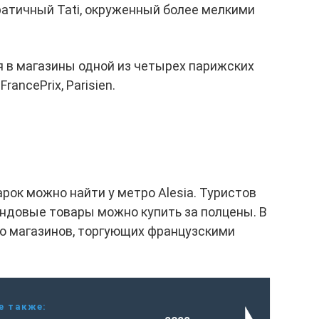
тичный Tati, окруженный более мелкими
я в магазины одной из четырех парижских
FrancePrix, Parisien.
ок можно найти у метро Alesia. Туристов
ендовые товары можно купить за полцены. В
го магазинов, торгующих французскими
е также: