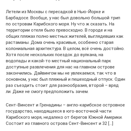
Летели из Москвы с пересадкой в Нью-Йорке и
Барбадосе. Вообще, у нас был довольно большой трип
по островам Карибского моря. Ну что ж сказать. На
территории отеля было превосходно. В городе и на
общих пляжах полно местных жителей, выглядевших как
растаманы. Дома очень красивые, особенно старая
колониальная архитектура. В целом, всё очень достойно.
Хотя после нескольких поездок до вулкана, на
водопады и какой-то местный национальный парк
доступные развлечения для нас на главном острове
закончились. Дайвингом мы не увлекаемся, так что в
основном, у нас был пляжный и пешеходный отпуск. Один
раз съездить стоит для разнообразия, второй – вряд
ли. Даже не смогу предположить зачем.
Сент-Винсент и Гренадины – англо-карибское островное
государство, находящееся в юго-восточной части
Карибского моря, недалеко от берегов Южной Америки.
Состоит из главного острова Сент-Винсент и 32 […]