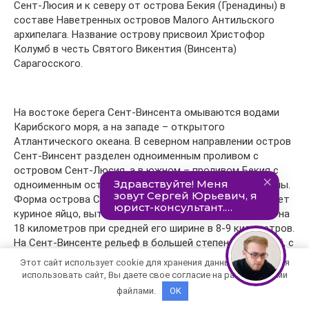
Сент-Люсия и к северу от острова Бекия (Гренадины) в
составе Наветренных островов Малого Антильского
архипелага. Название острову присвоил Христофор
Колумб в честь Святого Викентия (Винсента)
Сарагосского.
На востоке берега Сент-Винсента омываются водами
Карибского моря, а на западе – открытого
Атлантического океана. В северном направлении остров
Сент-Винсент разделен одноименным проливом с
островом Сент-Люсия, а в южном – проливом Бекия с
одноименным островом в составе островов Гренадины.
Форма острова Сент-Винсент очень сильно напоминает
куриное яйцо, вытянувшееся с севера на юг примерно на
18 километров при средней его ширине в 8-9 километров.
На Сент-Винсенте рельеф в большей степени гористый, с
повышением высотности при смещении в сторону
Этот сайт использует cookie для хранения данных. Продолжая
центра и севера. Наивысшей точкой острова является
использовать сайт, Вы даете свое согласие на работу с этими
вулканическая гора Суфрирер (La Soufriere), имеющая
файлами.
OK
высоту 1234 метра над уровнем моря. Берега острова в