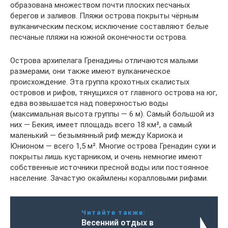
образована множеством почти плоских песчаных
берегов и заливов. Пляжи острова покрыты чёрным
вулканическим песком; исключение составляют белые
песчаные пляжи на южной оконечности острова.
Острова архипелага Гренадины отличаются малыми
размерами, они также имеют вулканическое
происхождение. Эта группа крохотных скалистых
островов и рифов, тянущихся от главного острова на юг,
едва возвышается над поверхностью воды
(максимальная высота группы — 6 м). Самый большой из
них — Бекия, имеет площадь всего 18 км², а самый
маленький — безымянный риф между Кариока и
Юнионом — всего 1,5 м². Многие острова Гренадин сухи и
покрыты лишь кустарником, и очень немногие имеют
собственные источники пресной воды или постоянное
население. Зачастую окаймлены коралловыми рифами.
Читайте также:
Весенний отдых в