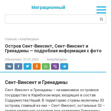
Перейти
Миграционный
к
контенту
Поиск:
Главная
»
Азербайджан
Остров Сент-Винсент, Сент-Винсент и
Гренадины — подробная информация с фото
Обновлено:
31.01.2022
Азербайджан
Сент-Винсент и Гренадины
Сент-Винсент и Гренадины – независимое островное
государство в Карибском море, входящее в состав
Содружества Наций. В территорию страны включены 33
острова, главный из них – Сент-Винсент, остальные 32 –
группа маленьких островов под названием Гренадины.