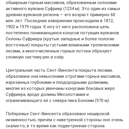
обширным горным массивом, образованным склонами
активного вулкана Суфриер (1234 м). Это один из самых
древних вулканов региона — его возраст примерно 60
млн. лет. Последние извержения происходили в 1812,
1902 и 1979 годах. К югу от него расположена цепь
постепенно понижающихся конусов потухших вулканов.
Склоны Суфриера (крутые западные и более пологие
восточные) покрыты густыми влажными тропическими
лесами, а многочисленные горные потоки образуют
сложную систему рек и озёр.
Центральная часть Сент-Винсента покрыта лесами,
образована она невысокими отрогами горных массивов,
изрезанных глубокими и плодородными долинами,
многие из которых увенчаны конусами боковых жерл
Суфриера, вроде долины Месопотамия и
ограничивающего её с севера пика Бономм (970 м).
Побережье Сент-Винсента образовано неширокой
низменностью, причём с наветренной стороны оно очень
скалисто, в то время как подветренная сторона