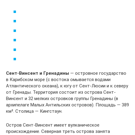
Сент-Винсент и Гренадины
— островное государство
в Карибском море (с востока омывается водами
Атлантического океана), к югу от Сент-Люсии и к северу
от Гренады. Территория состоит из острова Сент-
Винсент и 32 мелких островков группы Гренадины (в
архипелаге Малых Антильских островов). Площадь — 389
км². Столица — Кингстаун.
Остров Сент-Винсент имеет вулканическое
происхождение. Северная треть острова занята