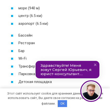
море (940 м)
центр (6.5 км)
аэропорт (6.5 км)
Бассейн
Ресторан
Бар
Wi-Fi
Трансфер
Парковка
Детская площадка
Этот сайт использует cookie для хранения данных. Продолжая
использовать сайт, Вы даете свое согласие на работу с этими
море (550 м)
файлами.
OK
центр (5.4 км)