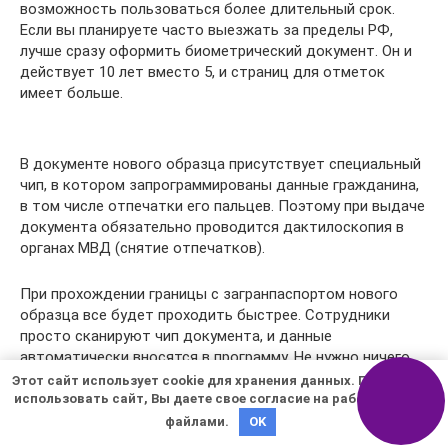
возможность пользоваться более длительный срок.
Если вы планируете часто выезжать за пределы РФ,
лучше сразу оформить биометрический документ. Он и
действует 10 лет вместо 5, и страниц для отметок
имеет больше.
В документе нового образца присутствует специальный
чип, в котором запрограммированы данные гражданина,
в том числе отпечатки его пальцев. Поэтому при выдаче
документа обязательно проводится дактилоскопия в
органах МВД (снятие отпечатков).
При прохождении границы с загранпаспортом нового
образца все будет проходить быстрее. Сотрудники
просто сканируют чип документа, и данные
автоматически вносятся в программу. Не нужно ничего
вносить вручную.
Этот сайт использует cookie для хранения данных. Продолжая
использовать сайт, Вы даете свое согласие на работу с этими
файлами.
OK
Размер госпошлины за выдачу
загранпаспорта